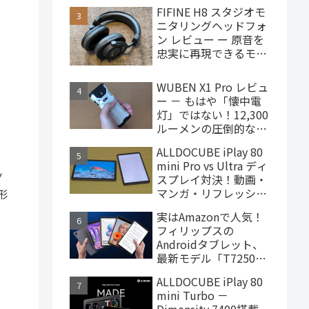
で買えるハイエンドな
FIFINE H8 スタジオモ
ゲーミングタブレット
ニタリングヘッドフォ
ン レビュー ー 原音を
忠実に再現できるモニ
ターヘッドフォン、
4,000円台で購入でき
WUBEN X1 Pro レビュ
ます
ー － もはや「懐中電
灯」ではない！12,300
ルーメンの圧倒的な輝
度を誇るモンスター級
ALLDOCUBE iPlay 80
LEDライト
mini Pro vs Ultra ディ
ッ
スプレイ対決！動画・
マンガ・リフレッシュ
形
レートの使用感比較
実はAmazonで人気！
フィリップスの
Androidタブレット、
最新モデル「T7250」
はこんな製品
ALLDOCUBE iPlay 80
mini Turbo －
Dimensity 7400搭載、