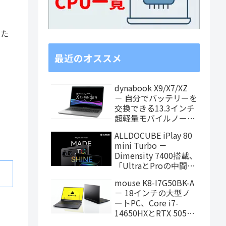
いた
最近のオススメ
dynabook X9/X7/XZ
－ 自分でバッテリーを
交換できる13.3インチ
超軽量モバイルノート
がPanther Lake搭載
ALLDOCUBE iPlay 80
に！
mini Turbo －
Dimensity 7400搭載、
「UltraとProの中間ス
ペック」の8.8インチ
mouse K8-I7G50BK-A
タブレット、発売記念
－ 18インチの大型ノ
価格は29,999円！
ートPC、Core i7-
14650HXとRTX 5050
を搭載し、仕事もクリ