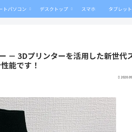
ートパソコン
デスクトップ
スマホ
タブレッ
 のレビュー － 3Dプリンターを活用した新世代
ン性能です！
2020.09