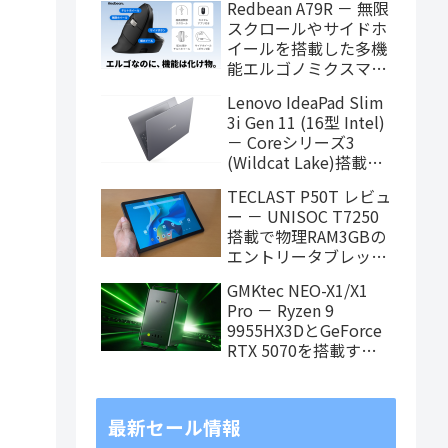
Redbean A79R － 無限
エイティブも快適にこ
スクロールやサイドホ
なせます
イールを搭載した多機
能エルゴノミクスマウ
スがクラウドファンデ
Lenovo IdeaPad Slim
ィング中
3i Gen 11 (16型 Intel)
－ Coreシリーズ3
(Wildcat Lake)搭載の
16インチスタンダード
TECLAST P50T レビュ
ノート
ー － UNISOC T7250
搭載で物理RAM3GBの
エントリータブレッ
ト、価格重視で選ぶな
GMKtec NEO-X1/X1
らアリ
Pro － Ryzen 9
9955HX3DとGeForce
RTX 5070を搭載する
「MoDT (Mobile on
Desktop)」PCが近日
発売
最新セール情報