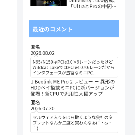
「UltraとProの中間ス
ペック」の8.8インチ
タブレット、発売記念
価格は29,999円！
最近のコメント
匿名
2026.08.02
N95/N150はPCIe3.0×9レーンだったけど
Wildcat LakeではPCIe4.0×6レーンだから
インタフェースが豊富なミニPC...
Beelink ME Pro 2 レビュー － 異形の
HDDベイ搭載ミニPCに新バージョンが
登場！新CPUで汎用性大幅アップ
匿名
2026.07.30
マルウェア入りをばら撒くような会社のタ
ブレットなんか二度と買わんなぁ(´・ω・
｀)