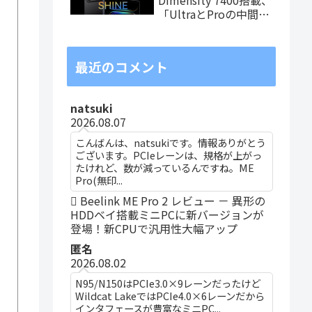
「UltraとProの中間ス
ペック」の8.8インチ
タブレット、発売記念
価格は29,999円！
最近のコメント
natsuki
2026.08.07
こんばんは、natsukiです。情報ありがとう
ございます。PCIeレーンは、規格が上がっ
たけれど、数が減っているんですね。ME
Pro(無印...
Beelink ME Pro 2 レビュー － 異形の
HDDベイ搭載ミニPCに新バージョンが
登場！新CPUで汎用性大幅アップ
匿名
2026.08.02
N95/N150はPCIe3.0×9レーンだったけど
Wildcat LakeではPCIe4.0×6レーンだから
インタフェースが豊富なミニPC...