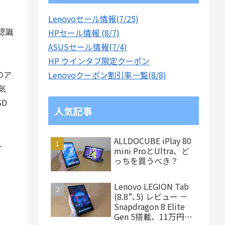
Lenovoセール情報(7/25)
う認識
HPセール情報 (8/7)
ASUSセール情報(7/4)
HP ウインタブ限定クーポン
のア
Lenovoクーポン割引率一覧(8/8)
気
SD
人気記事
ALLDOCUBE iPlay 80
-
mini ProとUltra、ど
っちを買うべき？
Lenovo LEGION Tab
(8.8”､5) レビュー －
Snapdragon 8 Elite
Gen 5搭載、11万円台