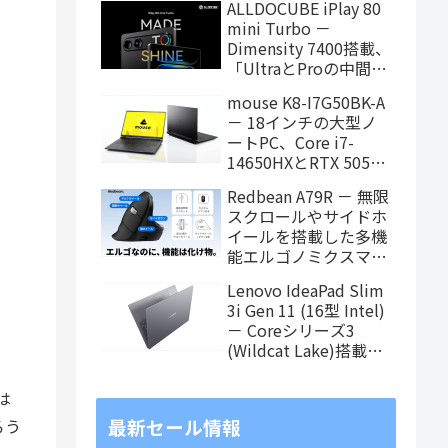
ALLDOCUBE iPlay 80
に！
mini Turbo －
Dimensity 7400搭載、
「UltraとProの中間ス
ペック」の8.8インチ
mouse K8-I7G50BK-A
タブレット、発売記念
－ 18インチの大型ノ
価格は29,999円！
ートPC、Core i7-
14650HXとRTX 5050
を搭載し、仕事もクリ
Redbean A79R － 無限
エイティブも快適にこ
スクロールやサイドホ
なせます
イールを搭載した多機
能エルゴノミクスマウ
スがクラウドファンデ
Lenovo IdeaPad Slim
ィング中
3i Gen 11 (16型 Intel)
－ Coreシリーズ3
(Wildcat Lake)搭載の
16インチスタンダード
ノート
は
最新セール情報
ろう