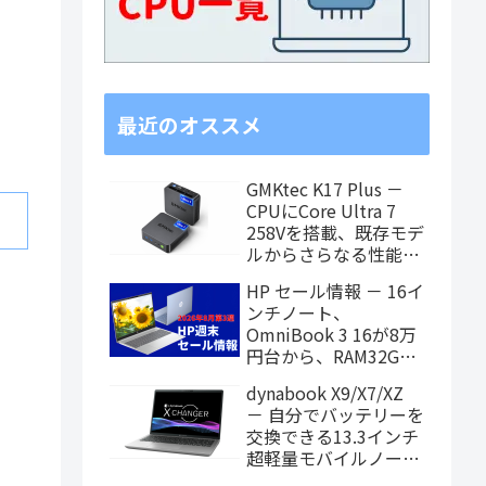
最近のオススメ
GMKtec K17 Plus －
CPUにCore Ultra 7
258Vを搭載、既存モデ
ルからさらなる性能ア
ップを果たしたミニPC
HP セール情報 － 16イ
ンチノート、
OmniBook 3 16が8万
円台から、RAM32GB
搭載モデルもお買い得
dynabook X9/X7/XZ
価格に！
－ 自分でバッテリーを
交換できる13.3インチ
超軽量モバイルノート
がPanther Lake搭載