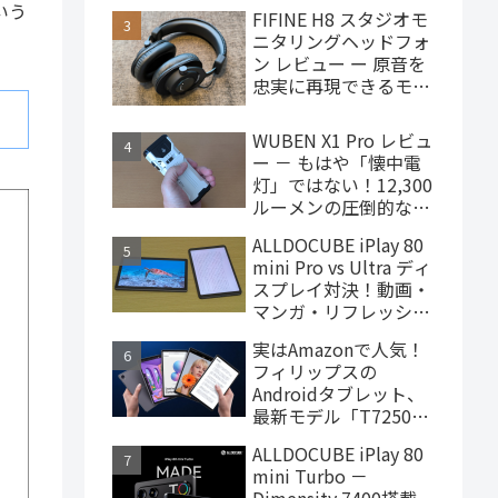
で買えるハイエンドな
いう
FIFINE H8 スタジオモ
ゲーミングタブレット
ニタリングヘッドフォ
ン レビュー ー 原音を
忠実に再現できるモニ
ターヘッドフォン、
4,000円台で購入でき
WUBEN X1 Pro レビュ
ます
ー － もはや「懐中電
灯」ではない！12,300
ルーメンの圧倒的な輝
度を誇るモンスター級
ALLDOCUBE iPlay 80
LEDライト
mini Pro vs Ultra ディ
スプレイ対決！動画・
マンガ・リフレッシュ
レートの使用感比較
実はAmazonで人気！
フィリップスの
Androidタブレット、
最新モデル「T7250」
はこんな製品
ALLDOCUBE iPlay 80
mini Turbo －
Dimensity 7400搭載、