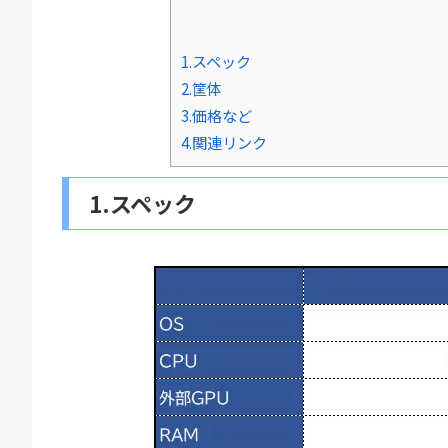
1.スペック
2.筐体
3.価格など
4.関連リンク
1.スペック