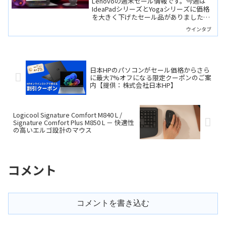
Lenovoの週末セール情報です。今週は
イント10倍！
IdeaPadシリーズとYogaシリーズに価格
を大きく下げたセール品がありました。
いずれも2026年モデルのCopilot+ PC。ま
ウインタブ
た、Legion 5a Gen 11はゲーマーだけで
なく、クリエイターやビジネスマンにも
おすすめ。
日本HPのパソコンがセール価格からさら
に最大7%オフになる限定クーポンのご案
内【提供：株式会社日本HP】
Logicool Signature Comfort M840 L /
Signature Comfort Plus M850 L － 快適性
の高いエルゴ設計のマウス
コメント
コメントを書き込む