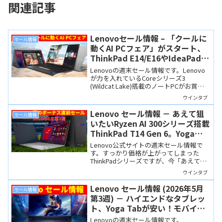
関連記事
Lenovoセール情報 – 「クールに
セール情報
動くAI PCフェア」がスタート、
ThinkPad E14/E16やIdeaPad注
目モデルがお買い得に
Lenovoの週末セール情報です。Lenovo
が力を入れているCoreシリーズ3
(Wildcat Lake)搭載のノートPCがお買い
得に。15万円台から買えるThinkPad
ウインタブ
E14/E16 IWLは、すっかり高くなってしま
ったThinkPadシリーズのオアシスか？
Lenovo セール情報 － あえて狙
セール情報
いたいRyzen AI 300シリーズ搭載
ThinkPad T14 Gen 6。Yoga
Slim 7a Gen 11は今週も格安！
Lenovo公式サイトの週末セール情報で
す。すっかり価格が上がってしまった
ThinkPadシリーズですが、今「あえて狙
いたい」のはRyzen AI 300シリーズ搭載
ウインタブ
のThinkPad T14 Gen 6（AMD）。20万円
を大きく下回る価格で購入できます。有
Lenovo セール情報 (2026年5月
セール情報
機ELモバイルノート、Yoga Slim 7a Gen
第3週) － ハイエンドなタブレッ
11は今週も格安です！
ト、Yoga Tabが安い！モバイル
ノートのYoga Slim 7aは大幅割
Lenovoの週末セール情報です。