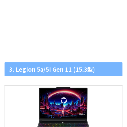
3. Legion 5a/5i Gen 11 (15.3型)