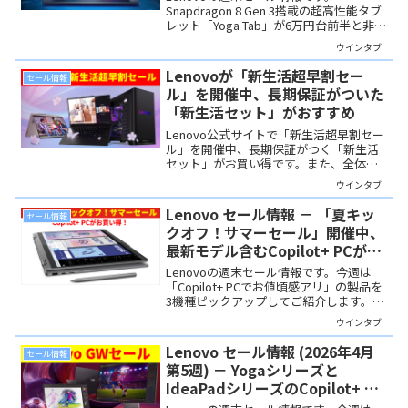
引に加えポイント10倍！
Snapdragon 8 Gen 3搭載の超高性能タブ
レット「Yoga Tab」が6万円台前半と非常
にお買い得です。さらに最新Ryzen AI搭
ウインタブ
載のCopilot+ PC「Yoga Slim 7a」はポイ
ント10倍還元。セール価格が渋め、とい
Lenovoが「新生活超早割セー
セール情報
う気はしますので、ポイント増倍モデル
ル」を開催中、長期保証がついた
が狙い目かと。
「新生活セット」がおすすめ
Lenovo公式サイトで「新生活超早割セー
ル」を開催中、長期保証がつく「新生活
セット」がお買い得です。また、全体的
に先週よりも微妙に安くなった感があり
ウインタブ
ます。
Lenovo セール情報 － 「夏キッ
セール情報
クオフ！サマーセール」開催中、
最新モデル含むCopilot+ PCがお
買い得に！
Lenovoの週末セール情報です。今週は
「Copilot+ PCでお値頃感アリ」の製品を
3機種ピックアップしてご紹介します。な
かでも Yoga 7i 2-in-1 Gen 10は16インチ
ウインタブ
サイズの2-in-1 Copilot+ PCで12万円台と
超お買い得！
Lenovo セール情報 (2026年4月
セール情報
第5週) － Yogaシリーズと
IdeaPadシリーズのCopilot+ PC
にお買い得モデルあり、しかもポ