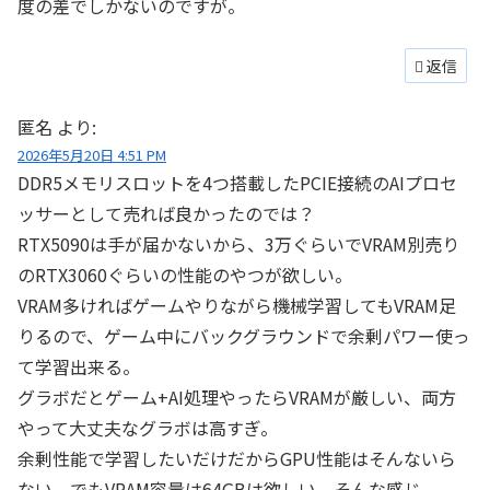
度の差でしかないのですが。
返信
匿名
より:
2026年5月20日 4:51 PM
DDR5メモリスロットを4つ搭載したPCIE接続のAIプロセ
ッサーとして売れば良かったのでは？
RTX5090は手が届かないから、3万ぐらいでVRAM別売り
のRTX3060ぐらいの性能のやつが欲しい。
VRAM多ければゲームやりながら機械学習してもVRAM足
りるので、ゲーム中にバックグラウンドで余剰パワー使っ
て学習出来る。
グラボだとゲーム+AI処理やったらVRAMが厳しい、両方
やって大丈夫なグラボは高すぎ。
余剰性能で学習したいだけだからGPU性能はそんないら
ない、でもVRAM容量は64GBは欲しい、そんな感じ。