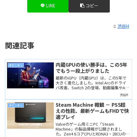
LINE
コピー
渋谷H
関連記事
内蔵GPUの使い勝手は、この5年
オピニオン
でもう一段上がりました
最新のiGPU（内蔵GPU）は、この5年で
大きく進化しました。Intel Arcのドライ
バ改善、Switch 2の登場、動画編集やAI
処理への対応など、dGPUなしでも快適に
渋谷H
使える場面が確実に増えています。その
理由を4つの視点から解説します。
Steam Machine 概観 － PS5超
オピニオン
えの性能、最新ゲームもFHDで快
適プレイ
Valveのゲーム用ミニPC「Steam
Machine」の製品情報が公開されまし
た。Zen4 6コアCPUとRDNA3・28CUの