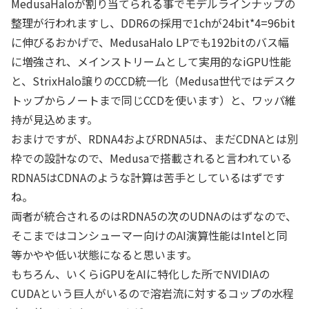
MedusaHaloが割り当てられる事でモデルラインナップの
整理が行われますし、DDR6の採用で1chが24bit*4=96bit
に伸びるおかげで、MedusaHalo LPでも192bitのバス幅
に増強され、メインストリームとして実用的なiGPU性能
と、StrixHalo譲りのCCD統一化（Medusa世代ではデスク
トップからノートまで同じCCDを使います）と、ワッパ維
持が見込めます。
おまけですが、RDNA4およびRDNA5は、まだCDNAとは別
枠での設計なので、Medusaで搭載されると言われている
RDNA5はCDNAのような計算は苦手としているはずです
ね。
両者が統合されるのはRDNA5の次のUDNAのはずなので、
そこまではコンシューマー向けのAI演算性能はIntelと同
等かやや低い状態になると思います。
もちろん、いくらiGPUをAIに特化した所でNVIDIAの
CUDAという巨人がいるので溶岩流に対するコップの水程