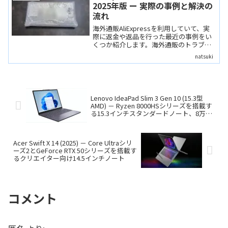
2025年版 ー 実際の事例と解決の
流れ
海外通販AliExpressを利用していて、実
際に返金や返品を行った最近の事例をい
くつか紹介します。海外通販のトラブル
というのは、実際にどういうことが起こ
natsuki
り得て、どのような対応がなされるのか
という参考になればと思います。
Lenovo IdeaPad Slim 3 Gen 10 (15.3型
AMD) － Ryzen 8000HSシリーズを搭載す
る15.3インチスタンダードノート、8万円
台からと手頃な価格
Acer Swift X 14 (2025) － Core Ultraシリ
ーズ2とGeForce RTX 50シリーズを搭載す
るクリエイター向け14.5インチノート
コメント