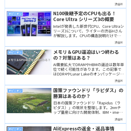
dGPUを搭載し、推定性能はPS5以上か
渋谷H
と。主要スペック、ゲーム性能、冷却機
構を公開情報から考察します。
N100後継予定のCPUも出る！
オピニオン
Core Ultra シリーズ3の概要
Intelが発表した新世代CPU、Core Ultraシ
リーズ3について、ライターの渋谷Hさん
が解説します。CPUの構造説明だけでな
く、パフォーマンスの予測もしていま
渋谷H
す。また、エントリーCPU、Wildcat
Lakeの概要についても解説。
メモリ＆GPU逼迫はいつ終わる
オピニオン
の？対策はある？
AI需要拡大でDRAMやHBMの逼迫は数年単
位で続く可能性があります。この記事で
はDDR4やLunar Lakeのオンパッケージメ
モリ、Raptor Lakeの活用といった当面の
渋谷H
現実解を検討します。
国策ファウンドリ「ラピダス」の
オピニオン
勝算はあるのか？
日本の国策ファウンドリ「Rapidus（ラ
ピダス）」の現状を整理します。2nmチ
ップ量産に向けた開発体制、IBM・imec
との連携、政府支援や出資企業の狙いを
渋谷H
解説し、執筆者である渋谷Hさんの見解
も入れています。
AliExpressの返金・返品事情
オピニオン