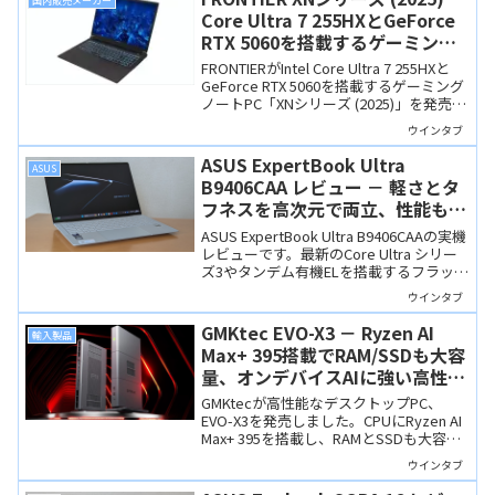
国内販売メーカー
Core Ultra 7 255HXとGeForce
RTX 5060を搭載するゲーミング
ノート、オーダー時のカスタマイ
FRONTIERがIntel Core Ultra 7 255HXと
ズも可能
GeForce RTX 5060を搭載するゲーミング
ノートPC「XNシリーズ (2025)」を発売し
ました。ディスプレイ解像度も高く、オ
ウインタブ
ーダー時のカスタマイズも可能です。
ASUS ExpertBook Ultra
ASUS
B9406CAA レビュー － 軽さとタ
フネスを高次元で両立、性能もデ
ザインも「非の打ちどころがな
ASUS ExpertBook Ultra B9406CAAの実機
い」極上モバイルノート
レビューです。最新のCore Ultra シリー
ズ3やタンデム有機ELを搭載するフラッグ
シップ機です。MIL規格準拠の超堅牢・軽
ウインタブ
量筐体に圧倒的なパフォーマンスを凝
縮。法人向けの製品ですが、個人ユーザ
GMKtec EVO-X3 － Ryzen AI
輸入製品
ーにも強くおすすめしたいです。
Max+ 395搭載でRAM/SSDも大容
量、オンデバイスAIに強い高性能
PC
GMKtecが高性能なデスクトップPC、
EVO-X3を発売しました。CPUにRyzen AI
Max+ 395を搭載し、RAMとSSDも大容量
なので、AIを駆使した作業にも向きま
ウインタブ
す。ただし、RAM128GBと言うだけあっ
て、価格のほうもかなりのもの。