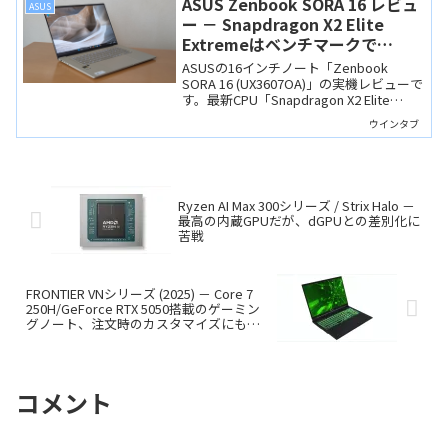
ASUS Zenbook SORA 16 レビュ
ASUS
ー － Snapdragon X2 Elite
Extremeはベンチマークで
Intel/AMDを圧倒！独自素材セラ
ASUSの16インチノート「Zenbook
ルミナムの質感も最高な「16イン
SORA 16 (UX3607OA)」の実機レビューで
す。最新CPU「Snapdragon X2 Elite
チモバイルノート」
Extreme」を搭載し、ベンチマークスコ
ウインタブ
アは驚異的。新素材セラルミナムを採用
した1.2kgの超軽量・薄型筐体もCPU性能
に負けないくらいに魅力的です。
Ryzen AI Max 300シリーズ / Strix Halo －
最高の内蔵GPUだが、dGPUとの差別化に
苦戦
FRONTIER VNシリーズ (2025) － Core 7
250H/GeForce RTX 5050搭載のゲーミン
グノート、注文時のカスタマイズにも対
応
コメント