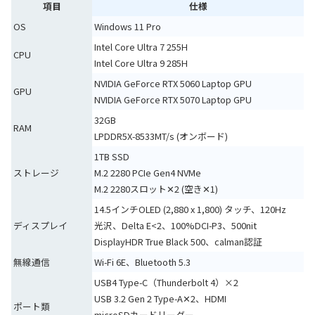
項目
仕様
OS
Windows 11 Pro
Intel Core Ultra 7 255H
CPU
Intel Core Ultra 9 285H
NVIDIA GeForce RTX 5060 Laptop GPU
GPU
NVIDIA GeForce RTX 5070 Laptop GPU
32GB
RAM
LPDDR5X-8533MT/s (オンボード)
1TB SSD
ストレージ
M.2 2280 PCIe Gen4 NVMe
M.2 2280スロット✕2 (空き✕1)
14.5インチOLED (2,880 x 1,800) タッチ、120Hz
ディスプレイ
光沢、Delta E<2、100%DCI-P3、500nit
DisplayHDR True Black 500、calman認証
無線通信
Wi-Fi 6E、Bluetooth 5.3
USB4 Type-C（Thunderbolt 4）×2
USB 3.2 Gen 2 Type-A✕2、HDMI
ポート類
microSDカードリーダー