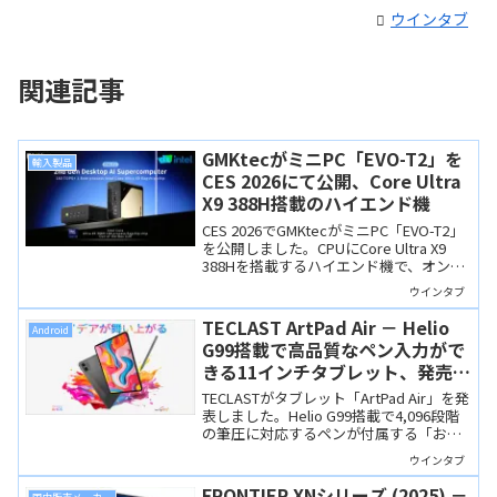
ウインタブ
関連記事
GMKtecがミニPC「EVO-T2」を
輸入製品
CES 2026にて公開、Core Ultra
X9 388H搭載のハイエンド機
CES 2026でGMKtecがミニPC「EVO-T2」
を公開しました。CPUにCore Ultra X9
388Hを搭載するハイエンド機で、オンデ
バイスAIやPCゲームなど幅広い領域で活
ウインタブ
躍できそうな製品です。2026年第1四半期
に発売される予定。
TECLAST ArtPad Air － Helio
Android
G99搭載で高品質なペン入力がで
きる11インチタブレット、発売記
念セールで21,900円！
TECLASTがタブレット「ArtPad Air」を発
表しました。Helio G99搭載で4,096段階
の筆圧に対応するペンが付属する「お書
かきタブレット」です。10月20日から発
ウインタブ
売記念セールで21,900円！
FRONTIER XNシリーズ (2025) －