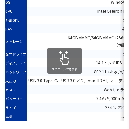
Windows 
OS
Intel Celeron P
CPU
な
外部GPU
4G
RAM
64GB eMMC/64GB eMMC+256GB
ストレージ
（増設
な
光学ドライブ
14.1インチIPS（1,
ディスプレイ
スクロールできます
802.11 a/b/g/n/a
ネットワーク
USB 3.0 Type-C、USB 3.0 × 2、miniHDMI、
入出力
Webカメラ（
カメラ
7.4V / 5,000m
バッテリー
334 × 220 
サイズ
1.4 
重量