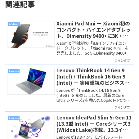
関連記事
Xiaomi Pad Mini ー Xiaomi初の
Android
コンパクト・ハイエンドタブレッ
ト、Dimensity 9400+に3K・
165Hzディスプレイ搭載
Xiaomiが同社初の「8.8インチハイエン
ド」タブレット、「Xiaomi Pad Mini」を
発売しました。SoCにDimensity 9400+、
ディスプレイは3K解像度/165Hzと高性
ウインタブ
能・高品質。ペン入力や外部モニター出
力も可能です。
Lenovo ThinkBook 14 Gen 9
Lenovo
(Intel) / ThinkBook 16 Gen 9
(Intel) － 実用重視のビジネスノ
ートがCore Ultraシリーズ3を搭
Lenovoが「ThinkBook 14/16 Gen 9
載
(Intel)」を発売しました。最新のCore
Ultra シリーズ3を積んだCopilot+ PCで
す。実用本位の製品で、ビジネス用や学
ウインタブ
習用には十分な性能を備えています。
Lenovo IdeaPad Slim 5i Gen 11
Lenovo
(13.3型 Intel) － Coreシリーズ3
(Wildcat Lake)搭載、13.3イン
チの高品質なモバイルノート
Lenovoが13.3インチモバイルノート