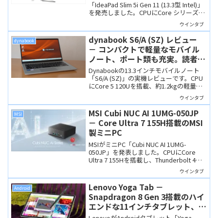
「IdeaPad Slim 5i Gen 11 (13.3型 Intel)」
を発売しました。CPUにCore シリーズ3
(Wildcat Lake)を搭載し、筐体もモバイル
ウインタブ
利用にはジャストなサイズ感になってい
ます。
dynabook S6/A (SZ) レビュー
dynabook
－ コンパクトで軽量なモバイル
ノート、ポート類も充実。読者向
け特別サイトでお買い得に
Dynabookの13.3インチモバイルノート
「S6/A (SZ)」の実機レビューです。CPU
にCore 5 120Uを搭載、約1.2kgの軽量筐
体に充実のインターフェースを備えた製
ウインタブ
品です。カタログモデルS6とWeb限定モ
デルSZのスペック・液晶・バッテリーの
MSI Cubi NUC AI 1UMG-050JP
MSI
違いも解説。お得に購入できる「特定媒
－ Core Ultra 7 155H搭載のMSI
体サイト」の情報も！
製ミニPC
MSIがミニPC「Cubi NUC AI 1UMG-
050JP」を発表しました。CPUにCore
Ultra 7 155Hを搭載し、Thunderbolt 4×2
やHDMI×2で最大4画面出力に対応しま
ウインタブ
す。
Lenovo Yoga Tab －
Android
Snapdragon 8 Gen 3搭載のハイ
エンドな11インチタブレット、AI
機能も充実
LenovoがAndroidタブレット「Yoga