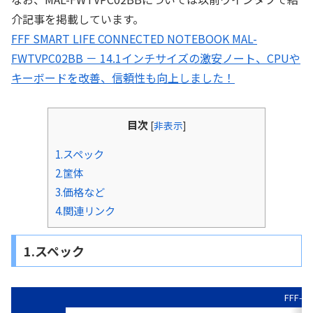
介記事を掲載しています。
FFF SMART LIFE CONNECTED NOTEBOOK MAL-
FWTVPC02BB － 14.1インチサイズの激安ノート、CPUや
キーボードを改善、信頼性も向上しました！
目次
[
非表示
]
1.スペック
2.筐体
3.価格など
4.関連リンク
1.スペック
FFF-P