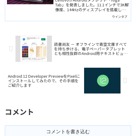
Tab」を発表しました。11.1インチで3K解
像度、144Hzのディスプレイを搭載し、
SoCはSnapdragon 8 Gen 3とハイエンド
ウインタブ
なスペックです。高品質なペン入力にも
対応するので、クリエイターにも向きま
す。
読書尚友 － オフラインで青空文庫すべて
を持ち歩ける、電子ペーパータブレット
とも相性抜群のAndroid用テキストビュー
アアプリ
Android 12 Developer PreviewをPixelに
インストールしてみたので、その手順を
ご紹介します
コメント
コメントを書き込む