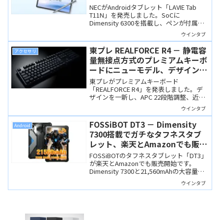
ブレット
NECがAndroidタブレット「LAVIE Tab
T11N」を発売しました。SoCに
Dimensity 6300を搭載し、ペンが付属し
ます。Lenovo Idea Tabの姉妹機で、RAM
ウインタブ
8GB/256GBというIdea Tabにはない構成
を選べます。
東プレ REALFORCE R4 － 静電容
アクセサリ
量無接点方式のプレミアムキーボ
ードにニューモデル、デザイン一
新、機能性も大幅アップ！
東プレがプレミアムキーボード
「REALFORCE R4」を発表しました。デ
ザインを一新し、APC 22段階調整、近接
センサーなど多彩な機能を搭載していま
ウインタブ
す。もちろん静電容量無接点方式ならで
はの極上の打鍵感は健在です。
FOSSiBOT DT3 － Dimensity
Android
7300搭載でガチなタフネスタブ
レット、楽天とAmazonでも販売
がスタート！
FOSSiBOTのタフネスタブレット「DT3」
が楽天とAmazonでも販売開始です。
Dimensity 7300と21,560mAhの大容量バ
ッテリーを搭載する「ガチ」なタブレッ
ウインタブ
トで、楽天では49,900円で購入できま
す。