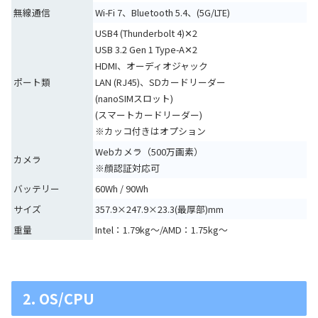
無線通信
Wi-Fi 7、Bluetooth 5.4、(5G/LTE)
USB4 (Thunderbolt 4)✕2
USB 3.2 Gen 1 Type-A✕2
HDMI、オーディオジャック
ポート類
LAN (RJ45)、SDカードリーダー
(nanoSIMスロット)
(スマートカードリーダー)
※カッコ付きはオプション
Webカメラ（500万画素）
カメラ
※顔認証対応可
バッテリー
60Wh / 90Wh
サイズ
357.9×247.9×23.3(最厚部)mm
重量
Intel：1.79kg～/AMD：1.75kg～
2. OS/CPU