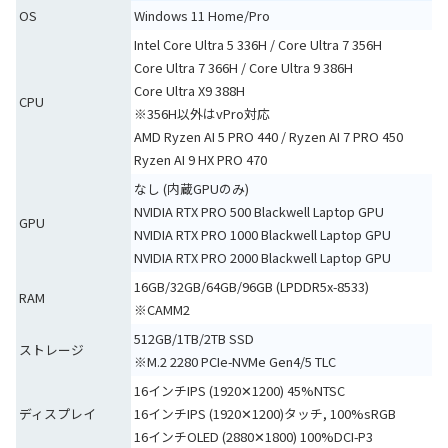
OS
Windows 11 Home/Pro
Intel Core Ultra 5 336H / Core Ultra 7 356H
Core Ultra 7 366H / Core Ultra 9 386H
Core Ultra X9 388H
CPU
※356H以外はvPro対応
AMD Ryzen AI 5 PRO 440 / Ryzen AI 7 PRO 450
Ryzen AI 9 HX PRO 470
なし (内蔵GPUのみ)
NVIDIA RTX PRO 500 Blackwell Laptop GPU
GPU
NVIDIA RTX PRO 1000 Blackwell Laptop GPU
NVIDIA RTX PRO 2000 Blackwell Laptop GPU
16GB/32GB/64GB/96GB (LPDDR5x-8533)
RAM
※CAMM2
512GB/1TB/2TB SSD
ストレージ
※M.2 2280 PCIe-NVMe Gen4/5 TLC
16インチIPS (1920✕1200) 45%NTSC
ディスプレイ
16インチIPS (1920✕1200)タッチ, 100%sRGB
16インチOLED (2880✕1800) 100%DCI-P3