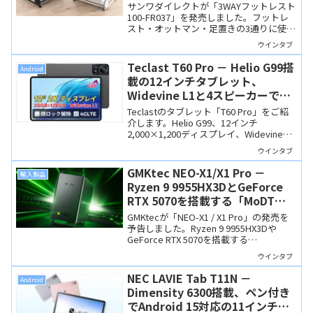
多機能フットレスト。これでリラ
サンワダイレクトが「3WAYフットレスト
ックスして仕事ができる！？
100-FR037」を発売しました。フットレ
スト・オットマン・足置きの3通りに使え
る多機能モデルで高さや角度も調整でき
ウインタブ
ます。在宅ワークやオフィスで快適にリ
ラックスして作業できそう。私これ欲し
Teclast T60 Pro － Helio G99搭
Android
いです。
載の12インチタブレット、
Widevine L1と4スピーカーで動
画視聴に最適
Teclastのタブレット「T60 Pro」をご紹
介します。Helio G99、12インチ
2,000×1,200ディスプレイ、Widevine
L1、4スピーカーを搭載し、動画視聴に強
ウインタブ
いAndroidタブレットです。9月29日まで
Amazonセールで21,900円。
GMKtec NEO-X1/X1 Pro －
輸入製品
Ryzen 9 9955HX3DとGeForce
RTX 5070を搭載する「MoDT
(Mobile on Desktop)」PCが近
GMKtecが「NEO-X1 / X1 Pro」の発売を
日発売
予告しました。Ryzen 9 9955HX3Dや
GeForce RTX 5070を搭載する
「MoDT（Mobile on Desktop）」ゲーミ
ウインタブ
ングPCです。GMKtec製ですがもはやミ
ニPCというサイズではなく、コンパクト
NEC LAVIE Tab T11N －
Android
デスクトップPCですね。
Dimensity 6300搭載、ペン付き
でAndroid 15対応の11インチタ