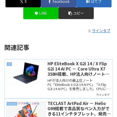
X
Facebook
はてブ
LINE
コピー
ウインタブ
関連記事
HP EliteBook X G2i 14 / X Flip
HP
G2i 14 AI PC － Core Ultra X7
358H搭載、HP法人向けノートの
最上位モデル
HPが法人向けの最上位ノート
PC「EliteBook X G2i 14 AI PC」「X Flip
G2i 14 AI PC」を発売しました。CPUに
Core Ultra X7 358H(Panther Lake)を搭
ウインタブ
載、強力なセキュリティ機能も備えてい
ます。
TECLAST ArtPad Air － Helio
Android
G99搭載で高品質なペン入力がで
きる11インチタブレット、発売記