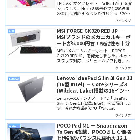
念セールで21,900円！
TECLASTがタブレット「ArtPad Air」を発
表しました。Helio G99搭載で4,096段階
の筆圧に対応するペンが付属する「お書
かきタブレット」です。10月20日から発
ウインタブ
売記念セールで21,900円！
MSI FORGE GK320 RED JP －
MSI
MSIブランドのメカニカルキーボ
ードが5,000円台！機能性も十分
MSIがメカニカルキーボード「FORGE
GK320 RED JP」を発売しました。ホット
スワップ対応、ボリュームノブ付き、金
属ケースなど機能性・品質も十分。価格
ウインタブ
も5,000円台と、非常にコスパの高い製品
です。
Lenovo IdeaPad Slim 3i Gen 11
Lenovo
(16型 Intel) － Coreシリーズ3
(Wildcat Lake)搭載の16インチ
スタンダードノート
Lenovoの16インチノートPC「IdeaPad
Slim 3i Gen 11 (16型 Intel)」をご紹介しま
す。省電力な最新CPU「Wildcat
Lake（Core シリーズ3）」を搭載し、高
ウインタブ
耐久なMIL規格準拠の筐体を備えていま
す。
POCO Pad M1 － Snapdragon
Android
7s Gen 4搭載、POCOらしく価格
と性能のバランスに優れた12.1イ