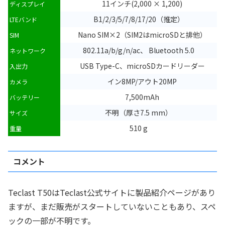
11インチ(2,000 × 1,200)
ディスプレイ
B1/2/3/5/7/8/17/20（推定）
LTEバンド
Nano SIM×2（SIM2はmicroSDと排他）
SIM
802.11a/b/g/n/ac、 Bluetooth 5.0
ネットワーク
USB Type-C、microSDカードリーダー
入出力
イン8MP/アウト20MP
カメラ
7,500mAh
バッテリー
不明（厚さ7.5 mm）
サイズ
510 g
重量
コメント
Teclast T50はTeclast公式サイトに製品紹介ページがあり
ますが、まだ販売がスタートしていないこともあり、スペ
ックの一部が不明です。