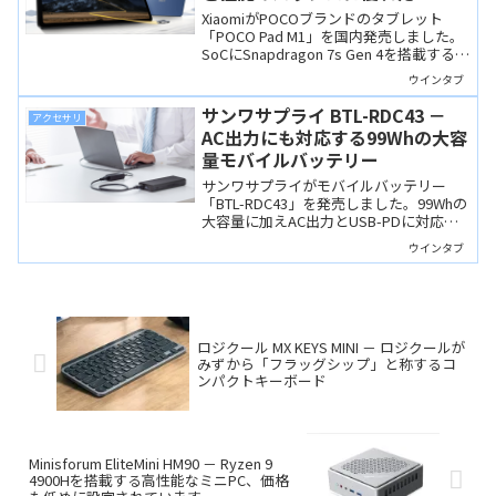
ンチタブレット
XiaomiがPOCOブランドのタブレット
「POCO Pad M1」を国内発売しました。
SoCにSnapdragon 7s Gen 4を搭載する
12.1インチAndroidタブレットでディスプ
ウインタブ
レイやスピーカーも高品質。POCOらし
く価格と性能のバランスに優れた1台で
サンワサプライ BTL-RDC43 －
アクセサリ
す。
AC出力にも対応する99Whの大容
量モバイルバッテリー
サンワサプライがモバイルバッテリー
「BTL-RDC43」を発売しました。99Whの
大容量に加えAC出力とUSB-PDに対応し
ます。AC/USB-PDいずれでもノートPCの
ウインタブ
充電ができます。
ロジクール MX KEYS MINI － ロジクールが
みずから「フラッグシップ」と称するコ
ンパクトキーボード
Minisforum EliteMini HM90 － Ryzen 9
4900Hを搭載する高性能なミニPC、価格