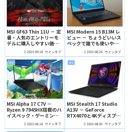
MSI GF63 Thin 11U － 定
MSI Modern 15 B13M レ
番・人気のエントリーモ
ビュー － ちょうどいいス
デルに購入しやすい価格
ペックで誰でも使いやす
のバリエーションモデル
い15.6インチスタンダー
2023.09.14
2023.08.26
ウインタブ
ウインタブ
が追加されました！はじ
ドノート
めてのゲーミングノート
MSI
MSI
PCにおすすめ
MSI Alpha 17 C7V －
MSI Stealth 17 Studio
Ryzen 9 7945HX搭載のハ
A13V － GeForce
イスペック・ゲーミング
RTX4070と4Kディスプレ
ノート
イを搭載するフラッグシ
2023.08.14
2023.08.03
ウインタブ
ウインタブ
ップ・クリエイティブゲ