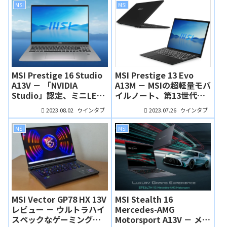
ーミングノート
MSI
MSI
MSI Prestige 16 Studio
MSI Prestige 13 Evo
A13V － 「NVIDIA
A13M － MSIの超軽量モバ
Studio」認定、ミニLED
イルノート、第13世代
ディスプレイを搭載する
Intel Coreと大容量の
2023.08.02
2023.07.26
ウインタブ
ウインタブ
高性能クリエイターノー
RAM/SSDを搭載！
ト
MSI
MSI
MSI Vector GP78 HX 13V
MSI Stealth 16
レビュー － ウルトラハイ
Mercedes-AMG
スペックなゲーミングノ
Motorsport A13V － メル