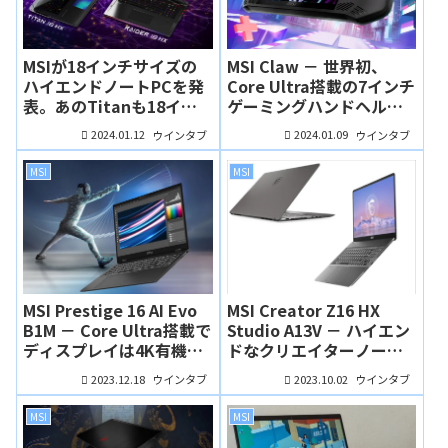
MSIが18インチサイズの
MSI Claw － 世界初、
ハイエンドノートPCを発
Core Ultra搭載の7インチ
表。あのTitanも18イン
ゲーミングハンドヘル
チになり、第14世代Core
ド！期待するしかない！
2024.01.12
2024.01.09
ウインタブ
ウインタブ
i9 HXを搭載します
MSI
MSI
MSI Prestige 16 AI Evo
MSI Creator Z16 HX
B1M － Core Ultra搭載で
Studio A13V － ハイエン
ディスプレイは4K有機
ドなクリエイターノート
EL、16インチで重さ1.59
ですが、すごくお買い得
2023.12.18
2023.10.02
ウインタブ
ウインタブ
kgのビジネス・クリエイ
な価格になっています
ターノート
MSI
MSI