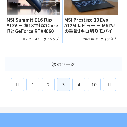
MSI Summit E16 Flip
MSI Prestige 13 Evo
A13V － 第13世代のCore
A12M レビュー － MSI初
i7とGeForce RTX4060を
の重量1キロ切りモバイル
搭載する高性能16インチ
ノート。システムスペッ
2023.04.05
2023.04.02
ウインタブ
ウインタブ
2 in 1
クも高水準
次のページ
前
次
1
2
3
4
10
へ
へ