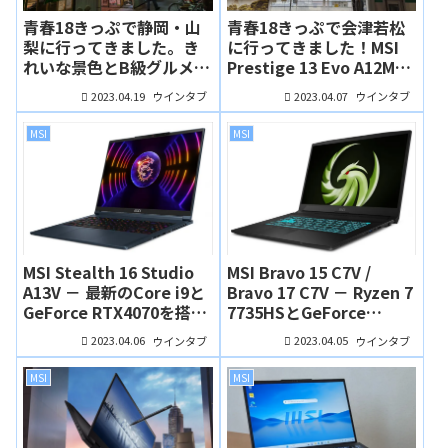
青春18きっぷで静岡・山
青春18きっぷで会津若松
梨に行ってきました。き
に行ってきました！MSI
れいな景色とB級グルメを
Prestige 13 Evo A12Mで
満喫し、MSI Prestige 13
仕事も快適に！
2023.04.19
2023.04.07
ウインタブ
ウインタブ
Evo A12Mで仕事もばっち
り！
MSI
MSI
MSI Stealth 16 Studio
MSI Bravo 15 C7V /
A13V － 最新のCore i9と
Bravo 17 C7V － Ryzen 7
GeForce RTX4070を搭載
7735HSとGeForce
する薄型で「上品」なゲ
RTX40シリーズ搭載のゲ
2023.04.06
2023.04.05
ウインタブ
ウインタブ
ーミングノート
ーミングノート、かなり
のお買い得価格です
MSI
MSI