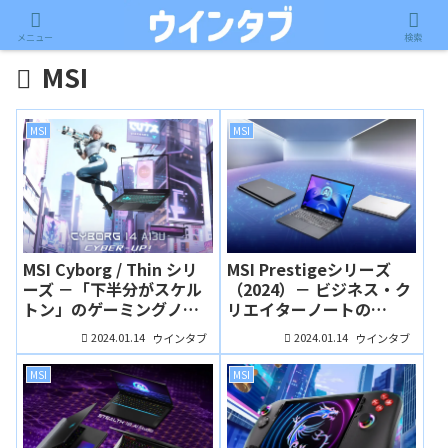
メニュー
検索
MSI
MSI
MSI
MSI Cyborg / Thin シリ
MSI Prestigeシリーズ
ーズ －「下半分がスケル
（2024）－ ビジネス・ク
トン」のゲーミングノー
リエイターノートの
ト、Cyborgシリーズに14
PrestigeシリーズもCore
2024.01.14
2024.01.14
ウインタブ
ウインタブ
インチモデルが登場！
Ultraを搭載、3サイズ展
開でGeForce搭載モデル
MSI
MSI
もあります