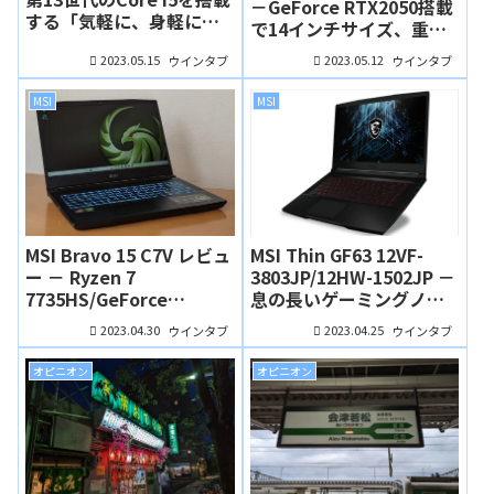
－GeForce RTX2050搭載
する「気軽に、身軽に、
で14インチサイズ、重量
いつでもそばに」な15.6
1.49 kgのビジネス・クリ
2023.05.15
2023.05.12
インチノート
ウインタブ
ウインタブ
エイターノート
MSI
MSI
MSI Bravo 15 C7V レビュ
MSI Thin GF63 12VF-
ー － Ryzen 7
3803JP/12HW-1502JP －
7735HS/GeForce
息の長いゲーミングノー
RTX4050搭載のゲーミン
ト、GF63シリーズにIntel
2023.04.30
2023.04.25
ウインタブ
ウインタブ
グノート、MSIらしく基本
Arc A370M搭載モデルが
品質の高い製品です
追加されました！
オピニオン
オピニオン