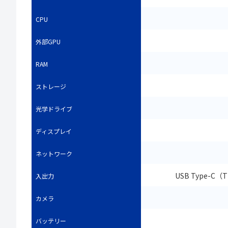
CPU
外部GPU
RAM
ストレージ
光学ドライブ
ディスプレイ
ネットワーク
USB Type-C
入出力
カメラ
バッテリー