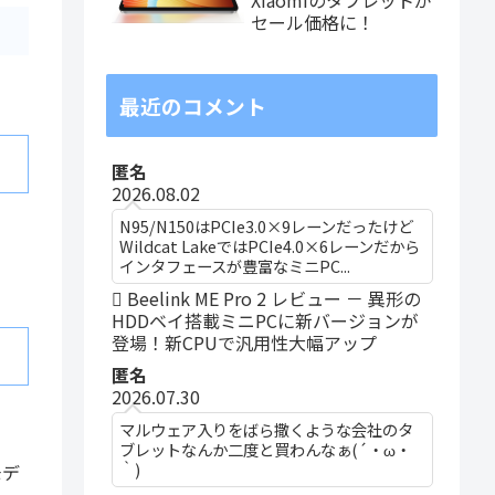
セール価格に！
最近のコメント
匿名
2026.08.02
N95/N150はPCIe3.0×9レーンだったけど
Wildcat LakeではPCIe4.0×6レーンだから
インタフェースが豊富なミニPC...
Beelink ME Pro 2 レビュー － 異形の
HDDベイ搭載ミニPCに新バージョンが
登場！新CPUで汎用性大幅アップ
匿名
2026.07.30
マルウェア入りをばら撒くような会社のタ
ブレットなんか二度と買わんなぁ(´・ω・
｀)
モデ