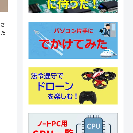
催さ
いた