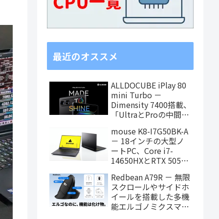
最近のオススメ
ALLDOCUBE iPlay 80
mini Turbo －
Dimensity 7400搭載、
「UltraとProの中間ス
ペック」の8.8インチ
mouse K8-I7G50BK-A
タブレット、発売記念
－ 18インチの大型ノ
価格は29,999円！
ートPC、Core i7-
14650HXとRTX 5050
を搭載し、仕事もクリ
Redbean A79R － 無限
エイティブも快適にこ
スクロールやサイドホ
なせます
イールを搭載した多機
能エルゴノミクスマウ
スがクラウドファンデ