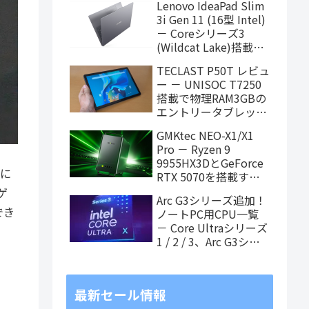
Lenovo IdeaPad Slim
ィング中
3i Gen 11 (16型 Intel)
－ Coreシリーズ3
(Wildcat Lake)搭載の
16インチスタンダード
TECLAST P50T レビュ
ノート
ー － UNISOC T7250
搭載で物理RAM3GBの
エントリータブレッ
ト、価格重視で選ぶな
GMKtec NEO-X1/X1
らアリ
Pro － Ryzen 9
9955HX3DとGeForce
Cに
RTX 5070を搭載する
「MoDT (Mobile on
ゲ
Arc G3シリーズ追加！
Desktop)」PCが近日
でき
ノートPC用CPU一覧
発売
－ Core Ultraシリーズ
1 / 2 / 3、Arc G3シリ
ーズ（8月3日更新）
最新セール情報