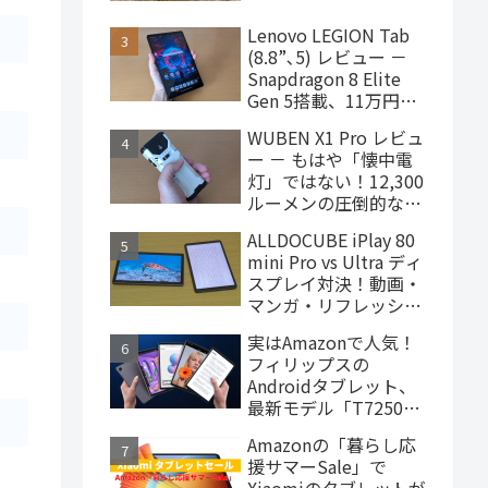
ターヘッドフォン、
4,000円台で購入でき
Lenovo LEGION Tab
ます
(8.8”､5) レビュー －
Snapdragon 8 Elite
Gen 5搭載、11万円台
で買えるハイエンドな
WUBEN X1 Pro レビュ
ゲーミングタブレット
ー － もはや「懐中電
灯」ではない！12,300
ルーメンの圧倒的な輝
度を誇るモンスター級
ALLDOCUBE iPlay 80
LEDライト
mini Pro vs Ultra ディ
スプレイ対決！動画・
マンガ・リフレッシュ
レートの使用感比較
実はAmazonで人気！
フィリップスの
Androidタブレット、
最新モデル「T7250」
はこんな製品
Amazonの「暮らし応
援サマーSale」で
Xiaomiのタブレットが