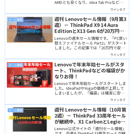
AMDとも安くなり、Idea Tab Proなどタ
ブレットも割引になっています。
ウインタブ
週刊 Lenovoセール情報（9月第3
セール情報
週）－ ThinkPad X9 14 Aura
EditionとX13 Gen 6が20万円以
下で狙い目！
Lenovoの週末セール情報です。「PC買い
替えファイナルセール Part2」がスタート
しました。この記事では「20万円で収ま
るThinkPadモバイルノート「X9 14 Gen 1
ウインタブ
Aura Edition」と「X13 Gen 6」をピック
アップしてみました。
Lenovoで年末年始セールがスタ
セール情報
ート、ThinkPadなどの福袋がか
なりお得！
Lenovoで年末年始セールがスタートしま
した。IdeaPadやYogaの価格が上昇して
しまいましたが、「福袋」は確実に安い
と思います。ThinkPad X13・E16、
ウインタブ
Lenovo Tab Plusの福袋をチェックしてみ
ました。
週刊 Lenovoセール情報（10月第
セール情報
2週）－ ThinkPad 33周年セール
が継続中、X1 CarbonとLegion
に格安モデルあり
Lenovo公式サイトの「週刊セール情報」
です。今週もThinkPad 33周年セールが継