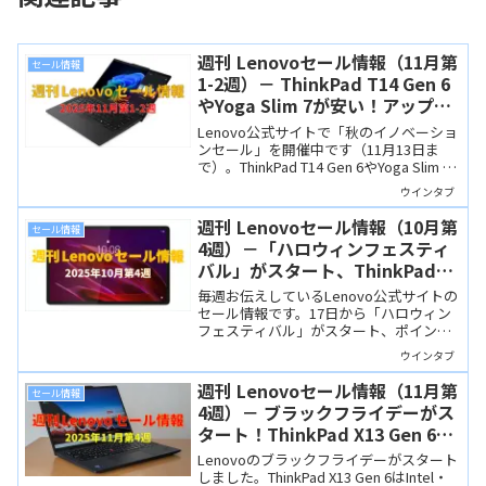
週刊 Lenovoセール情報（11月第
セール情報
1-2週）－ ThinkPad T14 Gen 6
やYoga Slim 7が安い！アップグ
レード特典でSSD増量もお得に
Lenovo公式サイトで「秋のイノベーショ
ンセール」を開催中です（11月13日ま
で）。ThinkPad T14 Gen 6やYoga Slim 7
Gen 10などが非常に安くなっているほ
ウインタブ
か、SSD増量が実質無料になるキャンペ
ーンもやっていますよ！
週刊 Lenovoセール情報（10月第
セール情報
4週）－「ハロウィンフェスティ
バル」がスタート、ThinkPadや
Yogaシリーズにお買い得モデル
毎週お伝えしているLenovo公式サイトの
セール情報です。17日から「ハロウィン
フェスティバル」がスタート、ポイント
アップや週替りセール、買取増額などの
ウインタブ
特典が用意されています。ThinkPad
P14s/P16s、Yoga Slim 7、Yoga Tabをピ
週刊 Lenovoセール情報（11月第
セール情報
ックアップして紹介します。
4週）－ ブラックフライデーがス
タート！ThinkPad X13 Gen 6が
さらに安くなりました
Lenovoのブラックフライデーがスタート
しました。ThinkPad X13 Gen 6はIntel・