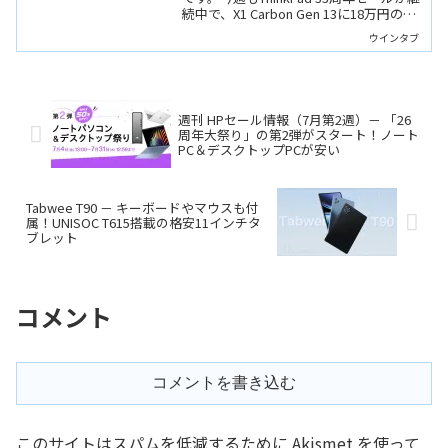
続中で、X1 Carbon Gen 13に18万円のモ
デル、RTX5060搭載のLegion 5i Gen 10も
ウインタブ
17万円台と、格安なセール品がありま
す。
週刊 HPセール情報（7月第2週）－ 「26
周年大祭り」の第2弾がスタート！ノート
PC＆デスクトップPCが安い
Tabwee T90 － キーボードやマウスも付
属！UNISOC T615搭載の格安11インチタ
ブレット
コメント
コメントを書き込む
このサイトはスパムを低減するために Akismet を使って