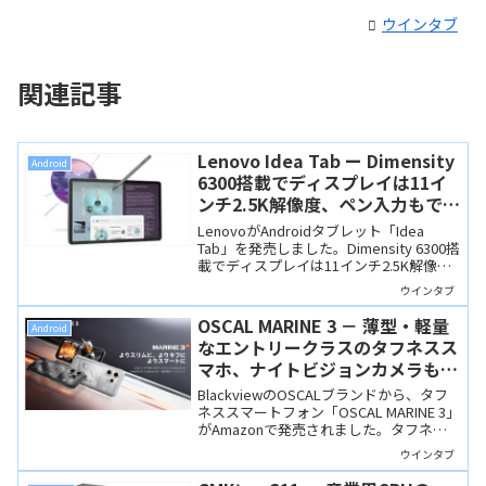
ウインタブ
関連記事
Lenovo Idea Tab ー Dimensity
Android
6300搭載でディスプレイは11イ
ンチ2.5K解像度、ペン入力もでき
る低価格タブレット
LenovoがAndroidタブレット「Idea
Tab」を発売しました。Dimensity 6300搭
載でディスプレイは11インチ2.5K解像
度、ペン入力にも対応します。価格も
ウインタブ
30,800円と手頃。
OSCAL MARINE 3 － 薄型・軽量
Android
なエントリークラスのタフネスス
マホ、ナイトビジョンカメラも搭
載してセール価格25,055円
BlackviewのOSCALブランドから、タフ
ネススマートフォン「OSCAL MARINE 3」
がAmazonで発売されました。タフネス
スマホとしてはエントリーモデルなが
ウインタブ
ら、厚さ10.7mm・245gと薄型・軽量な
ので、街なかでも使いやすそうです。