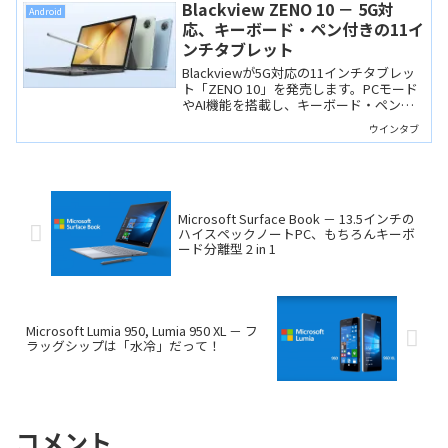
がら超超早割なら6,980円と非常にお買い
Blackview ZENO 10 － 5G対
Android
得！
応、キーボード・ペン付きの11イ
ンチタブレット
Blackviewが5G対応の11インチタブレッ
ト「ZENO 10」を発売します。PCモード
やAI機能を搭載し、キーボード・ペン・
ケースなど付属品も充実しています。
ウインタブ
Microsoft Surface Book － 13.5インチの
ハイスペックノートPC、もちろんキーボ
ード分離型 2 in 1
Microsoft Lumia 950, Lumia 950 XL － フ
ラッグシップは「水冷」だって！
コメント