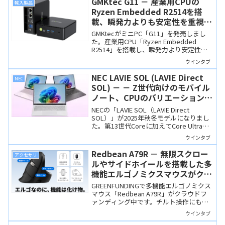
GMKtec G11 － 産業用CPUの
輸入製品
Ryzen Embedded R2514を搭
載、瞬発力よりも安定性を重視し
たミニPC
GMKtecがミニPC「G11」を発売しまし
た。産業用CPU「Ryzen Embedded
R2514」を搭載し、瞬発力より安定性を
重視した異色のミニPCです。ベンチマー
ウインタブ
クスコアは低めですが、ポート類は充実
していますし、長時間の安定動作が期待
NEC LAVIE SOL (LAVIE Direct
NEC
できるのでNASやホームサーバー用とし
SOL) － － Z世代向けのモバイル
てもよさそうです。
ノート、CPUのバリエーションが
増え、Copilot+ PCに！
NECの「LAVIE SOL（LAVIE Direct
SOL）」が2025年秋冬モデルになりまし
た。第13世代Coreに加えてCore Ultraシ
リーズ2 (Lunar Lake)も選べるようになり
ウインタブ
ました。突起のないノイズレスデザイン
も魅力。
Redbean A79R － 無限スクロー
アクセサリ
ルやサイドホイールを搭載した多
機能エルゴノミクスマウスがクラ
ウドファンディング中
GREENFUNDINGで多機能エルゴノミクス
マウス「Redbean A79R」がクラウドフ
ァンディング中です。チルト操作にも対
応する無限スクロールホイールやサイド
ウインタブ
ホイール、静音ボタンを備え、高機能な