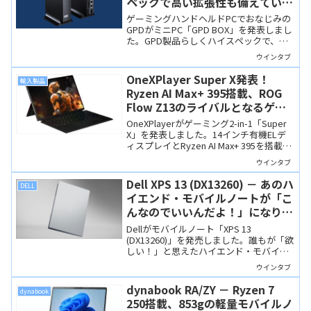
ペックで高い拡張性も備えていま
す
ゲーミングハンドヘルドPCでおなじみの
GPDがミニPC「GPD BOX」を発表しまし
た。GPD製品らしくハイスペックで、同
時発表のGPU BOX、GPD G2と接続すれば
ウインタブ
ハイエンドクラスのゲーミングPCとして
使うことができます。
OneXPlayer Super X発表！
輸入製品
Ryzen AI Max+ 395搭載、ROG
Flow Z13のライバルとなるゲー
ミング2-in-1
OneXPlayerがゲーミング2-in-1「Super
X」を発表しました。14インチ有機ELデ
ィスプレイとRyzen AI Max+ 395を搭載、
ROG Flow Z13のライバルとなる高性能モ
ウインタブ
バイルマシンです。
Dell XPS 13 (DX13260) － あのハ
DELL
イエンド・モバイルノートが「こ
んなのでいいんだよ！」になりま
した
Dellがモバイルノート「XPS 13
(DX13260)」を発売しました。誰もが「欲
しい！」と思えたハイエンド・モバイル
ノートが「こんなのでいいんだよ！」と
ウインタブ
いう、身近な価格で購入できる製品にな
りました。重さわずか1 kgと軽快な印象
dynabook RA/ZY － Ryzen 7
dynabook
もあり、「やっぱり欲しい！」モバイル
250搭載、853gの軽量モバイルノ
ノートです。