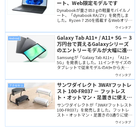
ート、Web限定モデルです
Dynabookが重さ853 gの軽量モバイルノ
ート、「dynabook RA/ZY」を発売しま
した。Ryzen 7 250を搭載するWebオリジ
ナルモデル。特定媒体サイトのセールで
ウインタブ
お得に購入できます。
Galaxy Tab A11+ / A11+ 5G － 3
Android
万円台で買えるGalaxyシリーズ
のエントリーモデルが大幅に進
化！
Samsungが「Galaxy Tab A11+」「A11+
5G」を発表しました。11インチサイズの
タブレットで従来モデルのA9+から大幅
にスペックアップしました。価格も
ウインタブ
37,620円からとリーズナブル。
サンワダイレクト 3WAYフットレ
アクセサリ
スト 100-FR037 － フットレス
ト・オットマン・足置きに使える
多機能フットレスト。これでリラ
サンワダイレクトが「3WAYフットレスト
ックスして仕事ができる！？
100-FR037」を発売しました。フットレ
スト・オットマン・足置きの3通りに使え
る多機能モデルで高さや角度も調整でき
ウインタブ
ます。在宅ワークやオフィスで快適にリ
ラックスして作業できそう。私これ欲し
いです。