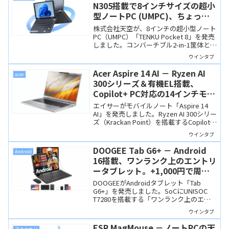
N305搭載で8インチサイズの超小
型ノートPC (UMPC)、ちょっと
懐かしいデザインです
株式会社天空が、8インチの超小型ノート
PC（UMPC）「TENKU Pocket 8」を発売
しました。コンバーチブル2-in-1筐体と日
本語配列キーボードを備えており、ちょ
ウインタブ
っと懐かしさを感じるデザインになって
います。
Acer Aspire 14 AI － Ryzen AI
acer
300シリーズ＆有機EL搭載、
Copilot+ PC対応の14インチモバ
イルノート、価格もリーズナブル
エイサーがモバイルノート「Aspire 14
AI」を発売しました。Ryzen AI 300シリー
ズ（Krackan Point）を搭載するCopilot+
PCでディスプレイは14インチ有機EL。価
ウインタブ
格も139,800円からとリーズナブル。
DOOGEE Tab G6+ － Android
Android
16搭載、ワンランク上のエントリ
ータブレット。+1,000円で周辺
機器フルセット
DOOGEEがAndroidタブレット「Tab
G6+」を発売しました。SoCにUNISOC
T7280を搭載する「ワンランク上のエン
トリーモデル」です。+1,000円でペン・
ウインタブ
キーボード付きセットが用意されていて
お買い得！
ESR MagMouse －ノートPCの天