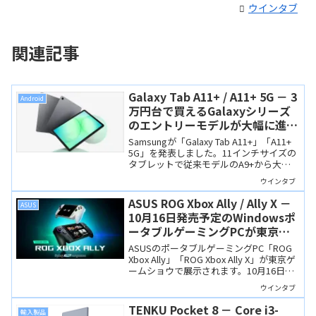
ウインタブ
関連記事
Galaxy Tab A11+ / A11+ 5G － 3
Android
万円台で買えるGalaxyシリーズ
のエントリーモデルが大幅に進
化！
Samsungが「Galaxy Tab A11+」「A11+
5G」を発表しました。11インチサイズの
タブレットで従来モデルのA9+から大幅
にスペックアップしました。価格も
ウインタブ
37,620円からとリーズナブル。
ASUS ROG Xbox Ally / Ally X －
ASUS
10月16日発売予定のWindowsポ
ータブルゲーミングPCが東京ゲ
ームショウで展示されます
ASUSのポータブルゲーミングPC「ROG
Xbox Ally」「ROG Xbox Ally X」が東京ゲ
ームショウで展示されます。10月16日発
売予定の製品ですが、すでにCPUや
ウインタブ
RAM、筐体デザインなどが掲載された特
設ページも出来ています。
TENKU Pocket 8 － Core i3-
輸入製品