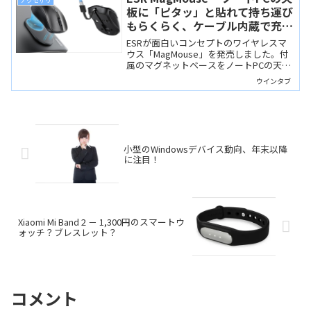
アクセサリ
板に「ピタッ」と貼れて持ち運び
もらくらく、ケーブル内蔵で充電
もらくらく
ESRが面白いコンセプトのワイヤレスマ
ウス「MagMouse」を発売しました。付
属のマグネットベースをノートPCの天板
などに貼り付けると、マウス本体を磁石
ウインタブ
で「ピタッ」と固定して持ち運べます。
充電ケーブルが内蔵されているのでケー
ブル不要で手軽に充電できます。
小型のWindowsデバイス動向、年末以降
に注目！
Xiaomi Mi Band 2 － 1,300円のスマートウ
ォッチ？ブレスレット？
コメント