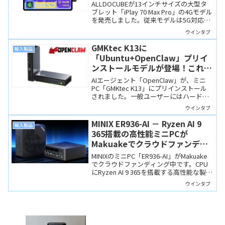
レット、4月30日からセール予定
ALLDOCUBEが13インチサイズの大型タ
ブレット「iPlay 70 Max Pro」の4Gモデル
を発売しました。従来モデルは5G対応し
ていましたが、5G非対応とすることによ
ウインタブ
り価格を低く抑えています。また、OSも
Android 16ベースとなりました。
GMKtec K13に
輸入製品
「Ubuntu+OpenClaw」プリイ
ンストールモデルが登場！これは
「ガチ勢仕様」
AIエージェント「OpenClaw」が、ミニ
PC「GMKtec K13」にプリインストール
されました。一般ユーザーにはハードル
が高いガチ勢向けのAI PCです。
ウインタブ
MINIX ER936-AI － Ryzen AI 9
輸入製品
365搭載の高性能ミニPCが
Makuakeでクラウドファンディ
ング中
MINIXのミニPC「ER936-AI」がMakuake
でクラウドファンディング中です。CPU
にRyzen AI 9 365を搭載する高性能な製品
でポート構成も充実、工具なしで筐体内
ウインタブ
部にアクセスできます。