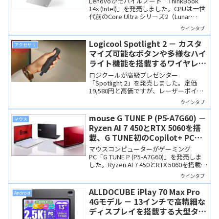
Lenovoがモバイルノート「ThinkBook
14x (Intel)」を発売しました。CPUは一世
代前のCore Ultra シリーズ2（Lunar
Lake）ですが性能は高く、Copilot+ PCの
ウインタブ
要件を満たしています。1キロを切る超軽
量ながらSSDの増設に対応するなど、機
Logicool Spotlight 2 － カスタ
アクセサリ
能性にも優れた製品です。
マイズ可能なボタンや多様なハイ
ライト機能を搭載するワイヤレス
プレゼンター
ロジクールが高級プレゼンター
「Spotlight 2」を発売しました。定価
19,580円と高価ですが、レーザーポイン
ターに加え、触覚フィードバックやLogi
ウインタブ
Options+によるカスタマイズ、デジタル
ハイライトなどビジネスで役立つ優れた
mouse G TUNE P (P5-A7G60) －
マウス
機能を多数搭載しています。
Ryzen AI 7 450とRTX 5060を搭
載、G TUNE初のCopilot+ PCは
ホワイトやレッドも選べます
マウスコンピューターがゲーミング
PC「G TUNE P (P5-A7G60)」を発売しま
した。Ryzen AI 7 450とRTX 5060を搭載
し、ブランド初のCopilot+ PCです。マウ
ウインタブ
スコンピューターはサポートが充実して
いて、保証も3年と長いので安心。
ALLDOCUBE iPlay 70 Max Pro
Android
4Gモデル － 13インチで高精細な
ディスプレイを搭載する大型タブ