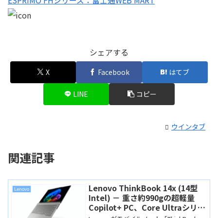
ESPRIMO FHシリーズ：富士通WEB MART
シェアする
X
Facebook
はてブ
LINE
コピー
ウインタブ
関連記事
Lenovo ThinkBook 14x (14型
Lenovo
Intel) － 重さ約990gの超軽量
Copilot+ PC、Core Ultraシリー
ズ2搭載でお買い得感もあり