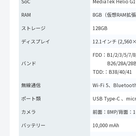
SoC
MediaTek Helio G
RAM
8GB（仮想RAM拡
ストレージ
128GB
ディスプレイ
12.1インチ (2,560×
FDD：B1/2/3/5/7/8
バンド
B26/28A/28
TDD:：B38/40/41
無線通信
Wi-Fi 5、Bluetooth
ポート類
USB Type-C 、
カメラ
前面：8MP/背面：1
バッテリー
10,000 mAh