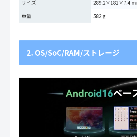
サイズ
289.2×181×7.4 
重量
582 g
2. OS/SoC/RAM/ストレージ