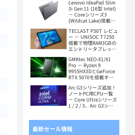
Lenovo IdeaPad Slim
ィング中
3i Gen 11 (16型 Intel)
－ Coreシリーズ3
(Wildcat Lake)搭載の
16インチスタンダード
TECLAST P50T レビュ
ノート
ー － UNISOC T7250
搭載で物理RAM3GBの
エントリータブレッ
ト、価格重視で選ぶな
GMKtec NEO-X1/X1
らアリ
Pro － Ryzen 9
9955HX3DとGeForce
RTX 5070を搭載する
「MoDT (Mobile on
Arc G3シリーズ追加！
Desktop)」PCが近日
ノートPC用CPU一覧
発売
－ Core Ultraシリーズ
1 / 2 / 3、Arc G3シリ
ーズ（8月3日更新）
最新セール情報