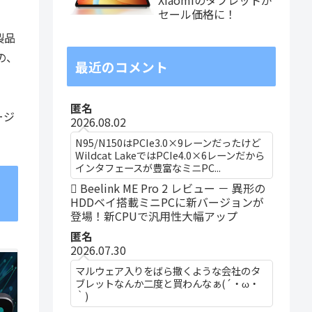
セール価格に！
製品
の、
最近のコメント
匿名
ージ
2026.08.02
N95/N150はPCIe3.0×9レーンだったけど
Wildcat LakeではPCIe4.0×6レーンだから
インタフェースが豊富なミニPC...
Beelink ME Pro 2 レビュー － 異形の
HDDベイ搭載ミニPCに新バージョンが
登場！新CPUで汎用性大幅アップ
匿名
2026.07.30
マルウェア入りをばら撒くような会社のタ
ブレットなんか二度と買わんなぁ(´・ω・
｀)