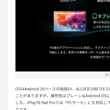
ク
OSはAndroid 16ベースの独自UI、ALLDOCUBE 
ことがありますが、操作性はプレーンなAndroid 
した。iPlay70 Pad Proでは「PCモード」に
うです。