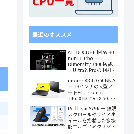
最近のオススメ
ALLDOCUBE iPlay 80
mini Turbo －
Dimensity 7400搭載、
「UltraとProの中間ス
ペック」の8.8インチ
mouse K8-I7G50BK-A
タブレット、発売記念
－ 18インチの大型ノ
価格は29,999円！
ートPC、Core i7-
14650HXとRTX 5050
を搭載し、仕事もクリ
Redbean A79R － 無限
エイティブも快適にこ
スクロールやサイドホ
なせます
イールを搭載した多機
能エルゴノミクスマウ
スがクラウドファンデ