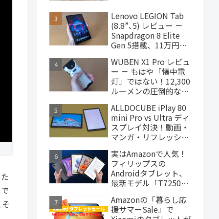
ターヘッドフォン、
4,000円台で購入でき
Lenovo LEGION Tab
ます
(8.8”､5) レビュー －
Snapdragon 8 Elite
Gen 5搭載、11万円台
で買えるハイエンドな
WUBEN X1 Pro レビュ
ゲーミングタブレット
ー － もはや「懐中電
灯」ではない！12,300
ルーメンの圧倒的な輝
度を誇るモンスター級
ALLDOCUBE iPlay 80
LEDライト
mini Pro vs Ultra ディ
スプレイ対決！動画・
マンガ・リフレッシュ
レートの使用感比較
実はAmazonで人気！
フィリップスの
Androidタブレット、
した
最新モデル「T7250」
じで
はこんな製品
Amazonの「暮らし応
えそ
援サマーSale」で
Xiaomiのタブレットが