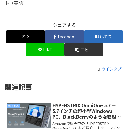
ト（英語）
シェアする
X
Facebook
はてブ
LINE
コピー
ウインタブ
関連記事
HYPERSTRIX OmniOne 5.7 －
輸入製品
5.7インチの超小型Windows
PC、BlackBerryのような物理キ
ーボードを搭載、ポートも充実
Amazonで販売中の「HYPERSTRIX
OmniOne 5.7」をご紹介します。5.7イン