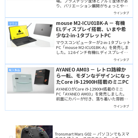
場。プラスチック筐体とアルミ筐体があ
り、バリエーション展開がちょっとやや
こしいですが、既存のIntel版も含め、そ
ウインタブ
れぞれの相違点やバッテリー容量、価格
差を整理しました。
mouse M2-ICU01BK-A － 有機
マウス
ELディスプレイ搭載、いまや希
少な2-in-1タブレットPC
マウスコンピューターが2-in-1タブレット
PC「mouse M2-ICU01BK-A」を発売しま
した。12.6インチ有機ELディスプレイと
Core i5-1335Uを搭載、メインPC用途に
ウインタブ
も対応できる「いまや希少」な構成で
す。
AYANEO AM03 － レトロ路線か
輸入製品
ら一転、モダンなデザインになっ
たCore i9-12900H搭載のミニPC
AYANEOがCore i9-12900H搭載のミニ
PC「AYANEO AM03」を発売しました。
前面にカバーが付き、落ち着いた雰囲気
のRGBライトやスピーカーを搭載する、
ウインタブ
上質なデザインの製品です。
Tronsmart Mars G02 － パソコンでもスマ