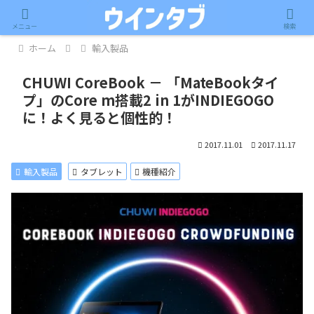
記事内に広告が含まれています。
メニュー
検索
ホーム
輸入製品
CHUWI CoreBook － 「MateBookタイ
プ」のCore m搭載2 in 1がINDIEGOGO
に！よく見ると個性的！
2017.11.01
2017.11.17
輸入製品
タブレット
機種紹介