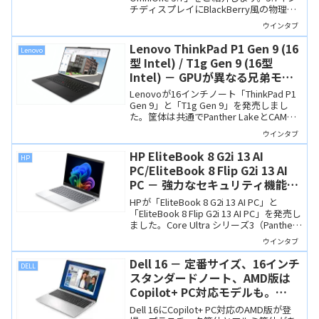
チディスプレイにBlackBerry風の物理キ
ーボードを搭載、ミニPC並みの充実した
ウインタブ
入出力ポートを備えたWindows PCです。
Lenovo ThinkPad P1 Gen 9 (16
Lenovo
型 Intel) / T1g Gen 9 (16型
Intel) － GPUが異なる兄弟モデ
ル。Panther Lake＆CAMM2メモ
Lenovoが16インチノート「ThinkPad P1
リ搭載のハイエンドThinkPad
Gen 9」と「T1g Gen 9」を発売しまし
た。筐体は共通でPanther LakeとCAMM2
メモリを搭載、P1は業務向けのNVIDIA
ウインタブ
RTX PRO、T1gはGeForce RTX 50シリー
ズを搭載するハイエンドなThinkPadで
HP EliteBook 8 G2i 13 AI
HP
す。
PC/EliteBook 8 Flip G2i 13 AI
PC － 強力なセキュリティ機能を
備えた13インチノート＆2-in-1
HPが「EliteBook 8 G2i 13 AI PC」と
「EliteBook 8 Flip G2i 13 AI PC」を発売し
ました。Core Ultra シリーズ3（Panther
Lake）搭載のCopilot+ PCで、強力なセキ
ウインタブ
ュリティを搭載しています。
Dell 16 － 定番サイズ、16インチ
DELL
スタンダードノート、AMD版は
Copilot+ PC対応モデルも。
Intel版との違いは？
Dell 16にCopilot+ PC対応のAMD版が登