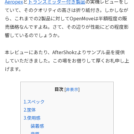
Aeropex
と
トランスミッター付き製品
の実機レビューをし
ていて、そのクオリティの高さは折り紙付き。しかしなが
ら、これまでの2製品に対してOpenMoveは半額程度の販
売価格なんですよね。さて、その辺りが性能にどの程度影
響しているのでしょうか。
本レビューにあたり、AfterShokzよりサンプル品を提供
していただきました。この場をお借りして厚くお礼申し上
げます。
目次
[
非表示
]
1.スペック
2.筐体
3.使用感
装着感
音質