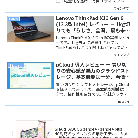
型・軽量化を遂げ、有機ELディスプレイ
は最大2,000 nitsと、一段と明るくなりま
ウインタブ
した。5月27日まで早割価格11,980円で販
売中です。
Lenovo ThinkPad X13 Gen 6
Lenovo
(13.3型 Intel) レビュー － 1kg切
りでも「らしさ」全開。最も幸せ
になれるモバイルThinkPadだと
Lenovo ThinkPad X13 Gen 6の実機レビュ
私は思う
ーです。1kg未満に軽量化されても
ThinkPadらしさは全開！私が使っている
X13 Gen 4と比較しながら、その実力をチ
ウインタブ
ェックします。
pCloud 導入レビュー － 買い切
オピニオン
りの安心感が魅力のクラウドスト
レージ。基本機能は十分、画像整
理やデータ移行も使いやすい
買い切り型クラウドストレージ、pCloud
を導入してみました。基本的な機能は十
分で、操作性も良好です。他社クラウド
ストレージからのデータバックアップが
natsuki
行いやすくなっているのは面白い点。一
方、スマホアプリにおいて、PDFやオフ
ィスワークの編集機能は貧弱という弱点
もあります。ただ、他アプリとの連携で
実用上はカバー可能です。
SHARP AQUOS sense4 / sense4 plus －
4G対応ミッドレンジの最新モデル、カメ