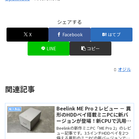
シェアする
X
Facebook
はてブ
LINE
コピー
オジル
関連記事
Beelink ME Pro 2 レビュー － 異
輸入製品
形のHDDベイ搭載ミニPCに新バ
ージョンが登場！新CPUで汎用性
大幅アップ
Beelinkの新作ミニPC「ME Pro 2」のレビ
ュー記事です。3.5インチHDDベイを2つ
備える異形のミニPCの新バージョンで、