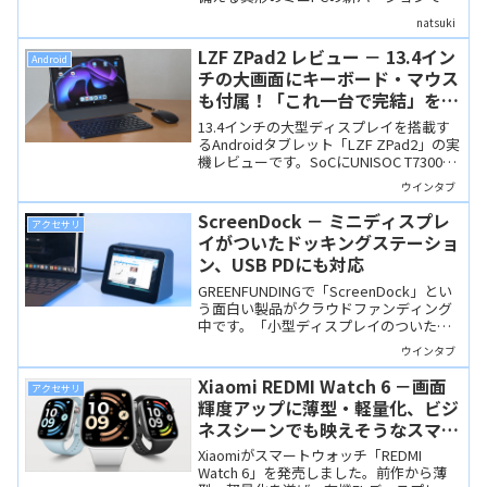
CPUにCore 3 304を採用。単なる処理性
natsuki
能向上だけでなく、ポート構成も大きく
見直され、汎用性が大幅アップしまし
LZF ZPad2 レビュー － 13.4イン
Android
た。
チの大画面にキーボード・マウス
も付属！「これ一台で完結」を目
指した大型Androidタブレット
13.4インチの大型ディスプレイを搭載す
るAndroidタブレット「LZF ZPad2」の実
機レビューです。SoCにUNISOC T7300を
搭載しAntutuスコアは約60万点。専用ケ
ウインタブ
ース、キーボード、マウス、ペンがすべ
て付属するセットモデルです。
ScreenDock － ミニディスプレ
アクセサリ
イがついたドッキングステーショ
ン、USB PDにも対応
GREENFUNDINGで「ScreenDock」とい
う面白い製品がクラウドファンディング
中です。「小型ディスプレイのついたド
ッキングステーション」で、小さな画面
ウインタブ
に動画やSNSなどを表示して「ながら仕
事」をするのにはよさそうです。
Xiaomi REDMI Watch 6 －画面
アクセサリ
輝度アップに薄型・軽量化、ビジ
ネスシーンでも映えそうなスマー
トウォッチ
Xiaomiがスマートウォッチ「REDMI
Watch 6」を発売しました。前作から薄