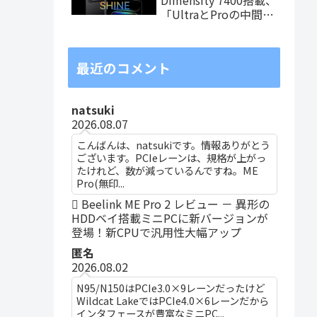
「UltraとProの中間ス
ペック」の8.8インチ
タブレット、発売記念
価格は29,999円！
最近のコメント
natsuki
2026.08.07
こんばんは、natsukiです。情報ありがとう
ございます。PCIeレーンは、規格が上がっ
たけれど、数が減っているんですね。ME
Pro(無印...
Beelink ME Pro 2 レビュー － 異形の
HDDベイ搭載ミニPCに新バージョンが
登場！新CPUで汎用性大幅アップ
匿名
2026.08.02
N95/N150はPCIe3.0×9レーンだったけど
Wildcat LakeではPCIe4.0×6レーンだから
インタフェースが豊富なミニPC...