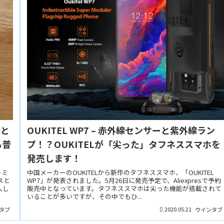
スと
OUKITEL WP7 – 赤外線センサーと紫外線ラン
も普
プ！？OUKITELが「尖った」タフネススマホを
発売します！
ーミ
中国メーカーのOUKITELから新作のタフネススマホ、「OUKITEL
スと
WP7」が発表されました。5月26日に発売予定で、Aliexpresで予約
入し
販売中となっています。タフネススマホは尖った機能が搭載されて
いることが多いですが、その中でもひ...
2020.05.21
タブ
ウインタブ