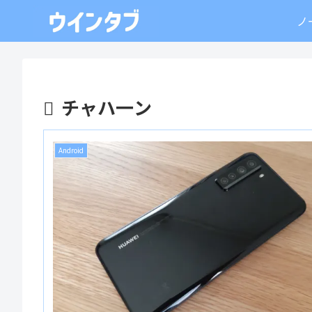
ノ
チャハ一ン
Android