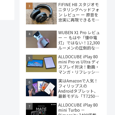
で買えるハイエンドな
FIFINE H8 スタジオモ
ゲーミングタブレット
ニタリングヘッドフォ
ン レビュー ー 原音を
忠実に再現できるモニ
ターヘッドフォン、
4,000円台で購入でき
WUBEN X1 Pro レビュ
ます
ー － もはや「懐中電
灯」ではない！12,300
ルーメンの圧倒的な輝
度を誇るモンスター級
ALLDOCUBE iPlay 80
LEDライト
mini Pro vs Ultra ディ
スプレイ対決！動画・
マンガ・リフレッシュ
レートの使用感比較
実はAmazonで人気！
フィリップスの
Androidタブレット、
最新モデル「T7250」
はこんな製品
ALLDOCUBE iPlay 80
mini Turbo －
Dimensity 7400搭載、