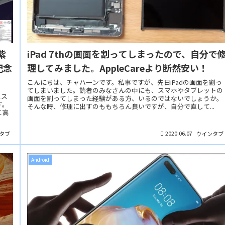
紫
iPad 7thの画面を割ってしまったので、自分で
記念
理してみました。AppleCareより断然安い！
こんにちは、チャハ一ンです。私事ですが、先日iPadの画面を割っ
てしまいました。読者のみなさんの中にも、スマホやタブレットの
スス
画面を割ってしまった経験がある方、いるのではないでしょうか。
す。
そんな時、修理に出すのももちろん良いですが、自分で直して...
こ高
2020.06.07
タブ
ウインタブ
Android