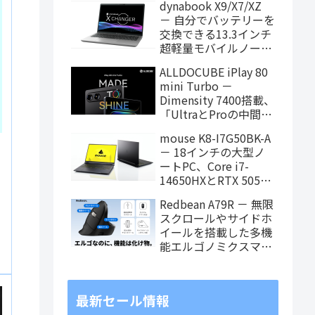
dynabook X9/X7/XZ
価格に！
－ 自分でバッテリーを
交換できる13.3インチ
超軽量モバイルノート
がPanther Lake搭載
ALLDOCUBE iPlay 80
に！
mini Turbo －
Dimensity 7400搭載、
「UltraとProの中間ス
ペック」の8.8インチ
mouse K8-I7G50BK-A
タブレット、発売記念
－ 18インチの大型ノ
価格は29,999円！
ートPC、Core i7-
14650HXとRTX 5050
た
を搭載し、仕事もクリ
Redbean A79R － 無限
エイティブも快適にこ
スクロールやサイドホ
なせます
イールを搭載した多機
能エルゴノミクスマウ
スがクラウドファンデ
ィング中
最新セール情報