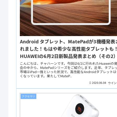
Android タブレット、MatePadが3機種発表
れました！もはや希少な高性能タブレットも
HUAWEIの6月2日新製品発表まとめ（その2
こんにちは、チャハ一ンです。今回は6/2に行われたHuaweiの
会の中から、MatePadシリーズをご紹介します。近年、タブレ
市場はiPad一強といった状況で、高性能なAndroidタブレット
くなっています。果たしてMateP...
2020.06.04
ウイン
アクセサリ