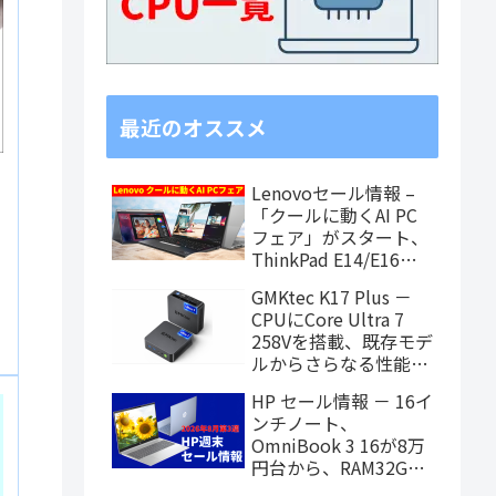
最近のオススメ
Lenovoセール情報 –
「クールに動くAI PC
フェア」がスタート、
ThinkPad E14/E16や
IdeaPad注目モデルが
GMKtec K17 Plus －
お買い得に
CPUにCore Ultra 7
258Vを搭載、既存モデ
ルからさらなる性能ア
ップを果たしたミニPC
HP セール情報 － 16イ
ンチノート、
OmniBook 3 16が8万
円台から、RAM32GB
搭載モデルもお買い得