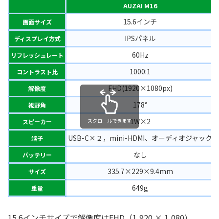
AUZAI M16
15.6インチ
画面サイズ
IPSパネル
ディスプレイ方式
60Hz
リフレッシュレート
1000:1
コントラスト比
FHD(1920×1080px)
解像度
178°
視野角
1W×2
スクロールできます
スピーカー
USB-C×２，mini-HDMI、オーディオジャック
端子
なし
バッテリー
335.7×229×9.4mm
サイズ
649g
重量
15.6インチサイズで解像度はFHD（1,920 × 1,080）、