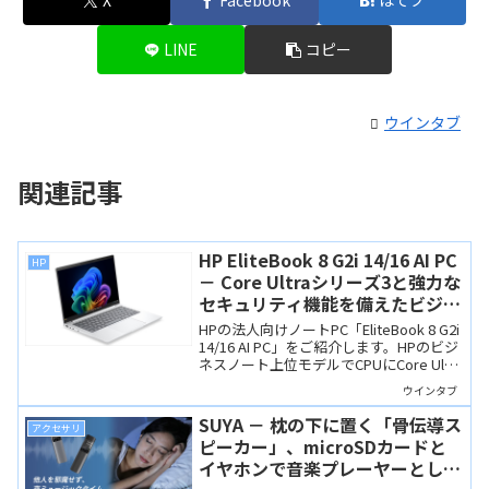
X
Facebook
はてブ
LINE
コピー
ウインタブ
関連記事
HP EliteBook 8 G2i 14/16 AI PC
HP
－ Core Ultraシリーズ3と強力な
セキュリティ機能を備えたビジネ
スノート上位モデル
HPの法人向けノートPC「EliteBook 8 G2i
14/16 AI PC」をご紹介します。HPのビジ
ネスノート上位モデルでCPUにCore Ultra
シリーズ3を搭載し、強力なセキュリティ
ウインタブ
機能も備えています。
SUYA － 枕の下に置く「骨伝導ス
アクセサリ
ピーカー」、microSDカードと
イヤホンで音楽プレーヤーとして