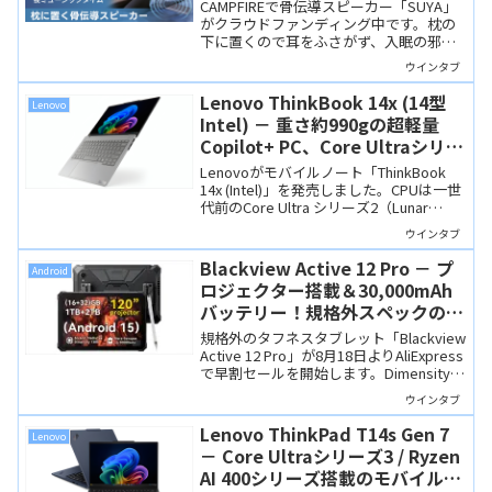
も使えます
CAMPFIREで骨伝導スピーカー「SUYA」
がクラウドファンディング中です。枕の
下に置くので耳をふさがず、入眠の邪魔
になりません。microSDカードとイヤホ
ウインタブ
ンが使えるので、音楽プレーヤーとして
も使えます。
Lenovo ThinkBook 14x (14型
Lenovo
Intel) － 重さ約990gの超軽量
Copilot+ PC、Core Ultraシリー
ズ2搭載でお買い得感もあり
Lenovoがモバイルノート「ThinkBook
14x (Intel)」を発売しました。CPUは一世
代前のCore Ultra シリーズ2（Lunar
Lake）ですが性能は高く、Copilot+ PCの
ウインタブ
要件を満たしています。1キロを切る超軽
量ながらSSDの増設に対応するなど、機
Blackview Active 12 Pro － プ
Android
能性にも優れた製品です。
ロジェクター搭載＆30,000mAh
バッテリー！規格外スペックのタ
フネスタブレットが早割セール
規格外のタフネスタブレット「Blackview
Active 12 Pro」が8月18日よりAliExpress
で早割セールを開始します。Dimensity
7300搭載、11インチ90Hzディスプレイ、
ウインタブ
30,000mAhバッテリー、プロジェクター
機能まで備えた製品ですが、サイズも巨
Lenovo ThinkPad T14s Gen 7
Lenovo
大なので「ニーズが合えば」という感じ
－ Core Ultraシリーズ3 / Ryzen
ですね。
AI 400シリーズ搭載のモバイルノ