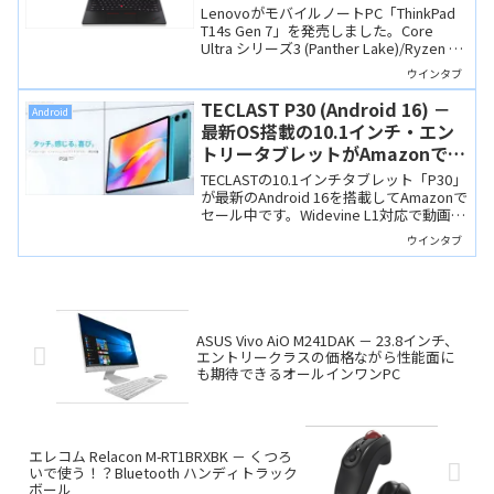
ート、新色「ブルー」も選べます
LenovoがモバイルノートPC「ThinkPad
T14s Gen 7」を発売しました。Core
Ultra シリーズ3 (Panther Lake)/Ryzen AI
400シリーズ (Gorgon Point)を搭載し、高
ウインタブ
いAI性能とモバイル性を両立していま
す。新色「ブルー」を選べば外観も個性
TECLAST P30 (Android 16) －
Android
的になります。
最新OS搭載の10.1インチ・エン
トリータブレットがAmazonで
11,900円！WidevineもL1です
TECLASTの10.1インチタブレット「P30」
が最新のAndroid 16を搭載してAmazonで
セール中です。Widevine L1対応で動画サ
ブスクもHD画質で楽しめます。クーポン
ウインタブ
利用で11,900円。
ASUS Vivo AiO M241DAK － 23.8インチ、
エントリークラスの価格ながら性能面に
も期待できるオールインワンPC
エレコム Relacon M-RT1BRXBK － くつろ
いで使う！？Bluetooth ハンディトラック
ボール