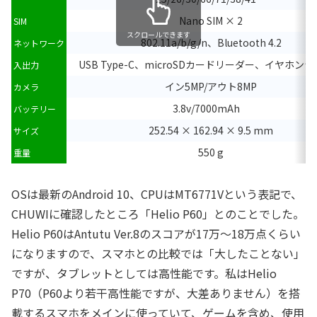
Nano SIM × 2
SIM
スクロールできます
802.11a/b/g/n、Bluetooth 4.2
ネットワーク
USB Type-C、microSDカードリーダー、イヤホン
入出力
イン5MP/アウト8MP
カメラ
3.8v/7000mAh
バッテリー
252.54 × 162.94 × 9.5 mm
サイズ
550 g
重量
OSは最新のAndroid 10、CPUはMT6771Vという表記で、
CHUWIに確認したところ「Helio P60」とのことでした。
Helio P60はAntutu Ver.8のスコアが17万～18万点くらい
になりますので、スマホとの比較では「大したことない」
ですが、タブレットとしては高性能です。私はHelio
P70（P60より若干高性能ですが、大差ありません）を搭
載するスマホをメインに使っていて、ゲームを含め、使用