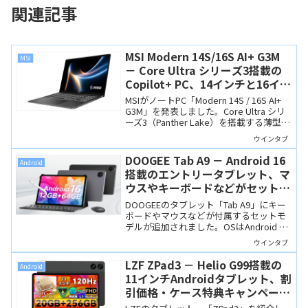
関連記事
MSI Modern 14S/16S AI+ G3M
MSI
－ Core Ultra シリーズ3搭載の
Copilot+ PC、14インチと16イン
チの薄型ビジネスノート
MSIがノートPC「Modern 14S / 16S AI+
G3M」を発表しました。Core Ultra シリ
ーズ3（Panther Lake）を搭載する薄型の
ビジネスノートPCで、ビジネス用や学習
ウインタブ
用にはぴったりの実力派です。
DOOGEE Tab A9 － Android 16
Android
搭載のエントリータブレット、マ
ウスやキーボードなどがセットに
なって12,949円
DOOGEEのタブレット「Tab A9」にキー
ボードやマウスなどが付属するセットモ
デルが追加されました。OSはAndroid 16
で価格は12,949円。非常に安価な製品で
ウインタブ
すが、用途を絞り込んだ使い方になると
思います。
LZF ZPad3 － Helio G99搭載の
Android
11インチAndroidタブレット、割
引価格・ケース特典キャンペーン
実施中