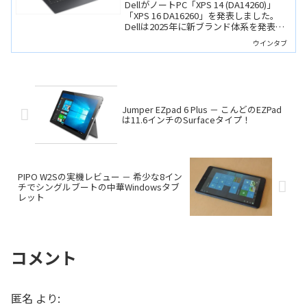
DellがノートPC「XPS 14 (DA14260)」
「XPS 16 DA16260」を発表しました。
Dellは2025年に新ブランド体系を発表
し、XPSというブランドのニューモデル
ウインタブ
はリリースされなくなった、と理解して
いたのですが、わずか...
Jumper EZpad 6 Plus － こんどのEZPad
は11.6インチのSurfaceタイプ！
PIPO W2Sの実機レビュー － 希少な8イン
チでシングルブートの中華Windowsタブ
レット
コメント
匿名
より: