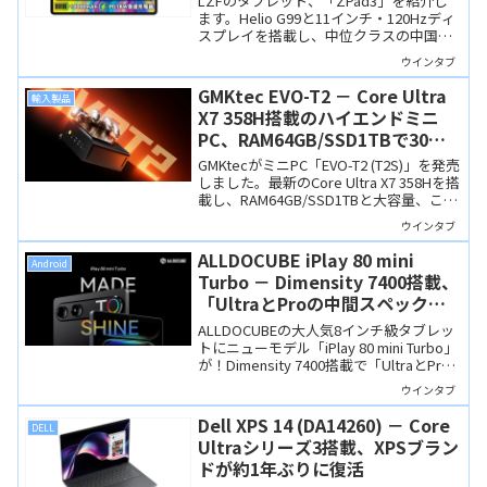
LZFのタブレット、「ZPad3」を紹介し
ます。Helio G99と11インチ・120Hzディ
スプレイを搭載し、中位クラスの中国タ
ブとして目立つ欠点がありません。もと
ウインタブ
もとコスパのいい製品ですが、現在
Amazonでキャンペーン実施中、専用ケ
GMKtec EVO-T2 － Core Ultra
輸入製品
ースがもらえます。
X7 358H搭載のハイエンドミニ
PC、RAM64GB/SSD1TBで30万
円切り！
GMKtecがミニPC「EVO-T2 (T2S)」を発売
しました。最新のCore Ultra X7 358Hを搭
載し、RAM64GB/SSD1TBと大容量、これ
で30万円を切っているのは驚きです。
ウインタブ
ALLDOCUBE iPlay 80 mini
Android
Turbo － Dimensity 7400搭載、
「UltraとProの中間スペック」
の8.8インチタブレット、発売記
ALLDOCUBEの大人気8インチ級タブレッ
念価格は29,999円！
トにニューモデル「iPlay 80 mini Turbo」
が！Dimensity 7400搭載で「UltraとPro
の中間」に位置する注目モデルです。バ
ウインタブ
イパス充電対応、薄さ6.95mm・重さ
295gとシリーズ最軽量。8月13日より発
Dell XPS 14 (DA14260) － Core
DELL
売記念価格29,999円でセール開始！
Ultraシリーズ3搭載、XPSブラン
ドが約1年ぶりに復活