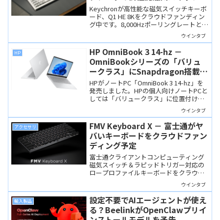
ーボード、日本語配列も選択可能
Keychronが高性能な磁気スイッチキーボ
ード、Q1 HE 8Kをクラウドファンディン
グ中です。8,000Hzポーリングレートとラ
ピッドトリガーに対応、設定ツールでカ
ウインタブ
スタマイズも自在、そして日本語配列が
選べます。
HP OmniBook 3 14-hz －
HP
OmniBookシリーズの「バリュ
ークラス」にSnapdragon搭載モ
デルが追加！
HPがノートPC「OmniBook 3 14-hz」を
発売しました。HPの個人向けノートPCと
しては「バリュークラス」に位置付けら
れる製品ですが、CPUにSnapdragon Xを
ウインタブ
搭載するCopilot+ PCです。
FMV Keyboard X － 富士通がヤ
アクセサリ
バいキーボードをクラウドファン
ディング予定
富士通クライアントコンピューティング
磁気スイッチ＆ラピッドトリガー対応の
ロープロファイルキーボードをクラウド
ファンディング。ディテールにも凝っ
ウインタブ
た、キーボード好きな人にとって「ヤバ
い」製品です。
設定不要でAIエージェントが使え
輸入製品
る？BeelinkがOpenClawプリイ
ンストールモデルを予告