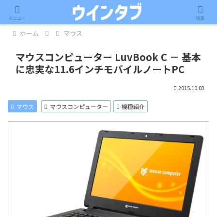
記事内に広告が含まれています。
メニュー
検索
ホーム
マウス
マウスコンピューター LuvBook C － 基本
に忠実な11.6インチモバイルノートPC
2015.10.03
マウス
マウスコンピューター
機種紹介