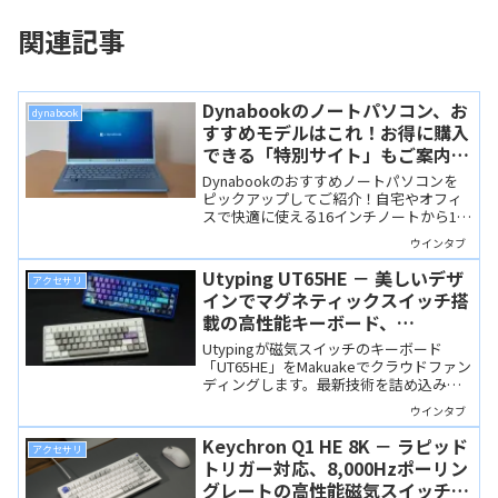
関連記事
Dynabookのノートパソコン、お
dynabook
すすめモデルはこれ！お得に購入
できる「特別サイト」もご案内！
【2025/2026 年末年始版】
Dynabookのおすすめノートパソコンを
ピックアップしてご紹介！自宅やオフィ
スで快適に使える16インチノートから1キ
ロを切る超軽量なモバイルノートまで、
ウインタブ
国内大手メーカーのDynabookで選べば
安心！
Utyping UT65HE － 美しいデザ
アクセサリ
インでマグネティックスイッチ搭
載の高性能キーボード、
Makuakeで10月10日からクラウ
Utypingが磁気スイッチのキーボード
ドファンディング開始
「UT65HE」をMakuakeでクラウドファン
ディングします。最新技術を詰め込み、
アルミ製で美しいデザインを備えていま
ウインタブ
す。
Keychron Q1 HE 8K － ラピッド
アクセサリ
トリガー対応、8,000Hzポーリン
グレートの高性能磁気スイッチキ