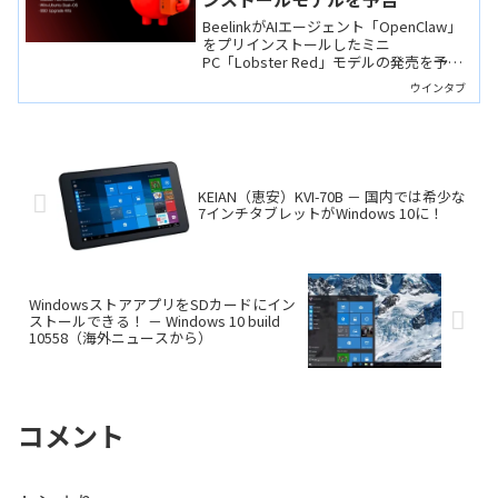
BeelinkがAIエージェント「OpenClaw」
をプリインストールしたミニ
PC「Lobster Red」モデルの発売を予告
しました。導入のハードルがどこまで下
ウインタブ
がったのかが気になるところですね。
KEIAN（恵安）KVI-70B － 国内では希少な
7インチタブレットがWindows 10に！
WindowsストアアプリをSDカードにイン
ストールできる！ － Windows 10 build
10558（海外ニュースから）
コメント