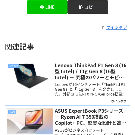
LINE
コピー
ウインタブ
関連記事
Lenovo ThinkPad P1 Gen 8 (16
Lenovo
型 Intel) / T1g Gen 8 (16型
Intel) － 究極のパワーとモビリ
ティ、dGPU搭載のハイエンド
Lenovoが16インチノート「ThinkPad P1
ThinkPad
Gen 8」と「T1g Gen 8」を発売しまし
た。外部GPUにRTX PRO/GeForce搭載
し、CAMM2メモリやThunderbolt 5など
ウインタブ
最新技術を備えたハイエンドThinkPadで
す。
ASUS ExpertBook P3シリーズ
ASUS
－ Ryzen AI 7 350搭載の
Copilot+ PC、堅実な設計と高コ
スパのビジネスノート
ASUSがビジネス向けノート
PC「ExpertBook P3シリーズ」を発売し