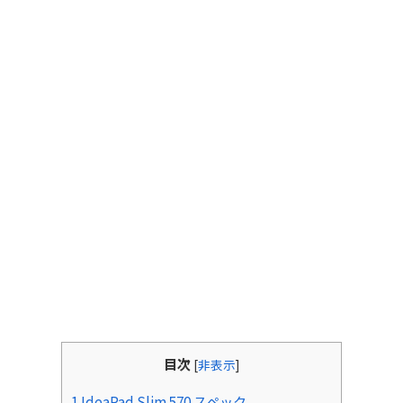
目次
[
非表示
]
1.IdeaPad Slim 570 スペック