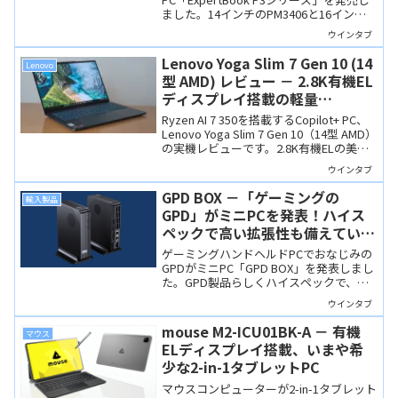
ました。14インチのPM3406と16インチ
のPM3606があり、いずれもRyzen AI 7
ウインタブ
350を搭載するCopilot+ PCです。派手な
ギミックはありませんが、MIL規格準拠の
Lenovo Yoga Slim 7 Gen 10 (14
Lenovo
アルミ筐体と豊富なポートを備え、価格
型 AMD) レビュー － 2.8K有機EL
も手頃です。
ディスプレイ搭載の軽量
Copilot+ PC、壊れた価格です
Ryzen AI 7 350を搭載するCopilot+ PC、
Lenovo Yoga Slim 7 Gen 10（14型 AMD）
の実機レビューです。2.8K有機ELの美し
いディスプレイ、4スピーカーの臨場感。
ウインタブ
高級感ある仕上げで、「壊れた価格」で
す。
GPD BOX －「ゲーミングの
輸入製品
GPD」がミニPCを発表！ハイス
ペックで高い拡張性も備えていま
す
ゲーミングハンドヘルドPCでおなじみの
GPDがミニPC「GPD BOX」を発表しまし
た。GPD製品らしくハイスペックで、同
時発表のGPU BOX、GPD G2と接続すれば
ウインタブ
ハイエンドクラスのゲーミングPCとして
使うことができます。
mouse M2-ICU01BK-A － 有機
マウス
ELディスプレイ搭載、いまや希
少な2-in-1タブレットPC
マウスコンピューターが2-in-1タブレット