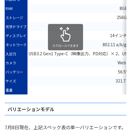
8GB
RAM
256GB 
ストレージ
光学ドライブ
14インチIPS
ディスプレイ
802.11 a/b/g/
ネットワーク
スクロールできます
USB3.2 Gen1 Type-C（映像出力、PD対応）× 2、U
入出力
Webカ
カメラ
56.5
バッテリー
321.7 x
サイズ
重量
バリエーションモデル
7月8日現在、上記スペック表の単一バリエーションです。