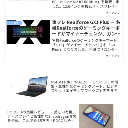
PC「mouse M2-ICU01BK-A」を発売しま
した。12.6インチ有機ELディスプレイと
Core i5-1335Uを搭載、メインPC用途に
ウインタブ
も対応できる「いまや希少」な構成で
す。
東プレ Realforce GX1 Plus － 名
アクセサリ
機Realforceのゲーミングキーボ
ードがマイナーチェンジ、ガンダ
ムシリーズコラボモデルも数量限
名機Realforceのゲーミングキーボード
定販売
「GX1」がマイナーチェンジされ「GX1
Plus」となりました。同時に「ガンダム
コラボモデル」が数量限定販売されま
ウインタブ
す。ガンダムファンは必見！
MSI Stealth 17M A12U － 17.3インチの薄
型・高性能なゲーミングノート、ビジネ
スやクリエイティブワークにも向きます
POCO F4の実機レビュー － 美しい有機EL
ディスプレイと高性能なSnapdragon 870
を搭載、これで約4.5万円！POCOおそる
べし！