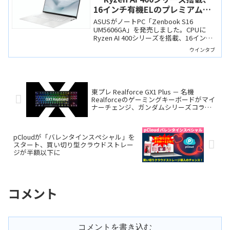
16インチ有機ELのプレミアムノ
ート
ASUSがノートPC「Zenbook S16
UM5606GA」を発売しました。CPUに
Ryzen AI 400シリーズを搭載、16インチ
の有機ELディスプレイやセラルミナム筐
ウインタブ
体など、性能だけでなくデザインや質感
も素晴らしいプレミアムPCです。
東プレ Realforce GX1 Plus － 名機
Realforceのゲーミングキーボードがマイ
ナーチェンジ、ガンダムシリーズコラボ
モデルも数量限定販売
pCloudが「バレンタインスペシャル」を
スタート、買い切り型クラウドストレー
ジが半額以下に
コメント
コメントを書き込む