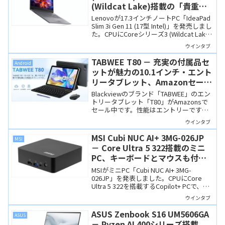
(Wildcat Lake)搭載の「貴重
な」17.3インチビジネスノート
Lenovoが17.3インチノートPC「IdeaPad
Slim 3i Gen 11 (17型 Intel)」を発売しまし
た。CPUにCoreシリーズ3 (Wildcat Lake)
を搭載し、大画面で作業しやすい貴重な
ウインタブ
サイズのビジネスノートPCです。
TABWEE T80 － 充実の付属品セ
Android
ットが魅力の10.1インチ・エント
リータブレット、Amazonセール
で12,899円！
Blackviewのブランド「TABWEE」のエン
トリータブレット「T80」がAmazonsで
セール中です。性能はエントリーです
が、ケース・キーボード・マウスなど付
ウインタブ
属品が充実しており、12,899円で買える
のはお買い得。
MSI Cubi NUC AI+ 3MG-026JP
MSI
－ Core Ultra 5 322搭載のミニ
PC、キーボードとマウスも付属
するCopilot+ PCです
MSIがミニPC「Cubi NUC AI+ 3MG-
026JP」を発表しました。CPUにCore
Ultra 5 322を搭載するCopilot+ PCで、本
体には指紋センサーも搭載、キーボード
ウインタブ
やマウス、電源スイッチ延長ケーブルな
ど付属品も充実しています。
ASUS Zenbook S16 UM5606GA
ASUS
－ Ryzen AI 400シリーズ搭載、