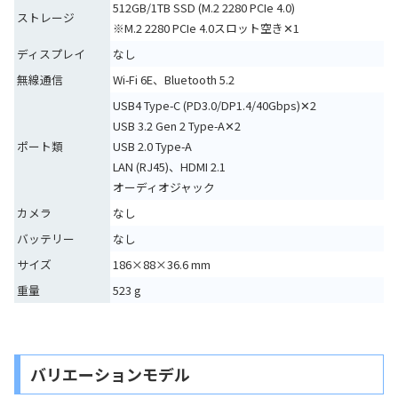
512GB/1TB SSD (M.2 2280 PCIe 4.0)
ストレージ
※M.2 2280 PCIe 4.0スロット空き✕1
ディスプレイ
なし
無線通信
Wi-Fi 6E、Bluetooth 5.2
USB4 Type-C (PD3.0/DP1.4/40Gbps)✕2
USB 3.2 Gen 2 Type-A✕2
ポート類
USB 2.0 Type-A
LAN (RJ45)、HDMI 2.1
オーディオジャック
カメラ
なし
バッテリー
なし
サイズ
186×88×36.6 mm
重量
523 g
バリエーションモデル