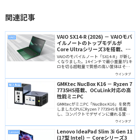
関連記事
VAIO SX14-R (2026) － VAIOモバ
VAIO
イルノートのトップモデルが
Core Ultraシリーズ3を搭載、
Copilot+ PCになりました
VAIOのモバイルノート「SX14-R」が新し
くなりました。14インチで最小重量が1キ
ロを切る超軽量で質感の高い筐体はその
ままに、CPUにCore Ultraシリーズ3を搭
ウインタブ
載するCopilot+ PCとなりました。
GMKtec NucBox K16 － Ryzen 7
輸入製品
7735HS搭載、OCuLink対応の高
性能ミニPC
GMKtecがミニPC「NucBox K16」を発売
しましたCPUにRyzen 7 7735HSを搭載
し、コンパクトでデザインに優れる筐体
を採用、OCuLinkもついています。
ウインタブ
Lenovo IdeaPad Slim 3i Gen 11
Lenovo
(17型 Intel) － Coreシリーズ3