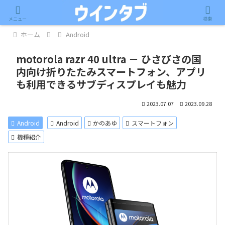
記事内に広告が含まれています。
メニュー
検索
ホーム
Android
motorola razr 40 ultra － ひさびさの国
内向け折りたたみスマートフォン、アプリ
も利用できるサブディスプレイも魅力
2023.07.07
2023.09.28
Android
Android
かのあゆ
スマートフォン
機種紹介