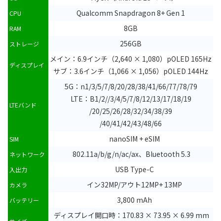
Qualcomm Snapdragon 8+ Gen 1
CPU
8GB
RAM
256GB
ストレージ
メイン：6.9インチ（2,640 × 1,080）pOLED 165Hz
ディスプレイ
サブ：3.6インチ（1,066 × 1,056）pOLED 144Hz
5G：n1/3/5/7/8/20/28/38/41/66/77/78/79
LTE：B1/2//3/4/5/7/8/12/13/17/18/19
LTEバンド
/20/25/26/28/32/34/38/39
/40/41/42/43/48/66
nanoSIM + eSIM
SIM
802.11a/b/g/n/ac/ax、Bluetooth 5.3
ネットワーク
USB Type-C
入出力
イン32MP/アウト12MP+ 13MP
カメラ
3,800 mAh
バッテリー
ディスプレイ開口時：170.83 × 73.95 × 6.99 mm