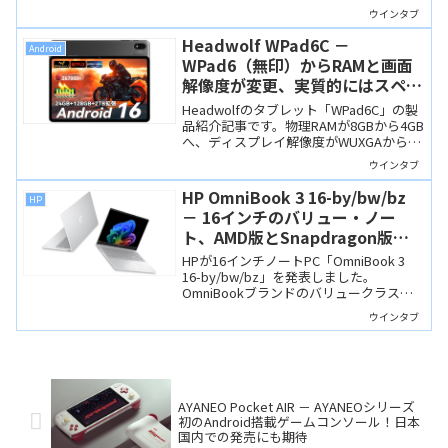
背面ライトなど、アウトドアシーンでは
ウインタブ
頼りになりそうな製品です。ただ、非常
に分厚くて重いので、街なかでは使いに
Headwolf WPad6C －
Android
くいでしょうね。
WPad6（無印）からRAMと画面
解像度が変更、実質的にはスペッ
クダウン
Headwolfのタブレット「WPad6C」の製
品紹介記事です。物理RAMが8GBから4GB
へ、ディスプレイ解像度がWUXGAから
WXGAへと変更されています。新旧モデル
ウインタブ
の違いを説明するとともに、昨今の中国
メーカーの姿勢についても意見していま
HP OmniBook 3 16-by/bw/bz
HP
す。
－ 16インチのバリュー・ノー
ト、AMD版とSnapdragon版を
選べます
HPが16インチノートPC「OmniBook 3
16-by/bw/bz」を発表しました。
OmniBookブランドのバリュークラスに
位置づけられ、AMD Ryzen 5搭載モデル
ウインタブ
と、NPU性能に優れたSnapdragon X搭載
モデルをラインナップします。
AYANEO Pocket AIR － AYANEOシリーズ
初のAndroid搭載ゲームコンソール！日本
国内での発売にも期待