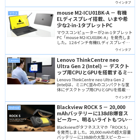
が不要なテンキー付きキーボードで、200
ウインタブ
ルクス以上の室内光で充電でき、満充電
なら暗闇でも最大4か月使用可能です。
mouse M2-ICU01BK-A － 有機
マウス
ELディスプレイ搭載、いまや希
少な2-in-1タブレットPC
マウスコンピューターが2-in-1タブレット
PC「mouse M2-ICU01BK-A」を発売しま
した。12.6インチ有機ELディスプレイと
Core i5-1335Uを搭載、メインPC用途に
ウインタブ
も対応できる「いまや希少」な構成で
す。
Lenovo ThinkCentre neo
Lenovo
Ultra Gen 2 (Intel) － デスクト
ップ用CPUとGPUを搭載するミニ
PC級コンパクトデスクトップ
Lenovo ThinkCentre neo Ultra Gen 2
(Intel)は、ミニPC並みのコンパクトな筐
体にデスクトップ用CPUとGPUを搭載し
た高性能PCです。ハイエンドなミニPCの
ウインタブ
強力なライバルになりそう。
Blackview ROCK 5 － 20,000
Android
mAhバッテリーに138dB爆音ス
ピーカー、明るいライトもつい
た、アウトドアで頼りになるタフ
Blackviewがタフネススマホ「ROCK 5」
ネススマホ
を発売しました。20,000 mAhの超大容量
バッテリーに138dBの大型スピーカー、