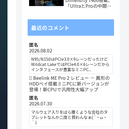
「UltraとProの中間ス
ペック」の8.8インチ
タブレット、発売記念
価格は29,999円！
最近のコメント
匿名
2026.08.02
N95/N150はPCIe3.0×9レーンだったけど
Wildcat LakeではPCIe4.0×6レーンだから
インタフェースが豊富なミニPC...
Beelink ME Pro 2 レビュー － 異形の
HDDベイ搭載ミニPCに新バージョンが
登場！新CPUで汎用性大幅アップ
匿名
2026.07.30
マルウェア入りをばら撒くような会社のタ
ブレットなんか二度と買わんなぁ(´・ω・
｀)