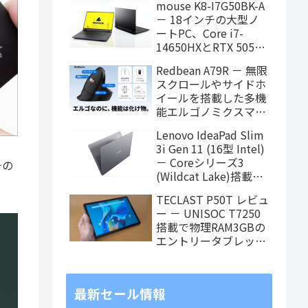
mouse K8-I7G50BK-A
タブレット、発売記念
－ 18インチの大型ノ
価格は29,999円！
ートPC、Core i7-
14650HXとRTX 5050
を搭載し、仕事もクリ
Redbean A79R － 無限
エイティブも快適にこ
スクロールやサイドホ
なせます
イールを搭載した多機
能エルゴノミクスマウ
スがクラウドファンデ
Lenovo IdeaPad Slim
ィング中
3i Gen 11 (16型 Intel)
－ Coreシリーズ3
チの
(Wildcat Lake)搭載の
16インチスタンダード
TECLAST P50T レビュ
ノート
ー － UNISOC T7250
搭載で物理RAM3GBの
エントリータブレッ
ト、価格重視で選ぶな
らアリ
最新セール情報