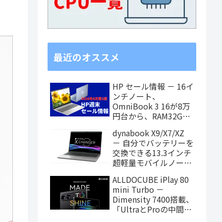
最近のオススメ
HP セール情報 － 16イ
ンチノート、
OmniBook 3 16が8万
円台から、RAM32GB
搭載モデルもお買い得
dynabook X9/X7/XZ
価格に！
－ 自分でバッテリーを
交換できる13.3インチ
超軽量モバイルノート
がPanther Lake搭載
ALLDOCUBE iPlay 80
に！
mini Turbo －
Dimensity 7400搭載、
「UltraとProの中間ス
ペック」の8.8インチ