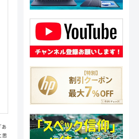
「あ
と思