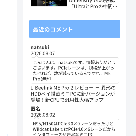
「UltraとProの中間ス
ペック」の8.8インチ
。
タブレット、発売記念
価格は29,999円！
最近のコメント
natsuki
2026.08.07
こんばんは、natsukiです。情報ありがとう
ございます。PCIeレーンは、規格が上がっ
たけれど、数が減っているんですね。ME
Pro(無印...
Beelink ME Pro 2 レビュー － 異形の
HDDベイ搭載ミニPCに新バージョンが
登場！新CPUで汎用性大幅アップ
匿名
2026.08.02
N95/N150はPCIe3.0×9レーンだったけど
Wildcat LakeではPCIe4.0×6レーンだから
インタフェースが豊富なミニPC...