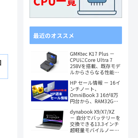
最近のオススメ
GMKtec K17 Plus －
CPUにCore Ultra 7
知
258Vを搭載、既存モデ
ルからさらなる性能ア
ップを果たしたミニPC
HP セール情報 － 16イ
ンチノート、
OmniBook 3 16が8万
円台から、RAM32GB
搭載モデルもお買い得
dynabook X9/X7/XZ
価格に！
－ 自分でバッテリーを
交換できる13.3インチ
超軽量モバイルノート
がPanther Lake搭載