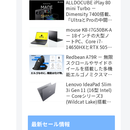
ALLDOCUBE iPlay 80
に！
mini Turbo －
Dimensity 7400搭載、
「UltraとProの中間ス
ペック」の8.8インチ
mouse K8-I7G50BK-A
タブレット、発売記念
－ 18インチの大型ノ
価格は29,999円！
ートPC、Core i7-
14650HXとRTX 5050
を搭載し、仕事もクリ
Redbean A79R － 無限
エイティブも快適にこ
スクロールやサイドホ
なせます
イールを搭載した多機
能エルゴノミクスマウ
スがクラウドファンデ
Lenovo IdeaPad Slim
ィング中
3i Gen 11 (16型 Intel)
－ Coreシリーズ3
(Wildcat Lake)搭載の
16インチスタンダード
ノート
最新セール情報