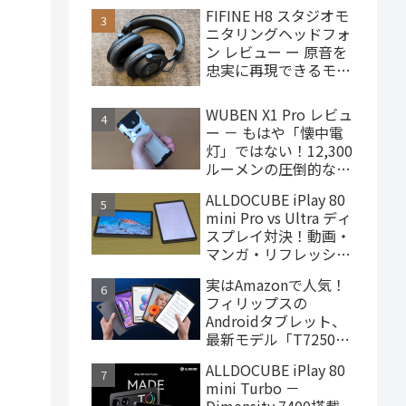
で買えるハイエンドな
FIFINE H8 スタジオモ
ゲーミングタブレット
ニタリングヘッドフォ
ン レビュー ー 原音を
忠実に再現できるモニ
ターヘッドフォン、
4,000円台で購入でき
WUBEN X1 Pro レビュ
ます
ー － もはや「懐中電
灯」ではない！12,300
ルーメンの圧倒的な輝
度を誇るモンスター級
ALLDOCUBE iPlay 80
LEDライト
mini Pro vs Ultra ディ
スプレイ対決！動画・
マンガ・リフレッシュ
レートの使用感比較
実はAmazonで人気！
フィリップスの
Androidタブレット、
最新モデル「T7250」
はこんな製品
ALLDOCUBE iPlay 80
mini Turbo －
Dimensity 7400搭載、