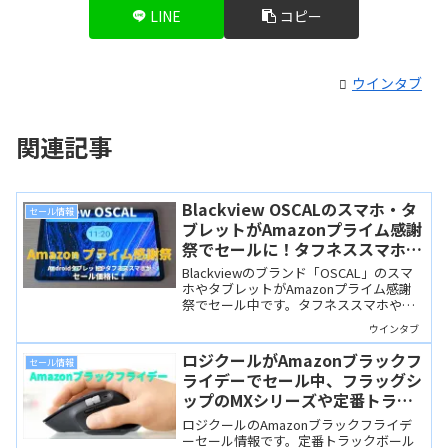
LINE
コピー
ウインタブ
関連記事
Blackview OSCALのスマホ・タ
セール情報
ブレットがAmazonプライム感謝
祭でセールに！タフネススマホや
タブレットがセール価格に
Blackviewのブランド「OSCAL」のスマ
ホやタブレットがAmazonプライム感謝
祭でセール中です。タフネススマホや良
スペック・付属品充実のタブレット、
ウインタブ
Pad100がセール対象になっています。
ロジクールがAmazonブラックフ
セール情報
ライデーでセール中、フラッグシ
ップのMXシリーズや定番トラッ
クボールが手頃な価格に
ロジクールのAmazonブラックフライデ
ーセール情報です。定番トラックボール