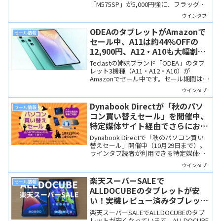
「M575SP」が5,000円強に、フラッグシ
ップの「MXシリーズ」も購入しやすい価
ウインタブ
格になっています。
ODEAのタブレットがAmazonで
セール情報
セール中、A11は約44%OFFの
12,900円、A12・A10も大幅割引
【8月17日まで】
Teclastの姉妹ブランド「ODEA」のタブ
レット3機種（A11・A12・A10）が
Amazonでセール中です。セール期間は8
月17日まで。特にA11が安いと感じます。
ウインタブ
Dynabook Directが「秋のパソ
セール情報
コン買い替えセール」を開催中、
特定媒体サイト経由でさらにお買
い得に、SZ/MXが33,000円OFF！
Dynabook Directで「秋のパソコン買い
替えセール」開催中（10月29日まで）。
ウインタブ読者が利用できる特定媒体サ
イト経由なら通常よりさらに安く購入で
ウインタブ
きます。モバイルノートのSZ/MXはなん
と33,000円OFF！
楽天スーパーSALEで
セール情報
ALLDOCUBEのタブレットが安
い！実機レビュー済みタブレット
のおすすめセール品をご紹介
楽天スーパーSALEでALLDOCUBEのタブ
レットが安くなっています。ALLDOCUBE