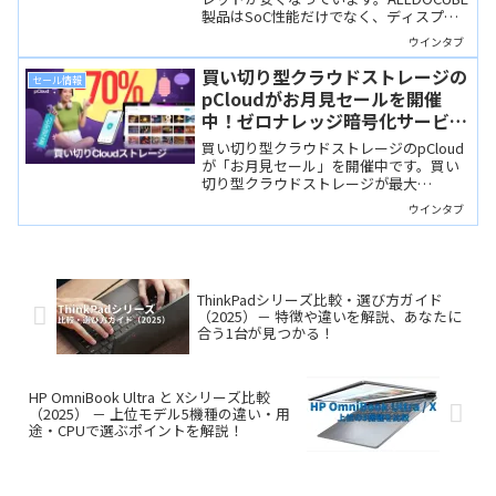
製品はSoC性能だけでなく、ディスプレ
イ品質やスピーカー配置に優れていて、
ウインタブ
おすすめです。この記事ではウインタブ
が直近レビューしたセール品を3機種ご紹
買い切り型クラウドストレージの
セール情報
介します。
pCloudがお月見セールを開催
中！ゼロナレッジ暗号化サービス
付きで最大70%OFF
買い切り型クラウドストレージのpCloud
が「お月見セール」を開催中です。買い
切り型クラウドストレージが最大
70%OFF、今回はゼロナレッジ方式の暗
ウインタブ
号化サービス「pCloud Encryption」もセ
ットされます。
ThinkPadシリーズ比較・選び方ガイド
（2025）－ 特徴や違いを解説、あなたに
合う1台が見つかる！
HP OmniBook Ultra と Xシリーズ比較
（2025） － 上位モデル5機種の違い・用
途・CPUで選ぶポイントを解説！