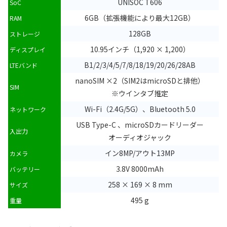
UNISOC T606
SoC
6GB（拡張機能により最大12GB）
RAM
128GB
ストレージ
10.95インチ（1,920 × 1,200）
ディスプレイ
B1/2/3/4/5/7/8/18/19/20/26/28AB
LTEバンド
nanoSIM ×2（SIM2はmicroSDと排他）
SIM
※ウインタブ推定
Wi-Fi（2.4G/5G）、Bluetooth 5.0
ネットワーク
USB Type-C 、microSDカードリーダー
入出力
オーディオジャック
イン8MP/アウト13MP
カメラ
3.8V 8000mAh
バッテリー
258 × 169 × 8 mm
サイズ
495 g
重量