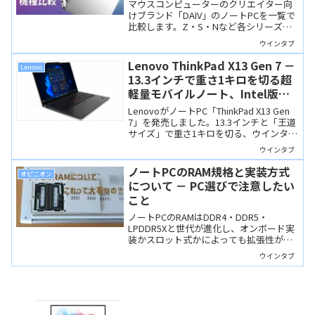
すめの国産ハイスペックPC
マウスコンピューターのクリエイター向
けブランド「DAIV」のノートPCを一覧で
比較します。Z・S・Nなど各シリーズの
特徴やCPU/GPU構成を整理します。
ウインタブ
Lenovo ThinkPad X13 Gen 7 －
Lenovo
13.3インチで重さ1キロを切る超
軽量モバイルノート、Intel版と
AMD版を選べます
LenovoがノートPC「ThinkPad X13 Gen
7」を発売しました。13.3インチと「王道
サイズ」で重さ1キロを切る、ウインタブ
イチ押しのモバイルノートです。前世代
ウインタブ
からCPUが新しくなりました。Intel CPU
とAMD CPUを選べます。
ノートPCのRAM規格と実装方式
オピニオン
について － PC選びで注意したい
こと
ノートPCのRAMはDDR4・DDR5・
LPDDR5Xと世代が進化し、オンボード実
装かスロット式かによっても拡張性が変
わります。販売中の製品の例を挙げつ
ウインタブ
つ、PC選びで注意したい点を考えてみま
した。