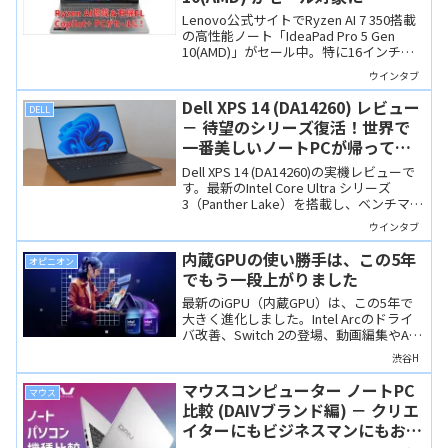
Lenovo公式サイトでRyzen AI 7 350搭載
の高性能ノート「IdeaPad Pro 5 Gen
10(AMD)」がセール中。特に16インチモ
デルは非常にお買い得です。
ウインタブ
Dell XPS 14 (DA14260) レビュー
DELL
－ 待望のシリーズ復活！世界で
一番美しいノートPCが帰ってき
た！
Dell XPS 14 (DA14260)の実機レビューで
す。最新のIntel Core Ultra シリーズ
3（Panther Lake）を搭載し、ベンチマー
クでは外部GPU搭載機に迫るスコアをマ
ウインタブ
ークしつつも驚異のバッテリー持ちを実
現しています。「ゼロラティスキーボー
内蔵GPUの使い勝手は、この5年
オピニオン
ド」は超個性的で、唯一無二の美しさで
でもう一段上がりました
す。
最新のiGPU（内蔵GPU）は、この5年で
大きく進化しました。Intel Arcのドライ
バ改善、Switch 2の登場、動画編集やAI
処理への対応など、dGPUなしでも快適に
渋谷H
使える場面が確実に増えています。その
理由を4つの視点から解説します。
マウスコンピューター ノートPC
マウス
比較 (DAIVブランド編) － クリエ
イターにもビジネスマンにもおす