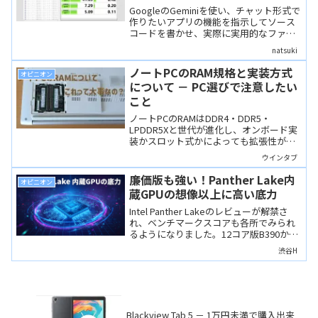
GoogleのGeminiを使い、チャット形式で
作りたいアプリの機能を指示してソース
コードを書かせ、実際に実用的なファイ
ルのリネームアプリを作成した体験記事
natsuki
です。AIの登場により、プログラミング
の素人でもこのようなアプリが作れると
ノートPCのRAM規格と実装方式
オピニオン
いう事例であり、また、実際にアプリを
について － PC選びで注意したい
作成してみることで、様々な面で現在の
こと
AIの限界も体感できます。
ノートPCのRAMはDDR4・DDR5・
LPDDR5Xと世代が進化し、オンボード実
装かスロット式かによっても拡張性が変
わります。販売中の製品の例を挙げつ
ウインタブ
つ、PC選びで注意したい点を考えてみま
した。
廉価版も強い！Panther Lake内
オピニオン
蔵GPUの想像以上に高い底力
Intel Panther Lakeのレビューが解禁さ
れ、ベンチマークスコアも各所でみられ
るようになりました。12コア版B390から
4コア版まで、現時点で判明している実測
渋谷H
スコアを元にその性能を検証しました。
Blackview Tab 5 － 1万円未満で購入出来