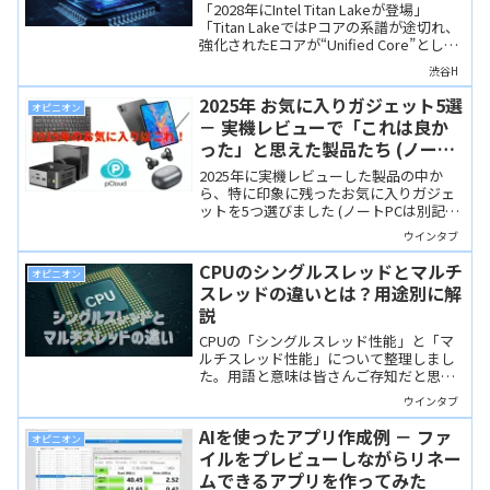
「2028年にIntel Titan Lakeが登場」
「Titan LakeではPコアの系譜が途切れ、
強化されたEコアが“Unified Core”として
Pコア的な役割を担う」という噂がありま
渋谷H
す。Atomから始まったEコアの歴史、
AVX10.2（512bit）対応、Intelの最新特許
2025年 お気に入りガジェット5選
オピニオン
から、Unified Core（統合コア）へと進
－ 実機レビューで「これは良か
化する可能性を技術的観点で考察しま
った」と思えた製品たち (ノート
す。
PC以外編)
2025年に実機レビューした製品の中か
ら、特に印象に残ったお気に入りガジェ
ットを5つ選びました (ノートPCは別記事
にて)。どれも私が気に入っただけでな
ウインタブ
く、読者のみなさんにおすすめしたい製
品ばかりです。
CPUのシングルスレッドとマルチ
オピニオン
スレッドの違いとは？用途別に解
説
CPUの「シングルスレッド性能」と「マ
ルチスレッド性能」について整理しまし
た。用語と意味は皆さんご存知だと思い
ますが、それぞれが「効く」のはどんな
ウインタブ
場面なのか、最新CPUの動向で注意した
い点は何か、ということについても考え
AIを使ったアプリ作成例 － ファ
オピニオン
てみました。
イルをプレビューしながらリネー
ムできるアプリを作ってみた