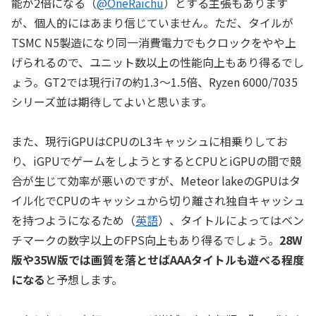
能が2倍になる（
@OneRaichu
）とする主張もあります
が、個人的にはあまり信じていません。ただ、タイルが
TSMC N5製造になり同一消費電力でもクロックをやや上
げられるので、ユニット数以上の性能向上もあり得るでし
ょう。GT2では現行i7の約1.3～1.5倍、Ryzen 6000/7035
シリーズ並は期待してよいと思います。
また、現行iGPUはCPUのL3キャッシュに相乗りしてお
り、iGPUでゲームをしようとするとCPUとiGPUの間で競
合が生じて効率が悪いのですが、Meteor lakeのGPUはタ
イル化でCPUのキャッシュから切り離され独自キャッシュ
を持つようになるため（
英語
）、タイトルによってはベン
チマークの数字以上のFPS向上もあり得るでしょう。
28W
版や35W版では画質を落とせばAAAタイトルも遊べる程度
になる
と予想します。