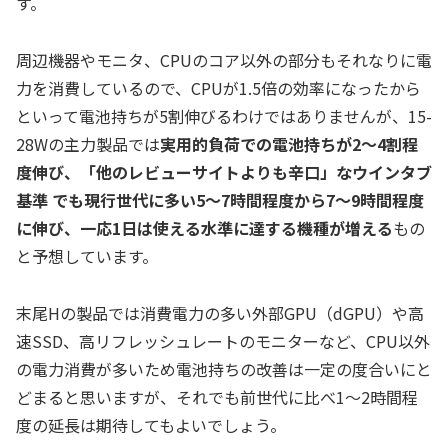
す。
周辺機器やモニタ、CPUのコア以外の部分もそれなりに電
力を消費しているので、CPUが1.5倍の効率になったから
といって電池持ちが5割伸びるわけではありませんが、15-
28Wの主力製品では
実用的負荷での電池持ちが2～4割程
度伸び、「他のレビューサイトよりも辛口」なウインタブ
基準 でも現行世代に多い5～7時間程度から7～9時間程度
に伸び、一応1日は使える水準に達する機種が増える
もの
と予想しています。
末尾Hの製品では消費電力の多い外部GPU（dGPU）や高
速SSD、高リフレッシュレートのモニターなど、CPU以外
の電力消費が多いため電池持ちの改善は一定の度合いにと
どまると思いますが、それでも前世代に比べ1～2時間程
度の延長は期待してもよいでしょう。