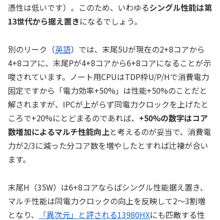
憑性は低いです）。このため、いわゆる
シングル性能は第
13世代から据え置き
になるでしょう。
別のリーク（
英語
）では、末尾5Uが現在の2+8コアから
4+8コアに、末尾Pが4+8コアから6+8コアになることが示
唆されています。ノート用CPUはTDP枠U/P/Hで消費電力
固定ですから「電力効率+50%」は性能+50%のことだと
解されますが、IPCが上がらず同電力クロックを上げたと
ころで+20%にとどまるのであれば、
+50%の数字はコア
数増加によるマルチ性能向上
と考えるのが妥当で、消費電
力が2/3に減った分コア数を増やしたとすれば辻褄が合い
ます。
末尾H（35W）は6+8コアならばシングル性能据え置き、
マルチ性能は同電力クロックの向上を反映して2～3割増
となり、
「異次元」と評される13980HX
にも匹敵する性