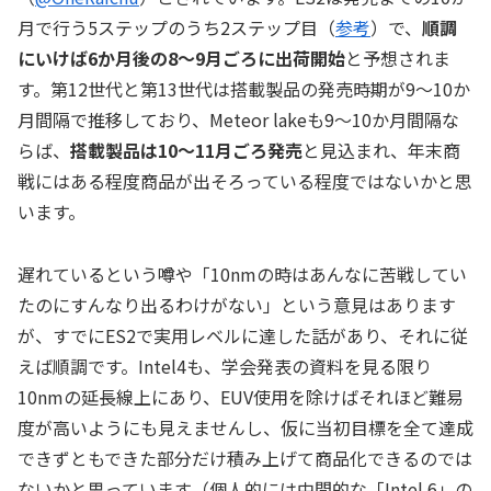
月で行う5ステップのうち2ステップ目（
参考
）で、
順調
にいけば6か月後の8～9月ごろに出荷開始
と予想されま
す。第12世代と第13世代は搭載製品の発売時期が9～10か
月間隔で推移しており、Meteor lakeも9～10か月間隔な
らば、
搭載製品は10～11月ごろ発売
と見込まれ、年末商
戦にはある程度商品が出そろっている程度ではないかと思
います。
遅れているという噂や「10nmの時はあんなに苦戦してい
たのにすんなり出るわけがない」という意見はあります
が、すでにES2で実用レベルに達した話があり、それに従
えば順調です。Intel4も、学会発表の資料を見る限り
10nmの延長線上にあり、EUV使用を除けばそれほど難易
度が高いようにも見えませんし、仮に当初目標を全て達成
できずともできた部分だけ積み上げて商品化できるのでは
ないかと思っています（個人的には中間的な「Intel 6」の