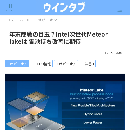
記事内に広告が含まれています。
メニュー
検索
ホーム
オピニオン
年末商戦の目玉？Intel次世代Meteor
lakeは 電池持ち改善に期待
2023.03.08
オピニオン
CPU情報
オピニオン
渋谷H