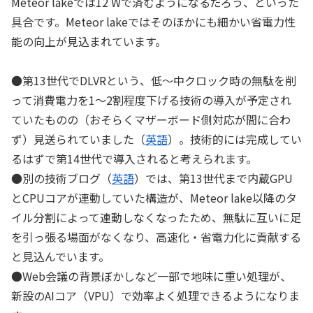
Meteor lakeでは12 Wで済むようになるだろう、といった
具合です。Meteor lakeではそのほかにも細かい省電力性
能の向上が見込まれています。
●第13世代でDLVRという、低～中クロック時の無駄を削
って消費電力を1～2割程度下げる技術の導入が予定され
ていたものの（おそらくマザーボード側対応が間に合わ
ず）見送られていました（
英語
）。技術的には完成してい
るはずで第14世代で導入されると考えられます。
●別の技術ブログ（
英語
）では、第13世代まで内蔵GPU
とCPUコアが連動していた構造が、Meteor lake以降のタ
イル分割によって連動しなくなったため、無駄に互いに足
を引っ張る場面がなくなり、高速化・省電力化に貢献する
と見込んでいます。
●Web会議の背景ぼかしなど一部で地味に重い処理が、
新設のAIコア（VPU）で効率よく処理できるようになりま