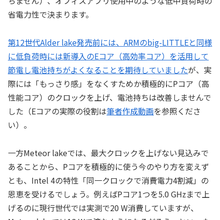
ちません）、オフィスアプリ使用中のような低中負荷時の
省電力性で決まります。
第12世代Alder lake発売前には、ARMのbig-LITTLEと同様
に低負荷時には新導入のEコア（高効率コア）を活用して
節電し電池持ちがよくなることを期待していました
が、実
際には「もっさり感」をなくすためか積極的にPコア（高
性能コア）のクロックを上げ、電池持ちは改善しませんで
した（Eコアの実際の役割は
筆者作成動画
を参照くださ
い）。
一方Meteor lakeでは、最大クロックを上げない見込みで
あることから、Pコアを積極的に使う今のやり方を変えず
とも、Intel 4の特性「同一クロックで消費電力4割減」の
恩恵を受けるでしょう。例えばPコア1つを5.0 GHzまで上
げるのに現行世代では実測で20 W消費していますが、