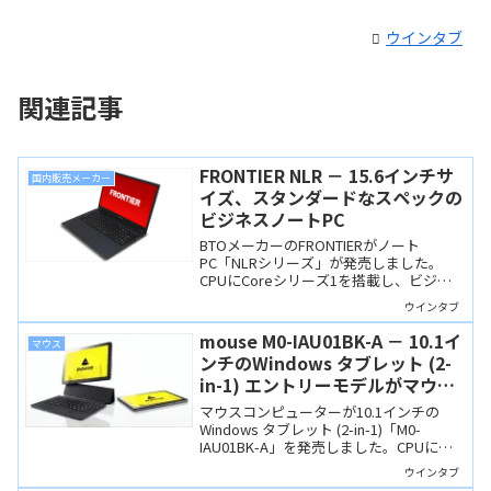
ウインタブ
関連記事
FRONTIER NLR － 15.6インチサ
国内販売メーカー
イズ、スタンダードなスペックの
ビジネスノートPC
BTOメーカーのFRONTIERがノート
PC「NLRシリーズ」が発売しました。
CPUにCoreシリーズ1を搭載し、ビジネ
スや学習用に十分な性能を備えた15.6イ
ウインタブ
ンチノートです。有線LANやmicroSDス
ロット、高い堅牢性を備えています。
mouse M0-IAU01BK-A － 10.1イ
マウス
ンチのWindows タブレット (2-
in-1) エントリーモデルがマウス
から！
マウスコンピューターが10.1インチの
Windows タブレット (2-in-1)「M0-
IAU01BK-A」を発売しました。CPUに
Intel N150を搭載し、ポート構成も充実し
ウインタブ
ているので、以前のエントリーWindows