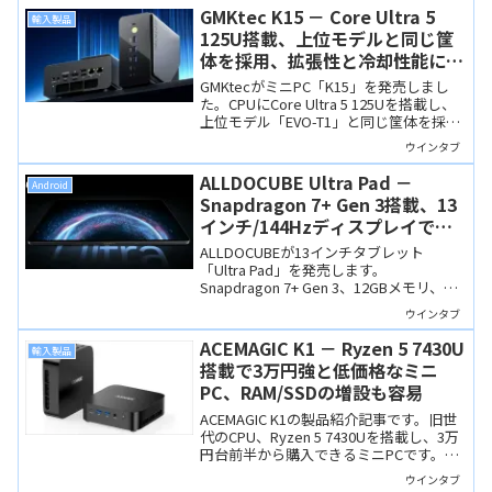
タブよりもはるかに使い勝手がよさそう
GMKtec K15 － Core Ultra 5
輸入製品
です。
125U搭載、上位モデルと同じ筐
体を採用、拡張性と冷却性能に優
れたミニPC
GMKtecがミニPC「K15」を発売しまし
た。CPUにCore Ultra 5 125Uを搭載し、
上位モデル「EVO-T1」と同じ筐体を採用
しているのでポート構成や冷却性能、拡
ウインタブ
張性に優れています。
ALLDOCUBE Ultra Pad －
Android
Snapdragon 7+ Gen 3搭載、13
インチ/144Hzディスプレイで
44,999円！タブレット市場を揺
ALLDOCUBEが13インチタブレット
さぶるか？
「Ultra Pad」を発売します。
Snapdragon 7+ Gen 3、12GBメモリ、
2.8K/144Hzディスプレイ、8スピーカー
ウインタブ
など高いスペックで、発売記念価格は
44,999円と格安。
ACEMAGIC K1 － Ryzen 5 7430U
輸入製品
搭載で3万円強と低価格なミニ
PC、RAM/SSDの増設も容易
ACEMAGIC K1の製品紹介記事です。旧世
代のCPU、Ryzen 5 7430Uを搭載し、3万
円台前半から購入できるミニPCです。性
能も悪くはなく、ビジネス用途であれば
ウインタブ
不満なく使えると思います。