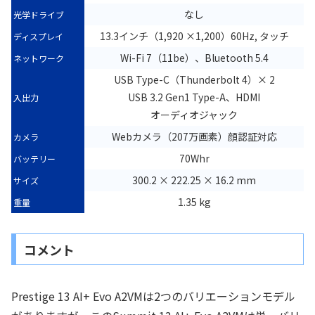
なし
光学ドライブ
13.3インチ（1,920 ×1,200）60Hz, タッチ
ディスプレイ
Wi-Fi 7（11be）、Bluetooth 5.4
ネットワーク
USB Type-C（Thunderbolt 4）× 2
USB 3.2 Gen1 Type-A、HDMI
入出力
オーディオジャック
Webカメラ（207万画素）顔認証対応
カメラ
70Whr
バッテリー
300.2 × 222.25 × 16.2 mm
サイズ
1.35 kg
重量
コメント
Prestige 13 AI+ Evo A2VMは2つのバリエーションモデル