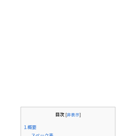
目次
[
非表示
]
1.概要
スペック表