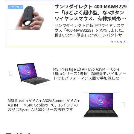
サンワダイレクト 400-MAWB229
アクセサリ
－「ほどよく超小型」な5ボタン
ワイヤレスマウス、有線接続も可
能
サンワダイレクトが超小型ワイヤレスマ
ウス「400-MAWB229」を発売しました。
長さ8.9cm・厚さ1.3cmのコンパクトサイ
ズながら5ボタンを搭載し、USB無線・
ウインタブ
Bluetooth・有線接続に対応し、実用性も
高そうです。
MSI Prestige 13 AI+ Evo A2VM － Core
Ultraシリーズ2搭載、超軽量モバイルノー
トでもパフォーマンス面で手加減しない
MSI
MSI Stealth A16 AI+ A3XV/Summit A16 AI+
A3HM － MSIのCopilot+ PC、16インチの
製品はRyzen AI 300シリーズ搭載です