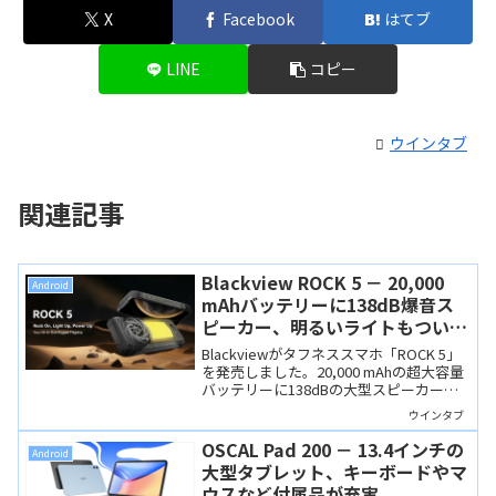
X
Facebook
はてブ
LINE
コピー
ウインタブ
関連記事
Blackview ROCK 5 － 20,000
Android
mAhバッテリーに138dB爆音ス
ピーカー、明るいライトもつい
た、アウトドアで頼りになるタフ
Blackviewがタフネススマホ「ROCK 5」
ネススマホ
を発売しました。20,000 mAhの超大容量
バッテリーに138dBの大型スピーカー、
背面ライトなど、アウトドアシーンでは
ウインタブ
頼りになりそうな製品です。ただ、非常
に分厚くて重いので、街なかでは使いに
OSCAL Pad 200 － 13.4インチの
Android
くいでしょうね。
大型タブレット、キーボードやマ
ウスなど付属品が充実