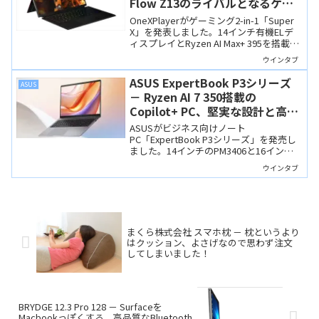
Flow Z13のライバルとなるゲー
ミング2-in-1
OneXPlayerがゲーミング2-in-1「Super
X」を発表しました。14インチ有機ELデ
ィスプレイとRyzen AI Max+ 395を搭載、
ROG Flow Z13のライバルとなる高性能モ
ウインタブ
バイルマシンです。
ASUS ExpertBook P3シリーズ
ASUS
－ Ryzen AI 7 350搭載の
Copilot+ PC、堅実な設計と高コ
スパのビジネスノート
ASUSがビジネス向けノート
PC「ExpertBook P3シリーズ」を発売し
ました。14インチのPM3406と16インチ
のPM3606があり、いずれもRyzen AI 7
ウインタブ
350を搭載するCopilot+ PCです。派手な
ギミックはありませんが、MIL規格準拠の
アルミ筐体と豊富なポートを備え、価格
も手頃です。
まくら株式会社 スマホ枕 － 枕というより
はクッション、よさげなので思わず注文
してしまいました！
BRYDGE 12.3 Pro 128 － Surfaceを
Macbookっぽくする、高品質なBluetooth