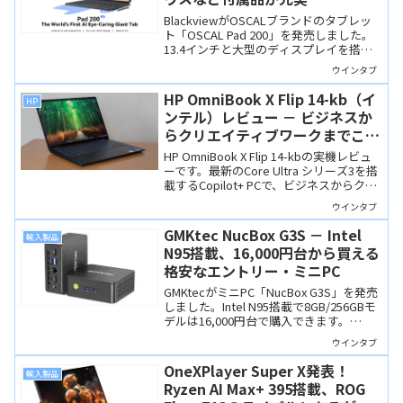
BlackviewがOSCALブランドのタブレッ
ト「OSCAL Pad 200」を発売しました。
13.4インチと大型のディスプレイを搭載
し、キーボードやマウスなど豊富な付属
ウインタブ
品がセットになっているのが魅力です。
HP OmniBook X Flip 14-kb（イ
HP
ンテル）レビュー － ビジネスか
らクリエイティブワークまでこな
せるオールラウンドな2-in-1
HP OmniBook X Flip 14-kbの実機レビュ
Copilot+ PC
ーです。最新のCore Ultra シリーズ3を搭
載するCopilot+ PCで、ビジネスからクリ
エイティブワークまでこなせる高い完成
ウインタブ
度になっています。有機ELの美しい発色
や驚異的なバッテリ持ちも魅力。
GMKtec NucBox G3S － Intel
輸入製品
N95搭載、16,000円台から買える
格安なエントリー・ミニPC
GMKtecがミニPC「NucBox G3S」を発売
しました。Intel N95搭載で8GB/256GBモ
デルは16,000円台で購入できます。
Officeや動画視聴、SNSなどに使うサブ
ウインタブ
PCとしてなら…。
OneXPlayer Super X発表！
輸入製品
Ryzen AI Max+ 395搭載、ROG