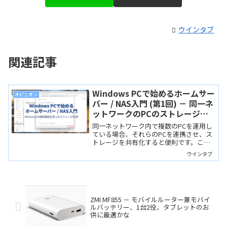
ウインタブ
関連記事
Windows PCで始めるホームサー
オピニオン
バー / NAS入門 (第1回) － 同一ネ
ットワークのPCのストレージを
共有する
同一ネットワーク内で複数のPCを運用し
ている場合、それらのPCを連携させ、ス
トレージを共有化すると便利です。この
連載では自宅でホームサーバーやNASを
ウインタブ
始めるための解説をしていきます。
ZMI MF855 － モバイルルーター兼モバイ
ルバッテリー、1台2役、タブレットのお
供に最適かな