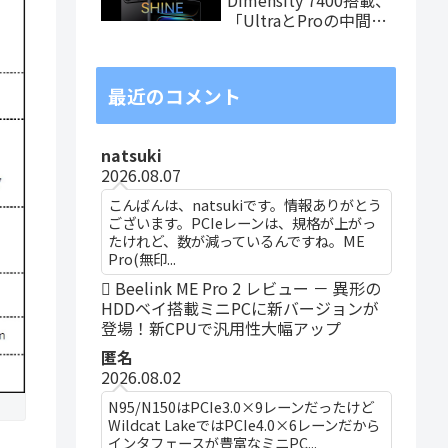
「UltraとProの中間ス
ペック」の8.8インチ
タブレット、発売記念
価格は29,999円！
最近のコメント
natsuki
2026.08.07
こんばんは、natsukiです。情報ありがとう
ございます。PCIeレーンは、規格が上がっ
たけれど、数が減っているんですね。ME
Pro(無印...
Beelink ME Pro 2 レビュー － 異形の
HDDベイ搭載ミニPCに新バージョンが
登場！新CPUで汎用性大幅アップ
匿名
2026.08.02
N95/N150はPCIe3.0×9レーンだったけど
Wildcat LakeではPCIe4.0×6レーンだから
インタフェースが豊富なミニPC...