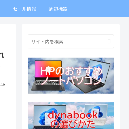
ト
セール情報
周辺機器
れ
実
.19