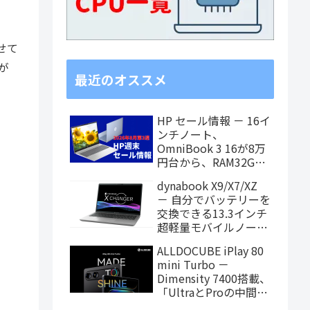
せて
が
最近のオススメ
HP セール情報 － 16イ
ンチノート、
OmniBook 3 16が8万
円台から、RAM32GB
搭載モデルもお買い得
dynabook X9/X7/XZ
価格に！
－ 自分でバッテリーを
交換できる13.3インチ
超軽量モバイルノート
がPanther Lake搭載
ALLDOCUBE iPlay 80
に！
mini Turbo －
Dimensity 7400搭載、
「UltraとProの中間ス
ペック」の8.8インチ