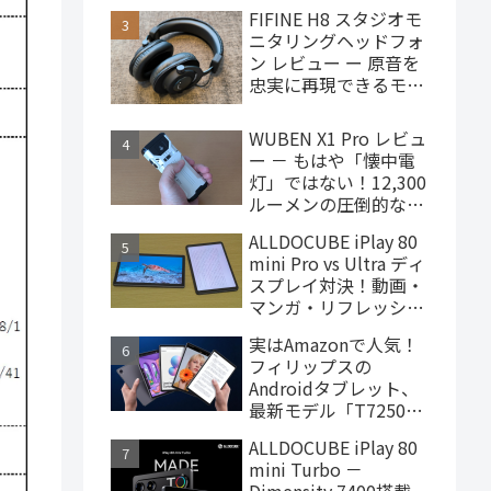
で買えるハイエンドな
FIFINE H8 スタジオモ
ゲーミングタブレット
ニタリングヘッドフォ
ン レビュー ー 原音を
忠実に再現できるモニ
ターヘッドフォン、
4,000円台で購入でき
WUBEN X1 Pro レビュ
ます
ー － もはや「懐中電
灯」ではない！12,300
ルーメンの圧倒的な輝
度を誇るモンスター級
ALLDOCUBE iPlay 80
LEDライト
mini Pro vs Ultra ディ
スプレイ対決！動画・
マンガ・リフレッシュ
レートの使用感比較
実はAmazonで人気！
フィリップスの
Androidタブレット、
最新モデル「T7250」
はこんな製品
ALLDOCUBE iPlay 80
mini Turbo －
Dimensity 7400搭載、