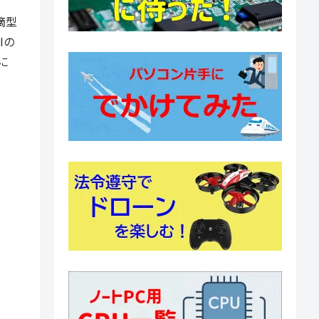
滴型
Iの
に