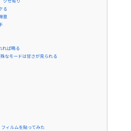
、クセ有り
ケる
得意
手
れれば鳴る
特殊なモードは甘さが見られる
ム」フィルムを貼ってみた