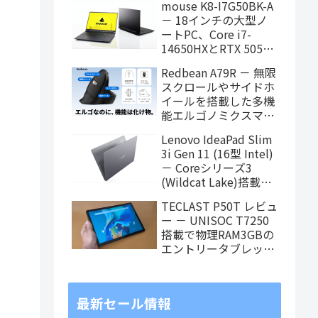
mouse K8-I7G50BK-A
タブレット、発売記念
－ 18インチの大型ノ
価格は29,999円！
ートPC、Core i7-
14650HXとRTX 5050
を搭載し、仕事もクリ
Redbean A79R － 無限
エイティブも快適にこ
スクロールやサイドホ
なせます
イールを搭載した多機
能エルゴノミクスマウ
スがクラウドファンデ
Lenovo IdeaPad Slim
ィング中
3i Gen 11 (16型 Intel)
－ Coreシリーズ3
(Wildcat Lake)搭載の
16インチスタンダード
TECLAST P50T レビュ
ノート
ー － UNISOC T7250
搭載で物理RAM3GBの
エントリータブレッ
ト、価格重視で選ぶな
らアリ
最新セール情報