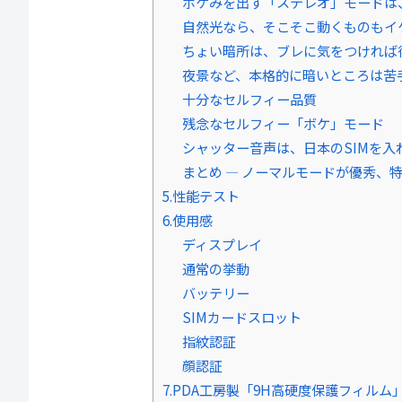
ボケみを出す「ステレオ」モードは
自然光なら、そこそこ動くものもイ
ちょい暗所は、ブレに気をつければ
夜景など、本格的に暗いところは苦
十分なセルフィー品質
残念なセルフィー「ボケ」モード
シャッター音声は、日本のSIMを入
まとめ ― ノーマルモードが優秀、
5.性能テスト
6.使用感
ディスプレイ
通常の挙動
バッテリー
SIMカードスロット
指紋認証
顔認証
7.PDA工房製「9H高硬度保護フィル