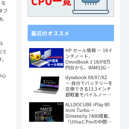
くな
タブ
も
最近のオススメ
ス
HP セール情報 － 16イ
だと
ンチノート、
す。
OmniBook 3 16が8万
円台から、RAM32GB
搭載モデルもお買い得
中心
dynabook X9/X7/XZ
価格に！
－ 自分でバッテリーを
交換できる13.3インチ
超軽量モバイルノート
がPanther Lake搭載
ALLDOCUBE iPlay 80
に！
mini Turbo －
Dimensity 7400搭載、
「UltraとProの中間ス
ペック」の8.8インチ