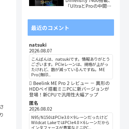
「UltraとProの中間ス
ペック」の8.8インチ
タブレット、発売記念
価格は29,999円！
最近のコメント
natsuki
2026.08.07
こんばんは、natsukiです。情報ありがとう
ございます。PCIeレーンは、規格が上がっ
たけれど、数が減っているんですね。ME
Pro(無印...
Beelink ME Pro 2 レビュー － 異形の
HDDベイ搭載ミニPCに新バージョンが
登場！新CPUで汎用性大幅アップ
匿名
さ
2026.08.02
り
N95/N150はPCIe3.0×9レーンだったけど
Wildcat LakeではPCIe4.0×6レーンだから
インタフェースが豊富なミニPC...