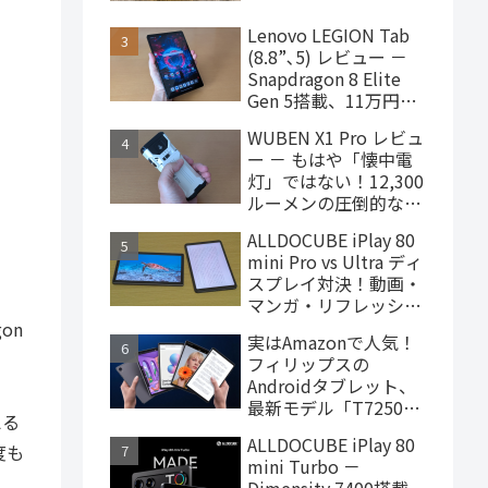
ターヘッドフォン、
4,000円台で購入でき
Lenovo LEGION Tab
ます
(8.8”､5) レビュー －
Snapdragon 8 Elite
Gen 5搭載、11万円台
で買えるハイエンドな
WUBEN X1 Pro レビュ
ゲーミングタブレット
ー － もはや「懐中電
灯」ではない！12,300
ルーメンの圧倒的な輝
度を誇るモンスター級
ALLDOCUBE iPlay 80
LEDライト
mini Pro vs Ultra ディ
スプレイ対決！動画・
マンガ・リフレッシュ
レートの使用感比較
on
実はAmazonで人気！
フィリップスの
Androidタブレット、
最新モデル「T7250」
える
はこんな製品
ALLDOCUBE iPlay 80
度も
mini Turbo －
Dimensity 7400搭載、