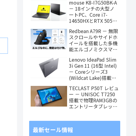
mouse K8-I7G50BK-A
タブレット、発売記念
－ 18インチの大型ノ
価格は29,999円！
ートPC、Core i7-
14650HXとRTX 5050
を搭載し、仕事もクリ
Redbean A79R － 無限
エイティブも快適にこ
スクロールやサイドホ
なせます
イールを搭載した多機
能エルゴノミクスマウ
スがクラウドファンデ
Lenovo IdeaPad Slim
ィング中
3i Gen 11 (16型 Intel)
－ Coreシリーズ3
(Wildcat Lake)搭載の
16インチスタンダード
TECLAST P50T レビュ
ノート
ー － UNISOC T7250
搭載で物理RAM3GBの
エントリータブレッ
ト、価格重視で選ぶな
らアリ
最新セール情報