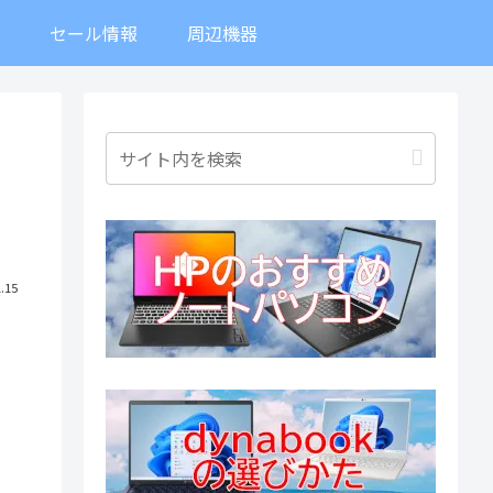
ト
セール情報
周辺機器
」
.15