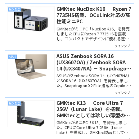
GMKtec NucBox K16 － Ryzen 7
輸入製品
7735HS搭載、OCuLink対応の高
性能ミニPC
GMKtecがミニPC「NucBox K16」を発売
しましたCPUにRyzen 7 7735HSを搭載
し、コンパクトでデザインに優れる筐体
を採用、OCuLinkもついています。
ウインタブ
ASUS Zenbook SORA 16
ASUS
(UX3607OA) / Zenbook SORA
14 (UX3407NA) － Snapdragon
X2 Elite搭載、16インチモデルで
ASUSがZenbook SORA 14（UX3407NA）
も1.2kgの超軽量Copilot+ PC
とSORA 16（UX3607OA）を発表しまし
た。Snapdragon X2 Elite搭載のCopilot+
PCで、NPU性能は最大80TOPSに達しま
ウインタブ
す。SORA 14は990g、SORA 16は1.2kgの
軽量設計。有機ELディスプレイやセラル
GMKtec K13 － Core Ultra 7
輸入製品
ミナム筐体を採用し、3月下旬発売予定で
256V（Lunar Lake）を搭載、
す。
GMKtecとしては珍しい薄型のミ
ニPC
GMKtecがミニPC「K13」を発売しまし
た。CPUにCore Ultra 7 256V（Lunar
Lake）を搭載し、GMKtec製品としては
珍しく薄型の新筐体を採用しています。