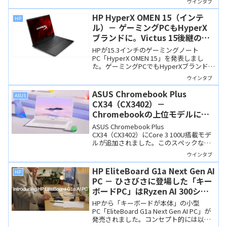
ウインタブ
USB4×2やHDMIを備え、最大3画面出力
に対応します。
HP HyperX OMEN 15（インテ
HP
ル）－ ゲーミングPCもHyperX
ブランドに。Victus 15後継の
15.3インチゲーミングノート
HPが15.3インチのゲーミングノート
PC「HyperX OMEN 15」を発表しまし
た。ゲーミングPCでもHyperXブランドが
使われるようになり、ちょっと新鮮味が
ウインタブ
あります。既存の「Victus 15」の後継機
という位置づけです。
ASUS Chromebook Plus
ASUS
CX34（CX3402）－
Chromebookの上位モデルに
Core 3 100U搭載のニューモデル
ASUS Chromebook Plus
が登場
CX34（CX3402）にCore 3 100U搭載モデ
ルが追加されました。このスペックなら
LinuxアプリやGoogle Playの高負荷アプ
ウインタブ
リも快適に動作しそうです。
HP EliteBoard G1a Next Gen AI
HP
PC － ひさびさに登場した「キー
ボードPC」はRyzen AI 300シリ
ーズ搭載のCopilot+ PC、メンテ
HPから「キーボードが本体」の小型
ナンス性も高いです
PC「EliteBoard G1a Next Gen AI PC」が
発売されました。コンセプト的には以前