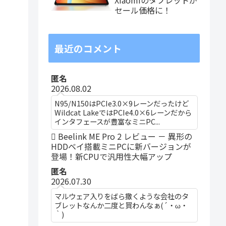
セール価格に！
最近のコメント
匿名
2026.08.02
N95/N150はPCIe3.0×9レーンだったけど
Wildcat LakeではPCIe4.0×6レーンだから
インタフェースが豊富なミニPC...
Beelink ME Pro 2 レビュー － 異形の
HDDベイ搭載ミニPCに新バージョンが
登場！新CPUで汎用性大幅アップ
匿名
2026.07.30
マルウェア入りをばら撒くような会社のタ
ブレットなんか二度と買わんなぁ(´・ω・
｀)