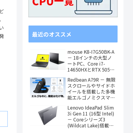
ど
。
い
最近のオススメ
発
mouse K8-I7G50BK-A
－ 18インチの大型ノ
ートPC、Core i7-
14650HXとRTX 5050
を搭載し、仕事もクリ
Redbean A79R － 無限
エイティブも快適にこ
スクロールやサイドホ
なせます
イールを搭載した多機
能エルゴノミクスマウ
スがクラウドファンデ
Lenovo IdeaPad Slim
ィング中
3i Gen 11 (16型 Intel)
－ Coreシリーズ3
(Wildcat Lake)搭載の
16インチスタンダード