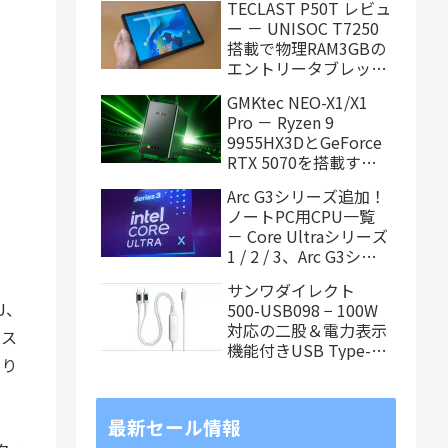
TECLAST P50T レビュ
ノート
ー － UNISOC T7250
搭載で物理RAM3GBの
エントリータブレッ
ト、価格重視で選ぶな
GMKtec NEO-X1/X1
らアリ
Pro － Ryzen 9
9955HX3DとGeForce
RTX 5070を搭載する
「MoDT (Mobile on
Arc G3シリーズ追加！
Desktop)」PCが近日
ノートPC用CPU一覧
発売
－ Core Ultraシリーズ
1 / 2 / 3、Arc G3シリ
ーズ（8月3日更新）
サンワダイレクト
U、
500-USB098 − 100W
対応の二股＆電力表示
、ス
機能付きUSB Type-C
なり
ケーブル
最新セール情報