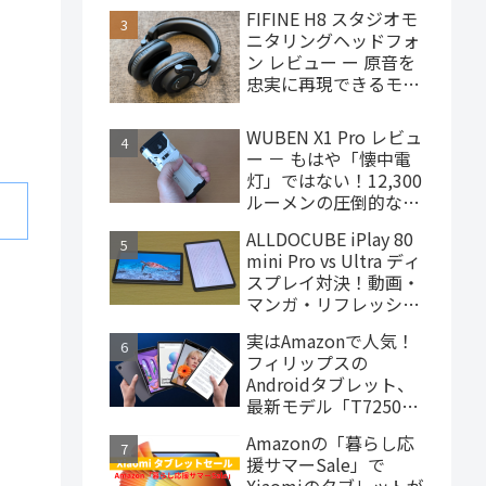
で買えるハイエンドな
FIFINE H8 スタジオモ
ゲーミングタブレット
ニタリングヘッドフォ
ン レビュー ー 原音を
忠実に再現できるモニ
ターヘッドフォン、
4,000円台で購入でき
WUBEN X1 Pro レビュ
ます
ー － もはや「懐中電
灯」ではない！12,300
ルーメンの圧倒的な輝
度を誇るモンスター級
ALLDOCUBE iPlay 80
LEDライト
mini Pro vs Ultra ディ
スプレイ対決！動画・
マンガ・リフレッシュ
レートの使用感比較
実はAmazonで人気！
フィリップスの
Androidタブレット、
最新モデル「T7250」
はこんな製品
Amazonの「暮らし応
援サマーSale」で
Xiaomiのタブレットが