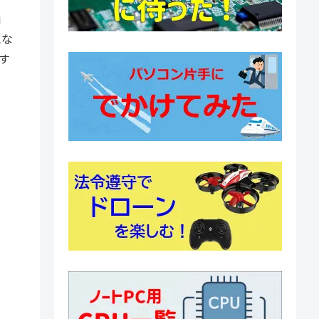
e」
にな
です