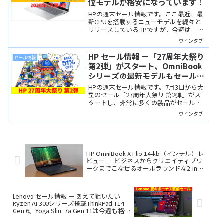
位モデルが格安になっています！
HPの週末セール情報です。ここ最近、最
新CPUを搭載するニューモデルを続々と
リリースしているHPですが、今週は「既
存の上位モデル」が非常にお買い得で
ウインタブ
す。RAM32GB/SSD1TBのモデルも安い！
HP セール情報 －「27周年大祭り
セール情報
第2弾」がスタート、OmniBook
シリーズの最新モデルもセール価
格に！
HPの週末セール情報です。7月3日から大
型のセール「27周年大祭り 第2弾」がス
タートし、非常に多くの製品がセール対
象になっています。OmniBookシリーズ
ウインタブ
の最新モデルもお買い得に！
HP OmniBook X Flip 14-kb（インテル）レ
ビュー － ビジネスからクリエイティブワ
ークまでこなせるオールラウンドな2-in-1
Copilot+ PC
Lenovo セール情報 － あえて狙いたい
Ryzen AI 300シリーズ搭載ThinkPad T14
Gen 6。Yoga Slim 7a Gen 11は今週も格