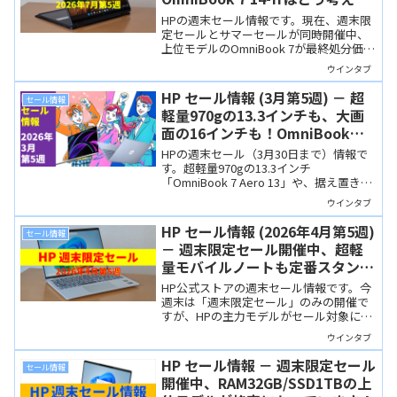
も激安！
HPの週末セール情報です。現在、週末限
定セールとサマーセールが同時開催中、
上位モデルのOmniBook 7が最終処分価格
になっています。このほか、OmniBook 3
ウインタブ
シリーズの価格が下がり、購入しやすく
なりました。
HP セール情報 (3月第5週) － 超
セール情報
軽量970gの13.3インチも、大画
面の16インチも！OmniBookシ
リーズはRAM32GB/SSD 1TBモデ
HPの週末セール（3月30日まで）情報で
ルを選べます
す。超軽量970gの13.3インチ
「OmniBook 7 Aero 13」や、据え置きに
最適な16インチ「OmniBook 5 16」が週
ウインタブ
末限定セールで安くなっています。パー
ツ価格が高騰する中、将来性のある
HP セール情報 (2026年4月第5週)
セール情報
RAM32GB/SSD 1TBモデルも選択可能。
－ 週末限定セール開催中、超軽
量モバイルノートも定番スタンダ
ードノートも大きな割引に！
HP公式ストアの週末セール情報です。今
週末は「週末限定セール」のみの開催で
すが、HPの主力モデルがセール対象にな
っています。また、リモートワークにピ
ウインタブ
ッタリのオールインワンPCもお買い得で
すよ！
HP セール情報 － 週末限定セール
セール情報
開催中、RAM32GB/SSD1TBの上