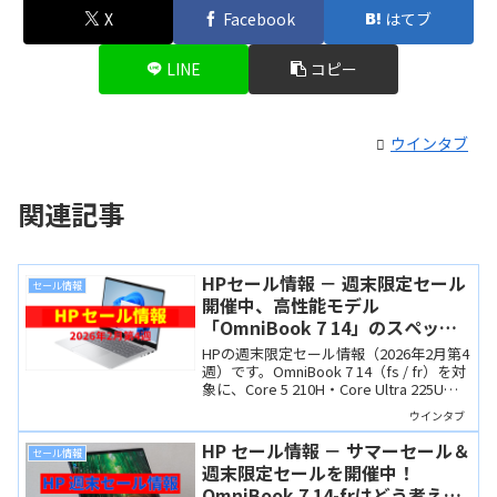
X
Facebook
はてブ
LINE
コピー
ウインタブ
関連記事
HPセール情報 － 週末限定セール
セール情報
開催中、高性能モデル
「OmniBook 7 14」のスペック
を解説します
HPの週末限定セール情報（2026年2月第4
週）です。OmniBook 7 14（fs / fr）を対
象に、Core 5 210H・Core Ultra 225U・
225H・255Hの性能差、ディスプレイの違
ウインタブ
い、価格差を整理しました。
HP セール情報 － サマーセール＆
セール情報
週末限定セールを開催中！
OmniBook 7 14-frはどう考えて