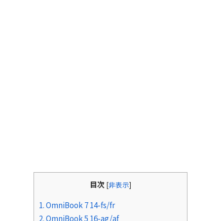
目次
[
非表示
]
1. OmniBook 7 14-fs/fr
2. OmniBook 5 16-ag/af