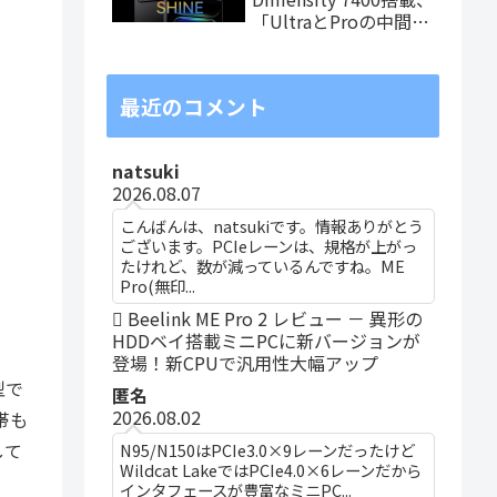
「UltraとProの中間ス
ペック」の8.8インチ
タブレット、発売記念
価格は29,999円！
最近のコメント
natsuki
2026.08.07
こんばんは、natsukiです。情報ありがとう
ございます。PCIeレーンは、規格が上がっ
たけれど、数が減っているんですね。ME
Pro(無印...
Beelink ME Pro 2 レビュー － 異形の
HDDベイ搭載ミニPCに新バージョンが
登場！新CPUで汎用性大幅アップ
型で
匿名
2026.08.02
帯も
して
N95/N150はPCIe3.0×9レーンだったけど
Wildcat LakeではPCIe4.0×6レーンだから
インタフェースが豊富なミニPC...