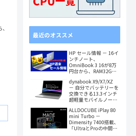
ら、
最近のオススメ
HP セール情報 － 16イ
ンチノート、
OmniBook 3 16が8万
円台から、RAM32GB
搭載モデルもお買い得
dynabook X9/X7/XZ
価格に！
－ 自分でバッテリーを
交換できる13.3インチ
超軽量モバイルノート
がPanther Lake搭載
ALLDOCUBE iPlay 80
に！
mini Turbo －
Dimensity 7400搭載、
「UltraとProの中間ス
ペック」の8.8インチ