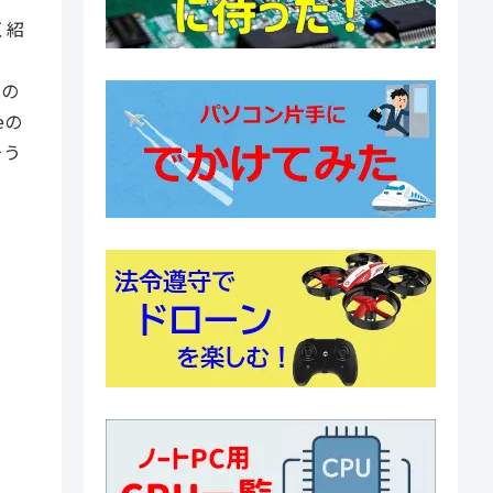
く紹
もの
eの
そう