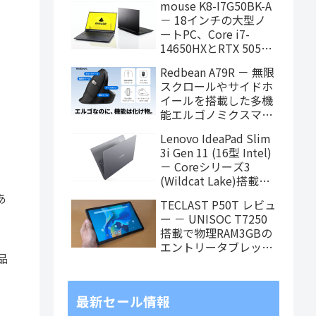
mouse K8-I7G50BK-A
タブレット、発売記念
－ 18インチの大型ノ
価格は29,999円！
ートPC、Core i7-
14650HXとRTX 5050
を搭載し、仕事もクリ
Redbean A79R － 無限
エイティブも快適にこ
スクロールやサイドホ
なせます
イールを搭載した多機
能エルゴノミクスマウ
スがクラウドファンデ
Lenovo IdeaPad Slim
ィング中
3i Gen 11 (16型 Intel)
－ Coreシリーズ3
(Wildcat Lake)搭載の
16インチスタンダード
あ
TECLAST P50T レビュ
ノート
ー － UNISOC T7250
搭載で物理RAM3GBの
エントリータブレッ
品
ト、価格重視で選ぶな
らアリ
最新セール情報