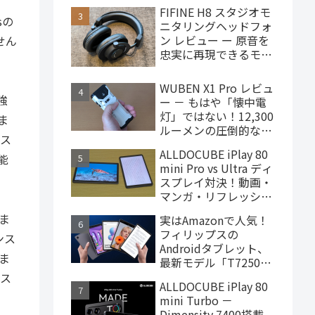
で買えるハイエンドな
FIFINE H8 スタジオモ
ゲーミングタブレット
sの
ニタリングヘッドフォ
ン レビュー ー 原音を
せん
忠実に再現できるモニ
ターヘッドフォン、
4,000円台で購入でき
WUBEN X1 Pro レビュ
ます
強
ー － もはや「懐中電
灯」ではない！12,300
ま
ルーメンの圧倒的な輝
のス
度を誇るモンスター級
ALLDOCUBE iPlay 80
LEDライト
能
mini Pro vs Ultra ディ
スプレイ対決！動画・
マンガ・リフレッシュ
レートの使用感比較
ま
実はAmazonで人気！
フィリップスの
ンス
Androidタブレット、
ま
最新モデル「T7250」
はこんな製品
のス
ALLDOCUBE iPlay 80
mini Turbo －
Dimensity 7400搭載、