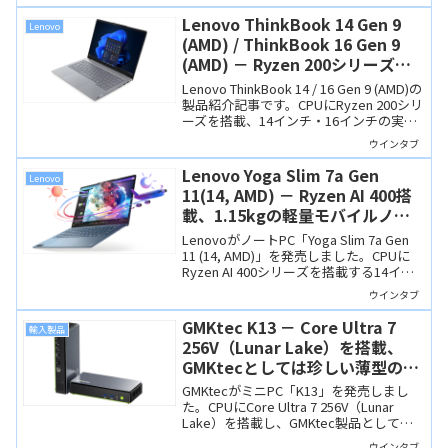
体など、性能だけでなくデザインや質感
も素晴らしいプレミアムPCです。
Lenovo ThinkBook 14 Gen 9
Lenovo
(AMD) / ThinkBook 16 Gen 9
(AMD) － Ryzen 200シリーズ搭
載、実用重視のビジネスノート
Lenovo ThinkBook 14 / 16 Gen 9 (AMD)の
製品紹介記事です。CPUにRyzen 200シリ
ーズを搭載、14インチ・16インチの実用
重視ノートPCですね。仕事用・学習用に
ウインタブ
適した製品です。
Lenovo Yoga Slim 7a Gen
Lenovo
11(14, AMD) － Ryzen AI 400搭
載、1.15kgの軽量モバイルノー
ト
LenovoがノートPC「Yoga Slim 7a Gen
11 (14, AMD)」を発売しました。CPUに
Ryzen AI 400シリーズを搭載する14イン
チモバイルノートです。1.15kgの軽量筐
ウインタブ
体にOLEDディスプレイを採用し、価格は
18万円台から。
GMKtec K13 － Core Ultra 7
輸入製品
256V（Lunar Lake）を搭載、
GMKtecとしては珍しい薄型のミ
ニPC
GMKtecがミニPC「K13」を発売しまし
た。CPUにCore Ultra 7 256V（Lunar
Lake）を搭載し、GMKtec製品としては
珍しく薄型の新筐体を採用しています。
ウインタブ