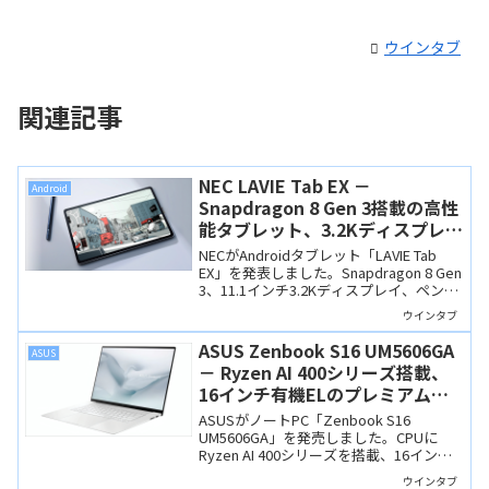
ウインタブ
関連記事
NEC LAVIE Tab EX －
Android
Snapdragon 8 Gen 3搭載の高性
能タブレット、3.2Kディスプレイ
に高品質なペンも付属
NECがAndroidタブレット「LAVIE Tab
EX」を発表しました。Snapdragon 8 Gen
3、11.1インチ3.2Kディスプレイ、ペン・
ケース付属で、NEC Directでは8万円台か
ウインタブ
ら購入できます。NEC製としてはリーズ
ナブルな価格だと思います。
ASUS Zenbook S16 UM5606GA
ASUS
－ Ryzen AI 400シリーズ搭載、
16インチ有機ELのプレミアムノ
ート
ASUSがノートPC「Zenbook S16
UM5606GA」を発売しました。CPUに
Ryzen AI 400シリーズを搭載、16インチ
の有機ELディスプレイやセラルミナム筐
ウインタブ