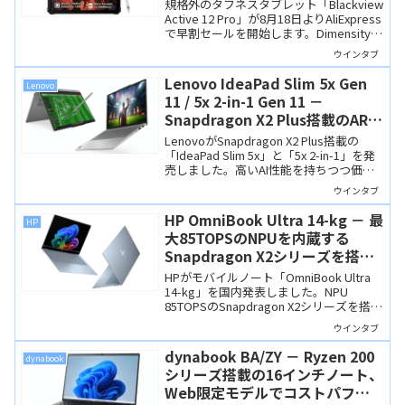
フネスタブレットが早割セール
規格外のタフネスタブレット「Blackview
Active 12 Pro」が8月18日よりAliExpress
で早割セールを開始します。Dimensity
7300搭載、11インチ90Hzディスプレイ、
ウインタブ
30,000mAhバッテリー、プロジェクター
機能まで備えた製品ですが、サイズも巨
Lenovo IdeaPad Slim 5x Gen
Lenovo
大なので「ニーズが合えば」という感じ
11 / 5x 2-in-1 Gen 11 －
ですね。
Snapdragon X2 Plus搭載のARM
版Windowsモバイルノート＆2-
LenovoがSnapdragon X2 Plus搭載の
in-1
「IdeaPad Slim 5x」と「5x 2-in-1」を発
売しました。高いAI性能を持ちつつ価格
は控えめ、魅力的なARM版Windowsノー
ウインタブ
ト＆2-in-1です。
HP OmniBook Ultra 14-kg － 最
HP
大85TOPSのNPUを内蔵する
Snapdragon X2シリーズを搭
載、最薄部7.3 mmと超スリムな
HPがモバイルノート「OmniBook Ultra
ハイエンドモバイルノート
14-kg」を国内発表しました。NPU
85TOPSのSnapdragon X2シリーズを搭載
するハイエンドモバイルノートで、最薄
ウインタブ
部7.3mmと「超薄型」なのも特徴です。
dynabook BA/ZY － Ryzen 200
dynabook
シリーズ搭載の16インチノート、
Web限定モデルでコストパフォ