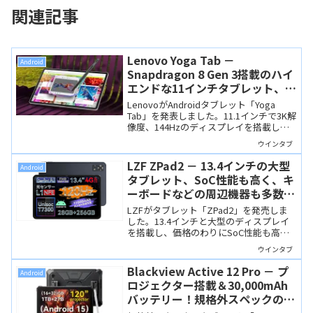
関連記事
Lenovo Yoga Tab －
Android
Snapdragon 8 Gen 3搭載のハイ
エンドな11インチタブレット、AI
機能も充実
LenovoがAndroidタブレット「Yoga
Tab」を発表しました。11.1インチで3K解
像度、144Hzのディスプレイを搭載し、
SoCはSnapdragon 8 Gen 3とハイエンド
ウインタブ
なスペックです。高品質なペン入力にも
対応するので、クリエイターにも向きま
LZF ZPad2 － 13.4インチの大型
Android
す。
タブレット、SoC性能も高く、キ
ーボードなどの周辺機器も多数セ
ットされています
LZFがタブレット「ZPad2」を発売しま
した。13.4インチと大型のディスプレイ
を搭載し、価格のわりにSoC性能も高め
です。さらにキーボードやマウス、専用
ウインタブ
ケースなど多数の周辺機器がセットされ
ています。
Blackview Active 12 Pro － プ
Android
ロジェクター搭載＆30,000mAh
バッテリー！規格外スペックのタ