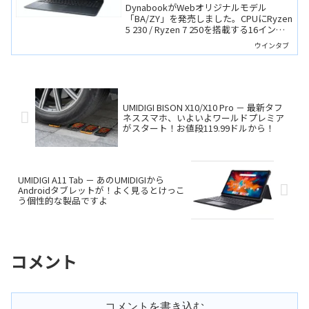
ーマンスも素晴らしい！
DynabookがWebオリジナルモデル
「BA/ZY」を発売しました。CPUにRyzen
5 230 / Ryzen 7 250を搭載する16インチ
ノートで、Thunderbolt 4や豊富なポート
ウインタブ
を備えています。価格も国内大手メーカ
ー製品とは思えないくらいにお買い得で
す。
UMIDIGI BISON X10/X10 Pro － 最新タフ
ネススマホ、いよいよワールドプレミア
がスタート！お値段119.99ドルから！
UMIDIGI A11 Tab － あのUMIDIGIから
Androidタブレットが！よく見るとけっこ
う個性的な製品ですよ
コメント
コメントを書き込む