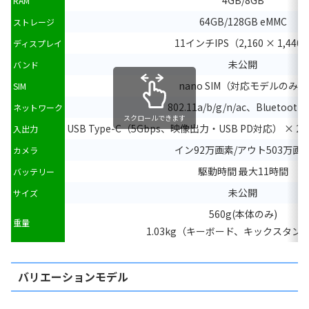
RAM
64GB/128GB eMMC
ストレージ
11インチIPS（2,160 × 1,440
ディスプレイ
未公開
バンド
nano SIM（対応モデルのみ）
SIM
802.11a/b/g/n/ac、Bluetooth 5
ネットワーク
スクロールできます
USB Type-C（5Gbps、映像出力・USB PD対応） × 
入出力
イン92万画素/アウト503万画
カメラ
駆動時間 最大11時間
バッテリー
未公開
サイズ
560g(本体のみ)
重量
1.03kg（キーボード、キックスタン
バリエーションモデル