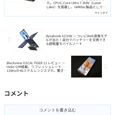
た。CPUにCore Ultra 7 256V（Lunar
Lake）を搭載し、GMKtec製品としては
珍しく薄型の新筐体を採用しています。
ウインタブ
USB4×2やHDMIを備え、最大3画面出力
に対応します。
dynabook XZ/HW － ついにWeb直販モデ
ルが出た！自分でバッテリーを交換でき
る超軽量モバイルノート
Blackview OSCAL TIGER 12 レビュー －
Helio G99搭載、リフレッシュレート
120Hzの4Gミドルレンジスマホ。驚きの
初売りセール価格…マジっすか？
コメント
コメントを書き込む