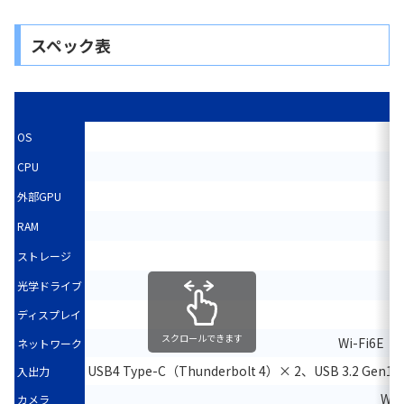
スペック表
d
OS
CPU
外部GPU
RAM
ストレージ
光学ドライブ
ディスプレイ
スクロールできます
Wi-Fi6E（8
ネットワーク
USB4 Type-C（Thunderbolt 4）× 2、USB 3.2
入出力
We
カメラ