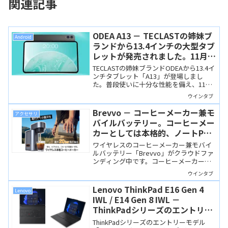
関連記事
ODEA A13 － TECLASTの姉妹ブ
Android
ランドから13.4インチの大型タブ
レットが発売されました。11月
28日まで30%OFFで20,900円
TECLASTの姉妹ブランドODEAから13.4イ
ンチタブレット「A13」が登場しまし
た。普段使いに十分な性能を備え、11月
28日まで使える30%OFFのクーポンがあ
ウインタブ
り、20,900円で購入できます。
Brevvo － コーヒーメーカー兼モ
アクセサリ
バイルバッテリー。コーヒーメー
カーとしては本格的、ノートPC
の充電も可能
ワイヤレスのコーヒーメーカー兼モバイ
ルバッテリー「Brevvo」がクラウドファ
ンディング中です。コーヒーメーカーと
しては本格的で、モバイルバッテリーと
ウインタブ
してはノートPCの充電も可能。ツッコミ
どころはありますけど、皆さんこういう
Lenovo ThinkPad E16 Gen 4
Lenovo
の好きですよね？
IWL / E14 Gen 8 IWL －
ThinkPadシリーズのエントリー
モデルにWildcat Lakeが搭載さ
ThinkPadシリーズのエントリーモデル