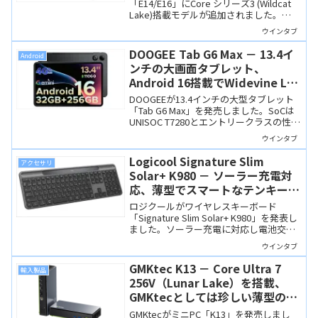
れました
「E14/E16」にCore シリーズ3 (Wildcat
Lake)搭載モデルが追加されました。
Wildcat LakeはIntel CPUでは下位に位置
ウインタブ
付けられますが、性能と省電力性は高
く、ビジネス用として適しています。ま
DOOGEE Tab G6 Max － 13.4イ
Android
た、RAM8GBもラインナップされてお
ンチの大画面タブレット、
り、比較的手頃な価格で購入できます。
Android 16搭載でWidevine L1
対応、セットモデルもあり！
DOOGEEが13.4インチの大型タブレット
「Tab G6 Max」を発売しました。SoCは
UNISOC T7280とエントリークラスの性能
ですが、Widevine L1なので、大きな画面
ウインタブ
で動画サブスクを楽しめます。キーボー
ドやマウスなどが付属するセットモデル
Logicool Signature Slim
アクセサリ
もあります。
Solar+ K980 － ソーラー充電対
応、薄型でスマートなテンキー付
きワイヤレスキーボード
ロジクールがワイヤレスキーボード
「Signature Slim Solar+ K980」を発表し
ました。ソーラー充電に対応し電池交換
が不要なテンキー付きキーボードで、200
ウインタブ
ルクス以上の室内光で充電でき、満充電
なら暗闇でも最大4か月使用可能です。
GMKtec K13 － Core Ultra 7
輸入製品
256V（Lunar Lake）を搭載、
GMKtecとしては珍しい薄型のミ
ニPC
GMKtecがミニPC「K13」を発売しまし