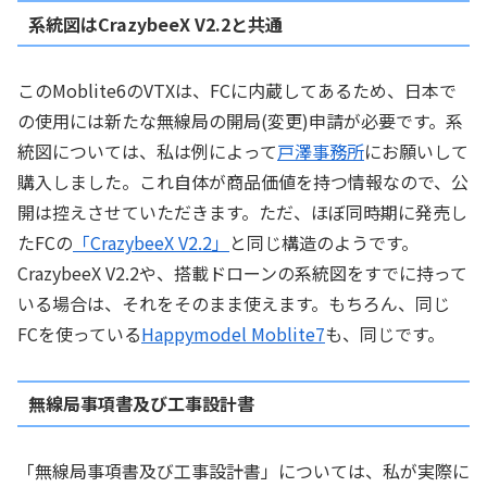
系統図はCrazybeeX V2.2と共通
このMoblite6のVTXは、FCに内蔵してあるため、日本で
の使用には新たな無線局の開局(変更)申請が必要です。系
統図については、私は例によって
戸澤事務所
にお願いして
購入しました。これ自体が商品価値を持つ情報なので、公
開は控えさせていただきます。ただ、ほぼ同時期に発売し
たFCの
「CrazybeeX V2.2」
と同じ構造のようです。
CrazybeeX V2.2や、搭載ドローンの系統図をすでに持って
いる場合は、それをそのまま使えます。もちろん、同じ
FCを使っている
Happymodel Moblite7
も、同じです。
無線局事項書及び工事設計書
「無線局事項書及び工事設計書」については、私が実際に