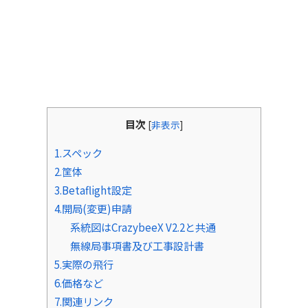
目次
[
非表示
]
1.スペック
2.筐体
3.Betaflight設定
4.開局(変更)申請
系統図はCrazybeeX V2.2と共通
無線局事項書及び工事設計書
5.実際の飛行
6.価格など
7.関連リンク