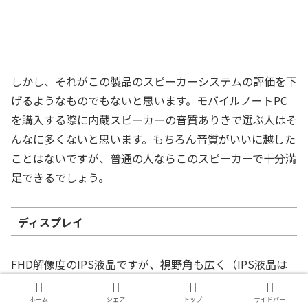
しかし、それがこの製品のスピーカーシステムの評価を下
げるようなものでもないと思います。モバイルノートPC
を購入する際に内蔵スピーカーの音質ありきで選ぶ人はそ
んなに多くないと思います。もちろん音質がいいに越した
ことはないですが、普通の人ならこのスピーカーで十分満
足できるでしょう。
ディスプレイ
FHD解像度のIPS液晶ですが、視野角も広く（IPS液晶は
みなそうです）発色も良好です。私はいつもレビューの
際、「花」の画像を使って他製品との比較などを行うので
ホーム
シェア
トップ
サイドバー