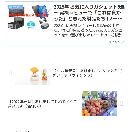
2025年 お気に入りガジェット5選
オピニオン
－ 実機レビューで「これは良か
った」と思えた製品たち (ノート
PC以外編)
2025年に実機レビューした製品の中か
ら、特に印象に残ったお気に入りガジェ
ットを5つ選びました (ノートPCは別記事
にて)。どれも私が気に入っただけでな
ウインタブ
く、読者のみなさんにおすすめしたい製
品ばかりです。
【2022年元旦】あけましておめでとうご
ざいます（ウインタブ）
【2022年元旦】あけましておめでとうご
ざいます（natsuki）