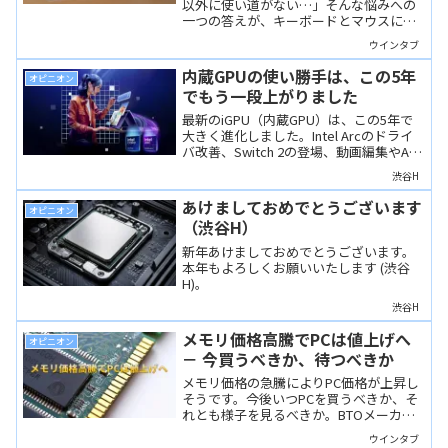
以外に使い道がない…」そんな悩みへの
一つの答えが、キーボードとマウスによ
る「PC代替」です。低価格な中華タブレ
ウインタブ
ットでWordPressの執筆は可能なのか？
実際にウインタブの記事をAndroidタブレ
内蔵GPUの使い勝手は、この5年
オピニオン
ットだけで完結してみましたので、その
でもう一段上がりました
感想をお届けします。
最新のiGPU（内蔵GPU）は、この5年で
大きく進化しました。Intel Arcのドライ
バ改善、Switch 2の登場、動画編集やAI
処理への対応など、dGPUなしでも快適に
渋谷H
使える場面が確実に増えています。その
理由を4つの視点から解説します。
あけましておめでとうございます
オピニオン
（渋谷H）
新年あけましておめでとうございます。
本年もよろしくお願いいたします (渋谷
H)。
渋谷H
メモリ価格高騰でPCは値上げへ
オピニオン
－ 今買うべきか、待つべきか
メモリ価格の急騰によりPC価格が上昇し
そうです。今後いつPCを買うべきか、そ
れとも様子を見るべきか。BTOメーカー
と完成品メーカーの違いも踏まえて意見
ウインタブ
を述べます。