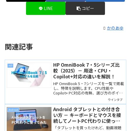
LINE
コピー
かのあゆ
関連記事
HP OmniBook 7・5シリーズ比
HP
較（2025）－ 用途・CPU・
Copilot+対応の違いを解説！
HP OmniBook 5・7シリーズを一覧で掲載
し、特徴を説明します。CPU性能や
Copilot+ PC対応の有無、選び方のポイン
トを解説。
ウインタブ
Android タブレットとの付き合
Android
い方 － キーボードとマウスを接
続してノートPC代わりに使って
みた
「タブレットを買ったけれど、動画視聴