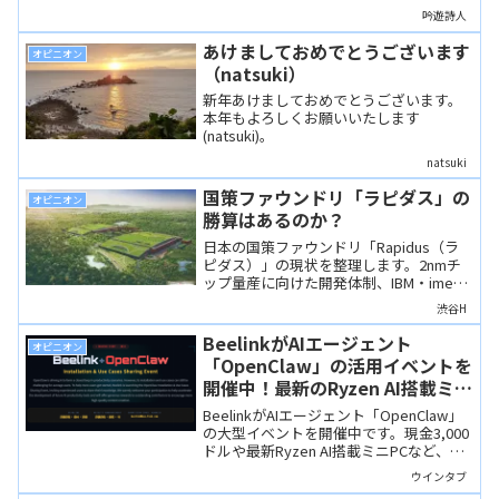
吟遊詩人
あけましておめでとうございます
オピニオン
（natsuki）
新年あけましておめでとうございます。
本年もよろしくお願いいたします
(natsuki)。
natsuki
国策ファウンドリ「ラピダス」の
オピニオン
勝算はあるのか？
日本の国策ファウンドリ「Rapidus（ラ
ピダス）」の現状を整理します。2nmチ
ップ量産に向けた開発体制、IBM・imec
との連携、政府支援や出資企業の狙いを
渋谷H
解説し、執筆者である渋谷Hさんの見解
も入れています。
BeelinkがAIエージェント
オピニオン
「OpenClaw」の活用イベントを
開催中！最新のRyzen AI搭載ミニ
PCや、なんと賞金3,000ドルを手
BeelinkがAIエージェント「OpenClaw」
にするチャンスも？
の大型イベントを開催中です。現金3,000
ドルや最新Ryzen AI搭載ミニPCなど、賞
品がとにかく豪華。導入の難易度は高い
ウインタブ
ですが、腕に覚えのある人には大チャン