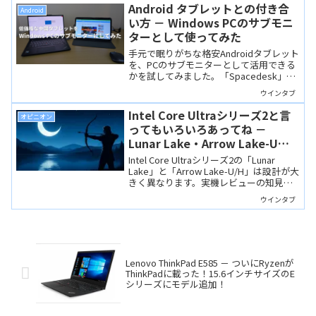
スかと。4月20日締め切り！
Android タブレットとの付き合
Android
い方 － Windows PCのサブモニ
ターとして使ってみた
手元で眠りがちな格安Androidタブレット
を、PCのサブモニターとして活用できる
かを試してみました。「Spacedesk」や
「nExt Camera」などのアプリを使い、
ウインタブ
有線2パターン・無線1パターンの計3方式
を実際にテストしています。
Intel Core Ultraシリーズ2と言
オピニオン
ってもいろいろあってね －
Lunar Lake・Arrow Lake-U・H
の違いを「実機視点」で整理
Intel Core Ultraシリーズ2の「Lunar
Lake」と「Arrow Lake-U/H」は設計が大
きく異なります。実機レビューの知見を
もとに、その違いと選び方を整理してみ
ウインタブ
ました。
Lenovo ThinkPad E585 － ついにRyzenが
ThinkPadに載った！15.6インチサイズのE
シリーズにモデル追加！