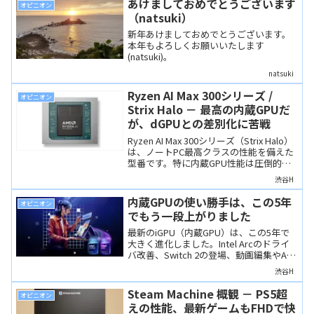
あけましておめでとうございます
オピニオン
度」のWebカメラであれば、なんでも使
（natsuki）
えます。
新年あけましておめでとうございます。
本年もよろしくお願いいたします
(natsuki)。
natsuki
Ryzen AI Max 300シリーズ /
オピニオン
Strix Halo － 最高の内蔵GPUだ
が、dGPUとの差別化に苦戦
Ryzen AI Max 300シリーズ（Strix Halo）
は、ノートPC最高クラスの性能を備えた
型番です。特に内蔵GPU性能は圧倒的。
しかし、電力効率やAI性能では課題も残
渋谷H
り、「これが決定打」とまでは言い切れ
ない印象もあります。
内蔵GPUの使い勝手は、この5年
オピニオン
でもう一段上がりました
最新のiGPU（内蔵GPU）は、この5年で
大きく進化しました。Intel Arcのドライ
バ改善、Switch 2の登場、動画編集やAI
処理への対応など、dGPUなしでも快適に
渋谷H
使える場面が確実に増えています。その
理由を4つの視点から解説します。
Steam Machine 概観 － PS5超
オピニオン
えの性能、最新ゲームもFHDで快