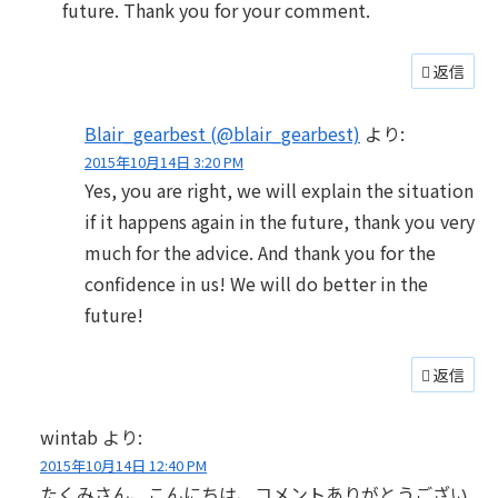
future. Thank you for your comment.
返信
Blair_gearbest (@blair_gearbest)
より:
2015年10月14日 3:20 PM
Yes, you are right, we will explain the situation
if it happens again in the future, thank you very
much for the advice. And thank you for the
confidence in us! We will do better in the
future!
返信
wintab
より:
2015年10月14日 12:40 PM
たくみさん、こんにちは、コメントありがとうござい