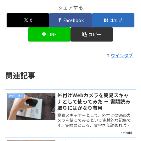
シェアする
X
Facebook
はてブ
LINE
コピー
ウインタブ
関連記事
外付けWebカメラを簡易スキャ
オピニオン
ナとして使ってみた － 書類読み
取りにはかなり有用
簡易スキャナーとして、外付けのWebカ
メラを使ってみるという実験的な記事で
す。実際のところ、文字さえ読めればい
い書類スキャナーとしてはかなりの有用
natsuki
性があります。「オートフォーカス搭載
(ただし最小焦点距離に注意)」「4K解像