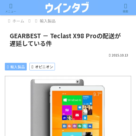
記事内に広告が含まれています。
メニュー
検索
ホーム
輸入製品
GEARBEST － Teclast X98 Proの配送が
遅延している件
2015.10.13
輸入製品
オピニオン