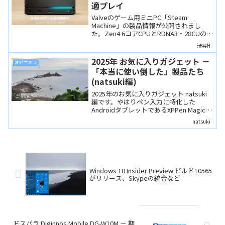
適プレイ
Valveのゲーム用ミニPC「Steam
Machine」の製品情報が公開されまし
た。Zen4 6コアCPUとRDNA3・28CUの
dGPUを搭載し、推定性能はPS5以上か
渋谷H
と。主要スペック、ゲーム性能、冷却機
構を公開情報から考察します。
2025年 お気に入りガジェット －
オピニオン
「本当に使い倒した」製品たち
(natsuki編)
2025年のお気に入りガジェット natsuki
編です。やはりペン入力に特化した
AndroidタブレットであるXPPen Magicシ
リーズは印象深い製品です。その他、今
natsuki
年はガジェット好きにはきっと刺さる製
品が豊作でした。
Windows 10 Insider Preview ビルド10565
がリリース、Skypeの統合など
ドスパラ Diginnos Mobile DG-W10M － 期