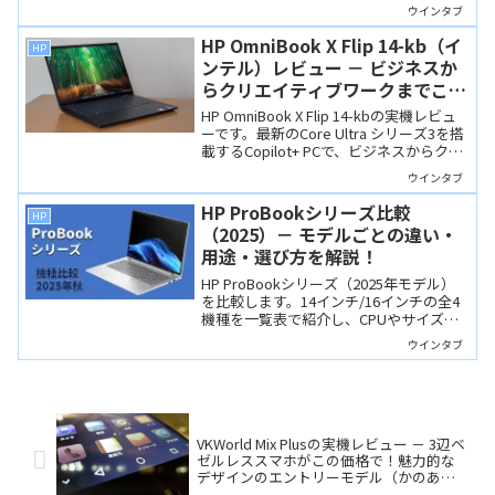
バイスAIやPCゲームなど幅広い領域で活
ウインタブ
躍できそうな製品です。2026年第1四半期
に発売される予定。
HP OmniBook X Flip 14-kb（イ
HP
ンテル）レビュー － ビジネスか
らクリエイティブワークまでこな
せるオールラウンドな2-in-1
HP OmniBook X Flip 14-kbの実機レビュ
Copilot+ PC
ーです。最新のCore Ultra シリーズ3を搭
載するCopilot+ PCで、ビジネスからクリ
エイティブワークまでこなせる高い完成
ウインタブ
度になっています。有機ELの美しい発色
や驚異的なバッテリ持ちも魅力。
HP ProBookシリーズ比較
HP
（2025）－ モデルごとの違い・
用途・選び方を解説！
HP ProBookシリーズ（2025年モデル）
を比較します。14インチ/16インチの全4
機種を一覧表で紹介し、CPUやサイズ、
用途に応じた選び方を解説します。HPの
ウインタブ
法人向けノートPCはウインタブでも「お
気に入り」です。
VKWorld Mix Plusの実機レビュー － 3辺ベ
ゼルレススマホがこの価格で！魅力的な
デザインのエントリーモデル（かのあ
ゆ）