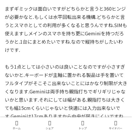
まずギミックは面白いですがどちらかと言うと360ヒンジ
が必要かなと.もしくは水平回転出来る機構.どちらかと言
うとスマホとしての利用が多くなると思うんですね.SIMも
使えますしメインのスマホを持ち更にGeminiを持つだろ
うかと.1台にまとめたいですね.なので縦持ちがしたいわ
けです.
もう1点としては小さいのは良いことなのですが小さすぎ
ないかと.キーボードが主軸に置かれる製品は手を置いて
フルタイプがそこそこ出来ないことにはかなり制限が大き
くなります.Geminiは両手持ち親指打ちでギリギリじゃな
いかと思います.それにしては幅がある.親指打ちは大きく
ても幅15cmくらいじゃないと快適には入力出来ないで
す.Geminiは17cmありますから中央が届きにくいですね.
ちょっと頑張って指を伸ばす感覚.
ホーム
シェア
トップ
サイドバー