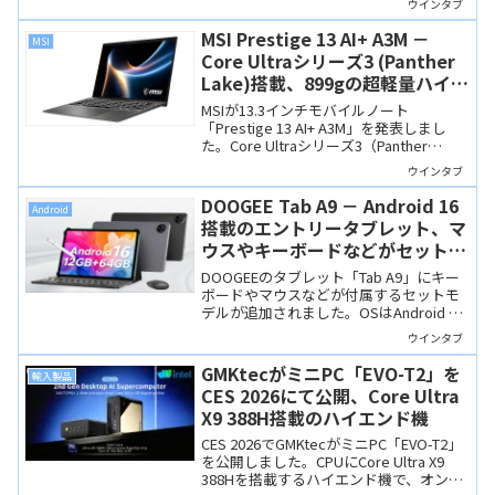
ウインタブ
Dynabookモバイルノートの中では購入
しやすい価格なのが魅力。
MSI Prestige 13 AI+ A3M －
MSI
Core Ultraシリーズ3 (Panther
Lake)搭載、899gの超軽量ハイエ
ンドモバイルノート
MSIが13.3インチモバイルノート
「Prestige 13 AI+ A3M」を発表しまし
た。Core Ultraシリーズ3（Panther
Lake）搭載のCopilot+ PCで、重量はわず
ウインタブ
か899g。有機ELディスプレイも備えるハ
イエンドなモバイルノートです。
DOOGEE Tab A9 － Android 16
Android
搭載のエントリータブレット、マ
ウスやキーボードなどがセットに
なって12,949円
DOOGEEのタブレット「Tab A9」にキー
ボードやマウスなどが付属するセットモ
デルが追加されました。OSはAndroid 16
で価格は12,949円。非常に安価な製品で
ウインタブ
すが、用途を絞り込んだ使い方になると
思います。
GMKtecがミニPC「EVO-T2」を
輸入製品
CES 2026にて公開、Core Ultra
X9 388H搭載のハイエンド機
CES 2026でGMKtecがミニPC「EVO-T2」
を公開しました。CPUにCore Ultra X9
388Hを搭載するハイエンド機で、オンデ