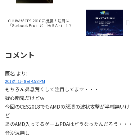
CHUWIがCES 2018に出展！注目は
「Surbook Pro」と「Hi 9 Air」！？
コメント
匿名
より:
2018年1月8日 4:58 PM
もちろん鼻息荒くして注目してます・・・
疑心暗鬼だけどｗ
今回のCES2018でもAMDの怒濤の波状攻撃が半端無いけ
ど
あのAMD入ってるゲームPDAはどうなったんだろう・・・
音沙汰無し