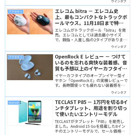
ウインタブ
属品が充実しており、12,899円で買える
のはお買い得。
エレコム bitra － エレコム史
アクセサリ
上、最もコンパクトなトラックボ
ールマウス。11月18日まで特価
で予約販売中！
エレコムがトラックボール「bitra」を発
売。エレコムとしては過去最小サイズ
で、親指・人差し指の2タイプがありま
す。11月18日まで予約特価で購入可能で
ウインタブ
す。
OpenRock E レビュー － つけて
アクセサリ
いるのを忘れる爽快な装着感、音
質も予想以上のイヤーカフタイ
プ・オープンイヤー型イヤホン
イヤーカフタイプのオープンイヤー型イ
ヤホン「OpenRock E」の実機レビューで
す。長時間使っても疲れない装着感をは
じめ、自然な音質やアプリの操作性な
ウインタブ
ど、高品質なイヤホンです。
TECLAST P85 － 1万円を切る8イ
Android
ンチタブレット、用途を割り切っ
て使いたいエントリーモデル
TECLASTがタブレット「P85」を発売し
ました。Android 15 Goを搭載した8イン
チのエントリーモデルで、セール価格