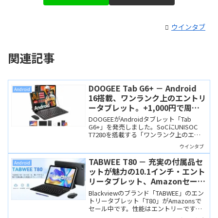
ウインタブ
関連記事
DOOGEE Tab G6+ － Android
Android
16搭載、ワンランク上のエントリ
ータブレット。+1,000円で周辺
機器フルセット
DOOGEEがAndroidタブレット「Tab
G6+」を発売しました。SoCにUNISOC
T7280を搭載する「ワンランク上のエン
トリーモデル」です。+1,000円でペン・
ウインタブ
キーボード付きセットが用意されていて
お買い得！
TABWEE T80 － 充実の付属品セ
Android
ットが魅力の10.1インチ・エント
リータブレット、Amazonセール
で12,899円！
Blackviewのブランド「TABWEE」のエン
トリータブレット「T80」がAmazonsで
セール中です。性能はエントリーです
が、ケース・キーボード・マウスなど付