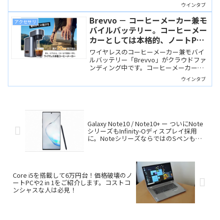
9,900円と低価格です。動画視聴やお子さ
ウインタブ
ん用といった割り切った使い方に向きま
す。
Brevvo － コーヒーメーカー兼モ
アクセサリ
バイルバッテリー。コーヒーメー
カーとしては本格的、ノートPC
の充電も可能
ワイヤレスのコーヒーメーカー兼モバイ
ルバッテリー「Brevvo」がクラウドファ
ンディング中です。コーヒーメーカーと
しては本格的で、モバイルバッテリーと
ウインタブ
してはノートPCの充電も可能。ツッコミ
どころはありますけど、皆さんこういう
の好きですよね？
Galaxy Note10 / Note10+ ー ついにNote
シリーズもInfinity-Oディスプレイ採用
に。NoteシリーズならではのSペンもさ
らに強化！（かのあゆ）
Core i5を搭載して6万円台！価格破壊のノ
ートPCや2 in 1をご紹介します。コストコ
ンシャスな人は必見！